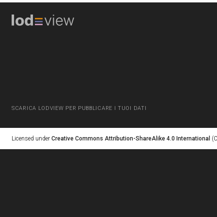
SCARICA LODVIEW PER PUBBLICARE I TUOI DATI
Licensed under
Creative Commons Attribution-ShareAlike 4.0 International
(C