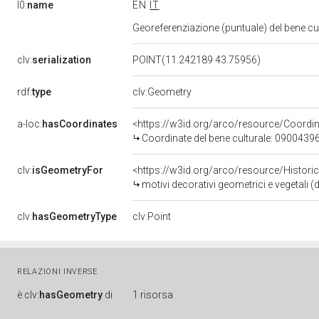
l0:
name
EN
IT
Georeferenziazione (puntuale) del bene c
clv:
serialization
POINT(11.242189 43.75956)
rdf:
type
clv:Geometry
a-loc:
hasCoordinates
<https://w3id.org/arco/resource/Coord
Coordinate del bene culturale: 0900439
clv:
isGeometryFor
<https://w3id.org/arco/resource/Histori
motivi decorativi geometrici e vegetali (
clv:
hasGeometryType
clv:Point
RELAZIONI INVERSE
è
clv:
hasGeometry
di
1 risorsa