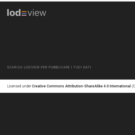
SCARICA LODVIEW PER PUBBLICARE I TUOI DATI
Licensed under
Creative Commons Attribution-ShareAlike 4.0 International
(C