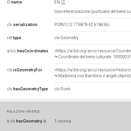
l0:
name
EN
IT
Georeferenziazione (puntuale) del bene c
clv:
serialization
POINT(12.779878 42.618636)
rdf:
type
clv:Geometry
a-loc:
hasCoordinates
<https://w3id.org/arco/resource/Coord
Coordinate del bene culturale: 1000003
clv:
isGeometryFor
<https://w3id.org/arco/resource/Histori
Madonna con Bambino e angeli (dipinto) 
clv:
hasGeometryType
clv:Point
RELAZIONI INVERSE
è
clv:
hasGeometry
di
1 risorsa