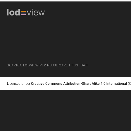
SCARICA LODVIEW PER PUBBLICARE I TUOI DATI
Licensed under
Creative Commons Attribution-ShareAlike 4.0 International
(C