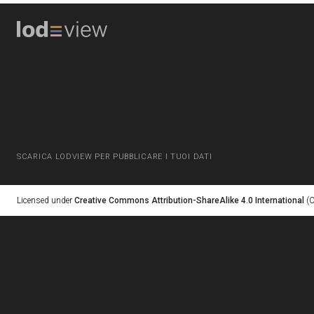
SCARICA LODVIEW PER PUBBLICARE I TUOI DATI
Licensed under
Creative Commons Attribution-ShareAlike 4.0 International
(C