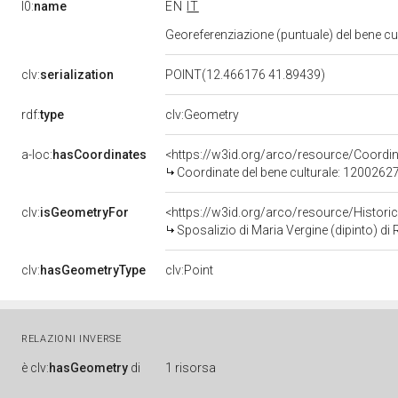
l0:
name
EN
IT
Georeferenziazione (puntuale) del bene c
clv:
serialization
POINT(12.466176 41.89439)
rdf:
type
clv:Geometry
a-loc:
hasCoordinates
<https://w3id.org/arco/resource/Coord
Coordinate del bene culturale: 1200262
clv:
isGeometryFor
<https://w3id.org/arco/resource/Histori
Sposalizio di Maria Vergine (dipinto) di 
clv:
hasGeometryType
clv:Point
RELAZIONI INVERSE
è
clv:
hasGeometry
di
1 risorsa