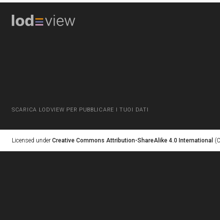
SCARICA LODVIEW PER PUBBLICARE I TUOI DATI
Licensed under
Creative Commons Attribution-ShareAlike 4.0 International
(C