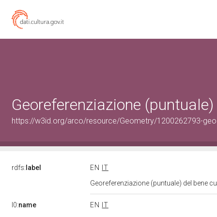
Georeferenziazione (puntuale)
https://w3id.org/arco/resource/Geometry/1200262793-geo
rdfs:
label
EN
IT
Georeferenziazione (puntuale) del bene c
l0:
name
EN
IT