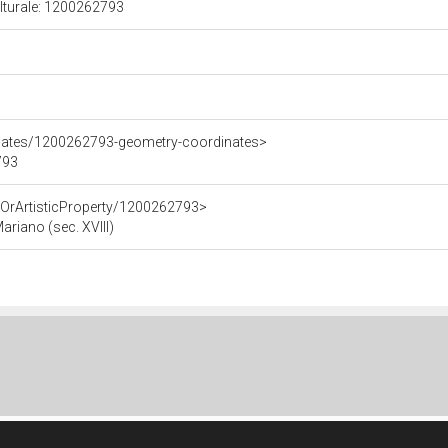
ulturale: 1200262793
inates/1200262793-geometry-coordinates>
793
cOrArtisticProperty/1200262793>
ariano (sec. XVIII)