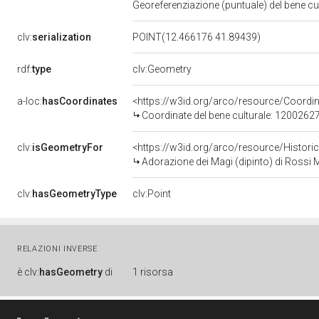
Georeferenziazione (puntuale) del bene c
clv:
serialization
POINT(12.466176 41.89439)
rdf:
type
clv:Geometry
a-loc:
hasCoordinates
<https://w3id.org/arco/resource/Coord
Coordinate del bene culturale: 1200262
clv:
isGeometryFor
<https://w3id.org/arco/resource/Histori
Adorazione dei Magi (dipinto) di Rossi M
clv:
hasGeometryType
clv:Point
RELAZIONI INVERSE
è
clv:
hasGeometry
di
1 risorsa