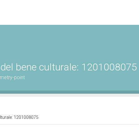
 del bene culturale: 1201008075
metry-point
ulturale: 1201008075