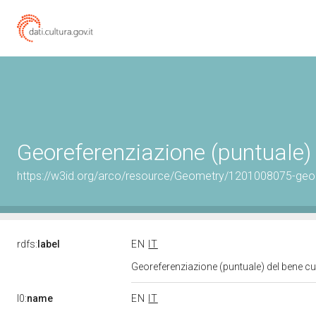
Georeferenziazione (puntuale)
https://w3id.org/arco/resource/Geometry/1201008075-geo
rdfs:
label
EN
IT
Georeferenziazione (puntuale) del bene c
l0:
name
EN
IT