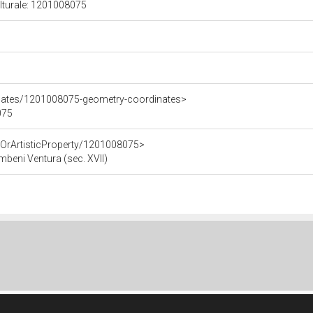
ulturale: 1201008075
inates/1201008075-geometry-coordinates>
075
cOrArtisticProperty/1201008075>
beni Ventura (sec. XVII)