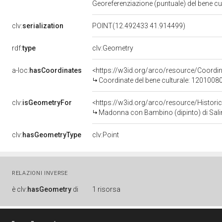
Georeferenziazione (puntuale) del bene c
clv:
serialization
POINT(12.492433 41.914499)
rdf:
type
clv:Geometry
a-loc:
hasCoordinates
<https://w3id.org/arco/resource/Coord
Coordinate del bene culturale: 1201008
clv:
isGeometryFor
<https://w3id.org/arco/resource/Histori
Madonna con Bambino (dipinto) di Salim
clv:
hasGeometryType
clv:Point
RELAZIONI INVERSE
è
clv:
hasGeometry
di
1 risorsa