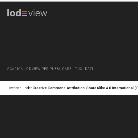
SCARICA LODVIEW PER PUBBLICARE I TUOI DATI
Licensed under
Creative Commons Attribution-ShareAlike 4.0 International
(C