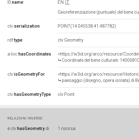
l0:
name
EN
IT
Georeferenziazione (puntuale) del bene c
clv:
serialization
POINT(14.045538 41.487782)
rdf:
type
clv:Geometry
a-loc:
hasCoordinates
<https://w3id.org/arco/resource/Coord
Coordinate del bene culturale: 1400081
clv:
isGeometryFor
<https://w3id.org/arco/resource/Histori
paesaggio (disegno, opera isolata) di Br
clv:
hasGeometryType
clv:Point
RELAZIONI INVERSE
è
clv:
hasGeometry
di
1 risorsa