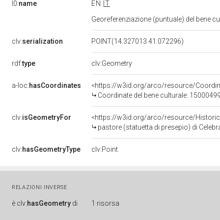
l0:
name
EN
IT
Georeferenziazione (puntuale) del bene c
clv:
serialization
POINT(14.327013 41.072296)
rdf:
type
clv:Geometry
a-loc:
hasCoordinates
<https://w3id.org/arco/resource/Coord
Coordinate del bene culturale: 1500049
clv:
isGeometryFor
<https://w3id.org/arco/resource/Histori
pastore (statuetta di presepio) di Celebr
clv:
hasGeometryType
clv:Point
RELAZIONI INVERSE
è
clv:
hasGeometry
di
1 risorsa