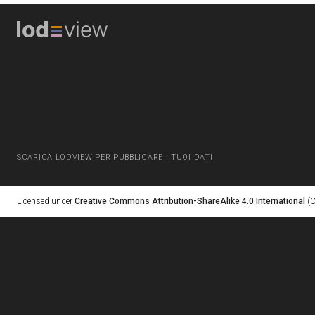
SCARICA LODVIEW PER PUBBLICARE I TUOI DATI
Licensed under
Creative Commons Attribution-ShareAlike 4.0 International
(C