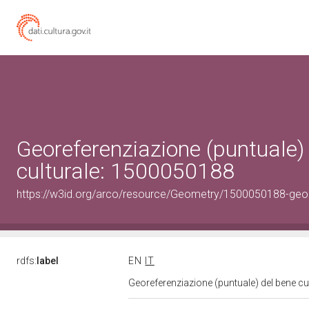
Georeferenziazione (puntuale)
culturale: 1500050188
https://w3id.org/arco/resource/Geometry/1500050188-geo
rdfs:
label
EN
IT
Georeferenziazione (puntuale) del bene c