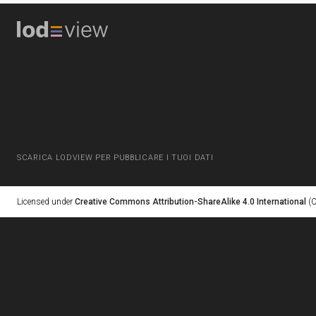
SCARICA LODVIEW PER PUBBLICARE I TUOI DATI
Licensed under
Creative Commons Attribution-ShareAlike 4.0 International
(C