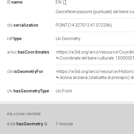
l0:
name
EN
IT
Georeferenziazione (puntuale) del bene c
clv:
serialization
POINT(14.327013 41.072296)
rdf:
type
clv:Geometry
a-loc:
hasCoordinates
<https://w3id.org/arco/resource/Coord
Coordinate del bene culturale: 1500050
clv:
isGeometryFor
<https://w3id.org/arco/resource/Histori
donna anziana (statuetta di presepio) 
clv:
hasGeometryType
clv:Point
RELAZIONI INVERSE
è
clv:
hasGeometry
di
1 risorsa