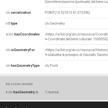
Georeferenziazione (puntuale) del bene c
clv:
serialization
POINT(14.327013 41.072296)
rdf:
type
clv:Geometry
a-loc:
hasCoordinates
<https://w3id.org/arco/resource/Coord
Coordinate del bene culturale: 1500050
clv:
isGeometryFor
<https://w3id.org/arco/resource/Histori
statuetta di presepio di Vassallo Saverio 
clv:
hasGeometryType
clv:Point
RELAZIONI INVERSE
è
clv:
hasGeometry
di
1 risorsa