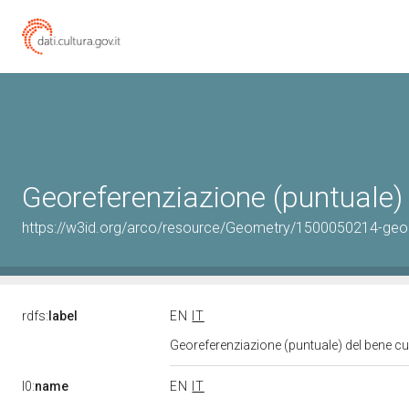
Georeferenziazione (puntuale)
https://w3id.org/arco/resource/Geometry/1500050214-geo
rdfs:
label
EN
IT
Georeferenziazione (puntuale) del bene c
l0:
name
EN
IT