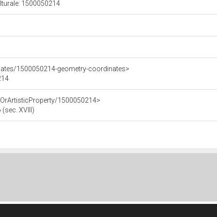
ulturale: 1500050214
inates/1500050214-geometry-coordinates>
214
cOrArtisticProperty/1500050214>
(sec. XVIII)