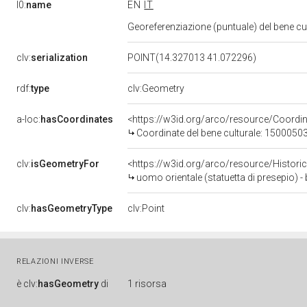
l0:
name
EN
IT
Georeferenziazione (puntuale) del bene c
clv:
serialization
POINT(14.327013 41.072296)
rdf:
type
clv:Geometry
a-loc:
hasCoordinates
<https://w3id.org/arco/resource/Coord
Coordinate del bene culturale: 1500050
clv:
isGeometryFor
<https://w3id.org/arco/resource/Histori
uomo orientale (statuetta di presepio) 
clv:
hasGeometryType
clv:Point
RELAZIONI INVERSE
è
clv:
hasGeometry
di
1 risorsa