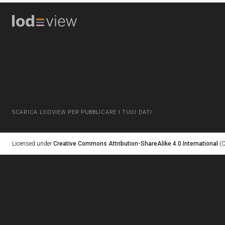
SCARICA LODVIEW PER PUBBLICARE I TUOI DATI
Licensed under
Creative Commons Attribution-ShareAlike 4.0 International
(C