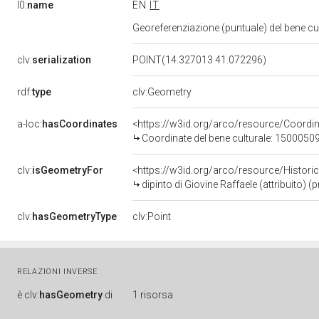
l0:
name
EN
IT
Georeferenziazione (puntuale) del bene c
clv:
serialization
POINT(14.327013 41.072296)
rdf:
type
clv:Geometry
a-loc:
hasCoordinates
<https://w3id.org/arco/resource/Coord
Coordinate del bene culturale: 1500050
clv:
isGeometryFor
<https://w3id.org/arco/resource/Histori
dipinto di Giovine Raffaele (attribuito) 
clv:
hasGeometryType
clv:Point
RELAZIONI INVERSE
è
clv:
hasGeometry
di
1 risorsa