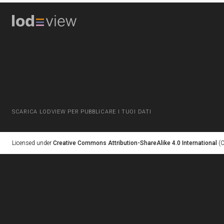
SCARICA LODVIEW PER PUBBLICARE I TUOI DATI
Licensed under
Creative Commons Attribution-ShareAlike 4.0 International
(C