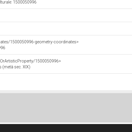
ulturale: 1500050996
inates/1500050996-geometry-coordinates>
996
cOrArtisticProperty/1500050996>
s (metà sec. XIX)