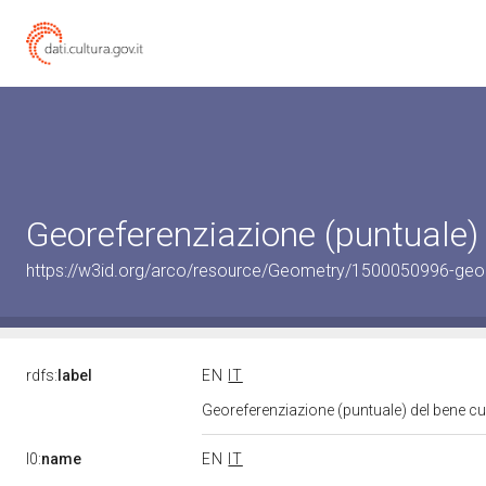
Georeferenziazione (puntuale)
https://w3id.org/arco/resource/Geometry/1500050996-geo
rdfs:
label
EN
IT
Georeferenziazione (puntuale) del bene c
l0:
name
EN
IT