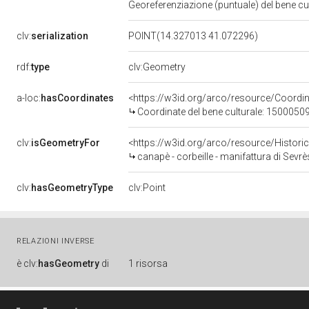
Georeferenziazione (puntuale) del bene c
clv:
serialization
POINT(14.327013 41.072296)
rdf:
type
clv:Geometry
a-loc:
hasCoordinates
<https://w3id.org/arco/resource/Coord
Coordinate del bene culturale: 1500050
clv:
isGeometryFor
<https://w3id.org/arco/resource/Histori
canapè - corbeille - manifattura di Sevrè
clv:
hasGeometryType
clv:Point
RELAZIONI INVERSE
è
clv:
hasGeometry
di
1 risorsa