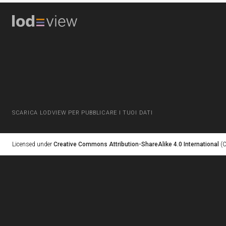
SCARICA LODVIEW PER PUBBLICARE I TUOI DATI
Licensed under
Creative Commons Attribution-ShareAlike 4.0 International
(C