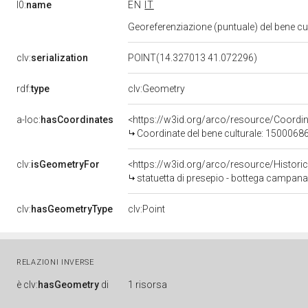
l0:
name
EN
IT
Georeferenziazione (puntuale) del bene c
clv:
serialization
POINT(14.327013 41.072296)
rdf:
type
clv:Geometry
a-loc:
hasCoordinates
<https://w3id.org/arco/resource/Coord
Coordinate del bene culturale: 1500068
clv:
isGeometryFor
<https://w3id.org/arco/resource/Histori
statuetta di presepio - bottega campana 
clv:
hasGeometryType
clv:Point
RELAZIONI INVERSE
è
clv:
hasGeometry
di
1 risorsa