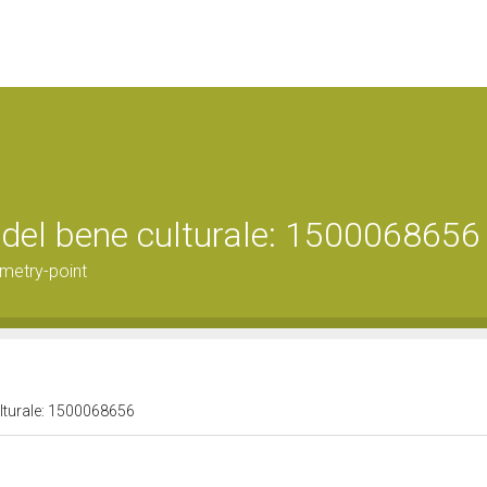
 del bene culturale: 1500068656
metry-point
ulturale: 1500068656