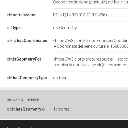
Georeferenziazione (puntuale) del bene c
clv:
serialization
POINT(14.327013 41.072296)
rdf:
type
clv:Geometry
a-loc:
hasCoordinates
<https://w3id.org/arco/resource/Coord
Coordinate del bene culturale: 1500068
clv:
isGeometryFor
<https://w3id.org/arco/resource/Histori
motivi decorativi vegetali (decorazione p
clv:
hasGeometryType
clv:Point
RELAZIONI INVERSE
è
clv:
hasGeometry
di
1 risorsa