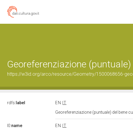
Georeferenziazione (puntuale)
https://w3id.org/arco/resource/Geometry/1500068656-geo
rdfs:
label
EN
IT
Georeferenziazione (puntuale) del bene c
l0:
name
EN
IT