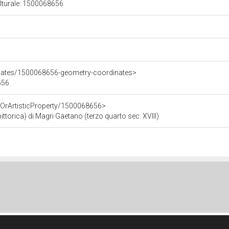
ulturale: 1500068656
inates/1500068656-geometry-coordinates>
656
cOrArtisticProperty/1500068656>
ittorica) di Magri Gaetano (terzo quarto sec. XVIII)