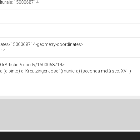
ulturale: 1500068714
inates/1500068714-geometry-coordinates>
714
cOrArtisticProperty/1500068714>
ria (dipinto) di Kreutzinger Josef (maniera) (seconda metà sec. XVIII)