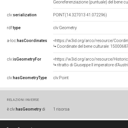
Georeferenziazione (puntuale) del bene c
clv:
serialization
POINT(14.327013 41.072296)
rdf:
type
clv:Geometry
a-loc:
hasCoordinates
<https://w3id.org/arco/resource/Coord
Coordinate del bene culturale: 1500068
clv:
isGeometryFor
<https://w3id.org/arco/resource/Histori
ritratto di Giuseppe II imperatore d'Aust
clv:
hasGeometryType
clv:Point
RELAZIONI INVERSE
è
clv:
hasGeometry
di
1 risorsa