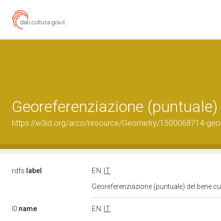
Georeferenziazione (puntuale)
https://w3id.org/arco/resource/Geometry/1500068714-geo
rdfs:
label
EN
IT
Georeferenziazione (puntuale) del bene c
l0:
name
EN
IT