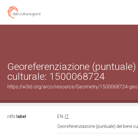
Georeferenziazione (puntuale)
culturale: 1500068724
https://w3id.org/arco/resource/Geometry/1500068724-geo
rdfs:
label
EN
IT
Georeferenziazione (puntuale) del bene c