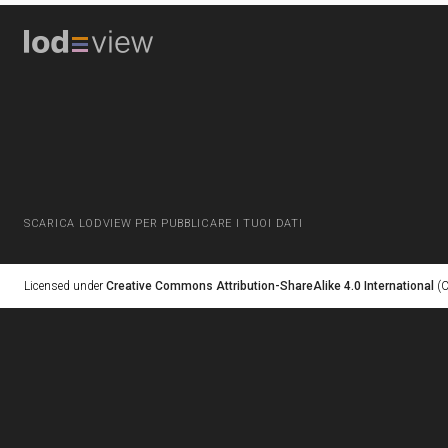
SCARICA LODVIEW PER PUBBLICARE I TUOI DATI
Licensed under
Creative Commons Attribution-ShareAlike 4.0 International
(C