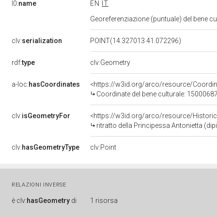
l0:
name
EN
IT
Georeferenziazione (puntuale) del bene c
clv:
serialization
POINT(14.327013 41.072296)
rdf:
type
clv:Geometry
a-loc:
hasCoordinates
<https://w3id.org/arco/resource/Coord
Coordinate del bene culturale: 1500068
clv:
isGeometryFor
<https://w3id.org/arco/resource/Histori
ritratto della Principessa Antonietta (
clv:
hasGeometryType
clv:Point
RELAZIONI INVERSE
è
clv:
hasGeometry
di
1 risorsa