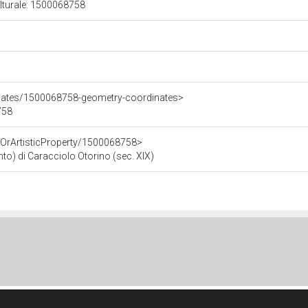
ulturale: 1500068758
inates/1500068758-geometry-coordinates>
758
cOrArtisticProperty/1500068758>
into) di Caracciolo Otorino (sec. XIX)