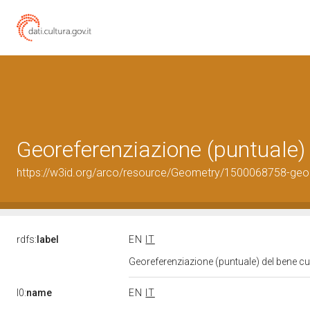
Georeferenziazione (puntuale)
https://w3id.org/arco/resource/Geometry/1500068758-geo
rdfs:
label
EN
IT
Georeferenziazione (puntuale) del bene c
l0:
name
EN
IT