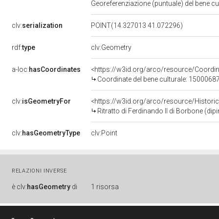
Georeferenziazione (puntuale) del bene c
clv:
serialization
POINT(14.327013 41.072296)
rdf:
type
clv:Geometry
a-loc:
hasCoordinates
<https://w3id.org/arco/resource/Coord
Coordinate del bene culturale: 1500068
clv:
isGeometryFor
<https://w3id.org/arco/resource/Histori
Ritratto di Ferdinando II di Borbone (dip
clv:
hasGeometryType
clv:Point
RELAZIONI INVERSE
è
clv:
hasGeometry
di
1 risorsa