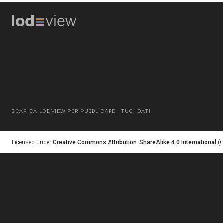
SCARICA LODVIEW PER PUBBLICARE I TUOI DATI
Licensed under
Creative Commons Attribution-ShareAlike 4.0 International
(C