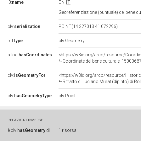
l0:
name
EN
IT
Georeferenziazione (puntuale) del bene c
clv:
serialization
POINT(14.327013 41.072296)
rdf:
type
clv:Geometry
a-loc:
hasCoordinates
<https://w3id.org/arco/resource/Coord
Coordinate del bene culturale: 1500068
clv:
isGeometryFor
<https://w3id.org/arco/resource/Histori
Ritratto di Luciano Murat (dipinto) di Ro
clv:
hasGeometryType
clv:Point
RELAZIONI INVERSE
è
clv:
hasGeometry
di
1 risorsa