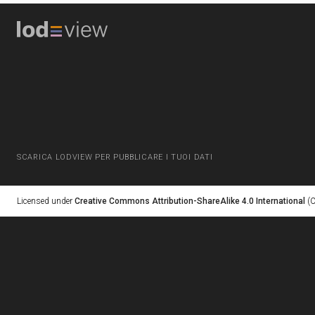
SCARICA LODVIEW PER PUBBLICARE I TUOI DATI
Licensed under
Creative Commons Attribution-ShareAlike 4.0 International
(C