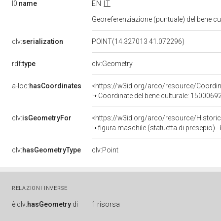
l0:
name
EN
IT
Georeferenziazione (puntuale) del bene c
clv:
serialization
POINT(14.327013 41.072296)
rdf:
type
clv:Geometry
a-loc:
hasCoordinates
<https://w3id.org/arco/resource/Coord
Coordinate del bene culturale: 1500069
clv:
isGeometryFor
<https://w3id.org/arco/resource/Histori
figura maschile (statuetta di presepio) -
clv:
hasGeometryType
clv:Point
RELAZIONI INVERSE
è
clv:
hasGeometry
di
1 risorsa