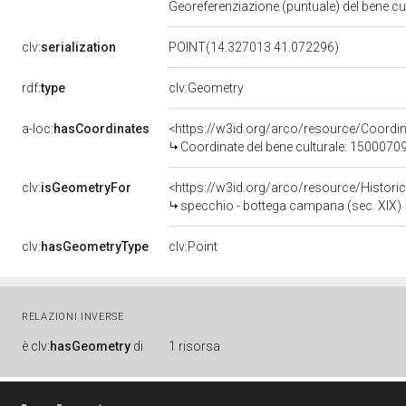
Georeferenziazione (puntuale) del bene c
clv:
serialization
POINT(14.327013 41.072296)
rdf:
type
clv:Geometry
a-loc:
hasCoordinates
<https://w3id.org/arco/resource/Coord
Coordinate del bene culturale: 1500070
clv:
isGeometryFor
<https://w3id.org/arco/resource/Histori
specchio - bottega campana (sec. XIX)
clv:
hasGeometryType
clv:Point
RELAZIONI INVERSE
è
clv:
hasGeometry
di
1 risorsa