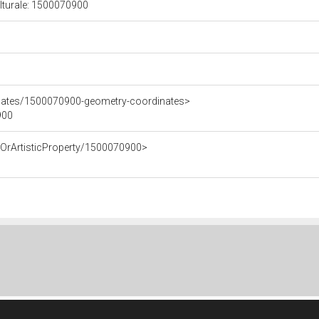
ulturale: 1500070900
inates/1500070900-geometry-coordinates>
900
cOrArtisticProperty/1500070900>