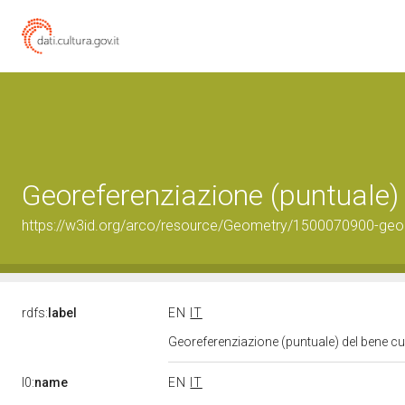
Georeferenziazione (puntuale)
https://w3id.org/arco/resource/Geometry/1500070900-geo
rdfs:
label
EN
IT
Georeferenziazione (puntuale) del bene c
l0:
name
EN
IT