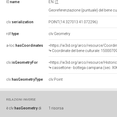
l0:
name
EN
IT
Georeferenziazione (puntuale) del bene c
clv:
serialization
POINT(14.327013 41.072296)
rdf:
type
clv:Geometry
a-loc:
hasCoordinates
<https://w3id.org/arco/resource/Coord
Coordinate del bene culturale: 1500070
clv:
isGeometryFor
<https://w3id.org/arco/resource/Histori
cassettone - bottega campana (sec. XI
clv:
hasGeometryType
clv:Point
RELAZIONI INVERSE
è
clv:
hasGeometry
di
1 risorsa