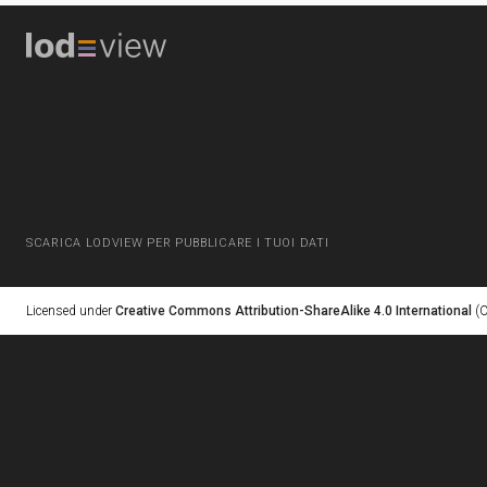
SCARICA LODVIEW PER PUBBLICARE I TUOI DATI
Licensed under
Creative Commons Attribution-ShareAlike 4.0 International
(C