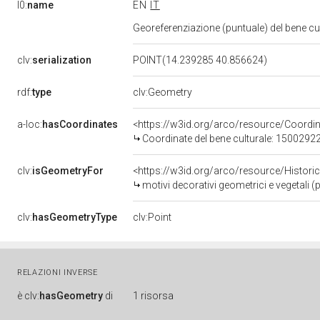
l0:
name
EN
IT
Georeferenziazione (puntuale) del bene c
clv:
serialization
POINT(14.239285 40.856624)
rdf:
type
clv:Geometry
a-loc:
hasCoordinates
<https://w3id.org/arco/resource/Coord
Coordinate del bene culturale: 1500292
clv:
isGeometryFor
<https://w3id.org/arco/resource/Histori
motivi decorativi geometrici e vegetali (p
clv:
hasGeometryType
clv:Point
RELAZIONI INVERSE
è
clv:
hasGeometry
di
1 risorsa