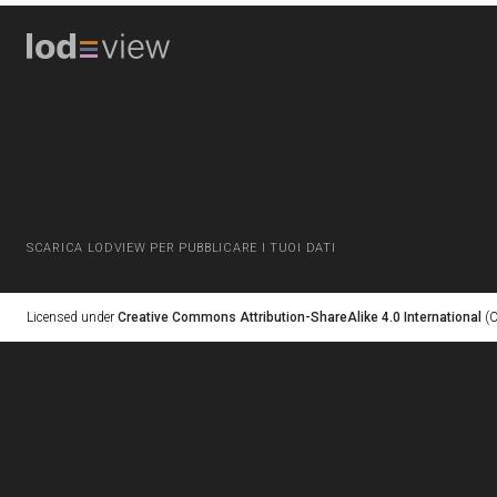
SCARICA LODVIEW PER PUBBLICARE I TUOI DATI
Licensed under
Creative Commons Attribution-ShareAlike 4.0 International
(C