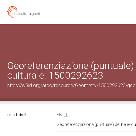
Georeferenziazione (puntuale)
culturale: 1500292623
https://w3id.org/arco/resource/Geometry/1500292623-geo
rdfs:
label
EN
IT
Georeferenziazione (puntuale) del bene c