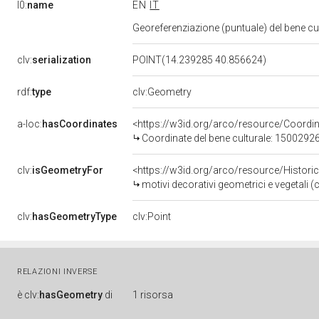
l0:
name
EN
IT
Georeferenziazione (puntuale) del bene c
clv:
serialization
POINT(14.239285 40.856624)
rdf:
type
clv:Geometry
a-loc:
hasCoordinates
<https://w3id.org/arco/resource/Coord
Coordinate del bene culturale: 1500292
clv:
isGeometryFor
<https://w3id.org/arco/resource/Histori
motivi decorativi geometrici e vegetali (
clv:
hasGeometryType
clv:Point
RELAZIONI INVERSE
è
clv:
hasGeometry
di
1 risorsa