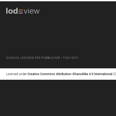
SCARICA LODVIEW PER PUBBLICARE I TUOI DATI
Licensed under
Creative Commons Attribution-ShareAlike 4.0 International
(C