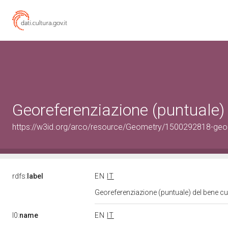
Georeferenziazione (puntuale)
https://w3id.org/arco/resource/Geometry/1500292818-geo
rdfs:
label
EN
IT
Georeferenziazione (puntuale) del bene c
l0:
name
EN
IT