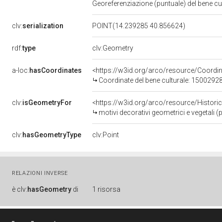
Georeferenziazione (puntuale) del bene c
clv:
serialization
POINT(14.239285 40.856624)
rdf:
type
clv:Geometry
a-loc:
hasCoordinates
<https://w3id.org/arco/resource/Coord
Coordinate del bene culturale: 1500292
clv:
isGeometryFor
<https://w3id.org/arco/resource/Histori
motivi decorativi geometrici e vegetali (p
clv:
hasGeometryType
clv:Point
RELAZIONI INVERSE
è
clv:
hasGeometry
di
1 risorsa