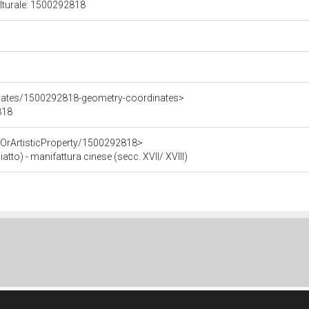
ulturale: 1500292818
inates/1500292818-geometry-coordinates>
818
cOrArtisticProperty/1500292818>
iatto) - manifattura cinese (secc. XVII/ XVIII)