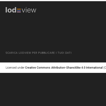
SCARICA LODVIEW PER PUBBLICARE I TUOI DATI
Licensed under
Creative Commons Attribution-ShareAlike 4.0 International
(C