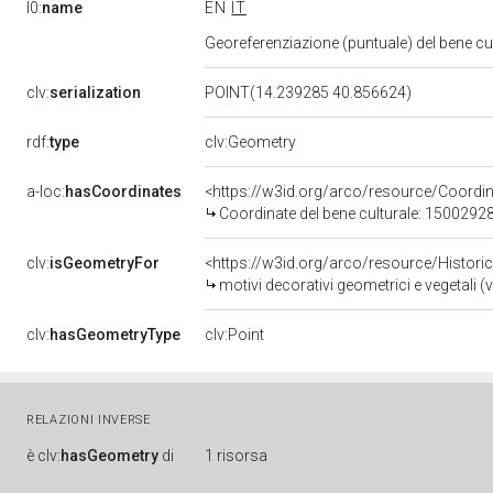
l0:
name
EN
IT
Georeferenziazione (puntuale) del bene c
clv:
serialization
POINT(14.239285 40.856624)
rdf:
type
clv:Geometry
a-loc:
hasCoordinates
<https://w3id.org/arco/resource/Coord
Coordinate del bene culturale: 1500292
clv:
isGeometryFor
<https://w3id.org/arco/resource/Histori
motivi decorativi geometrici e vegetali (v
clv:
hasGeometryType
clv:Point
RELAZIONI INVERSE
è
clv:
hasGeometry
di
1 risorsa