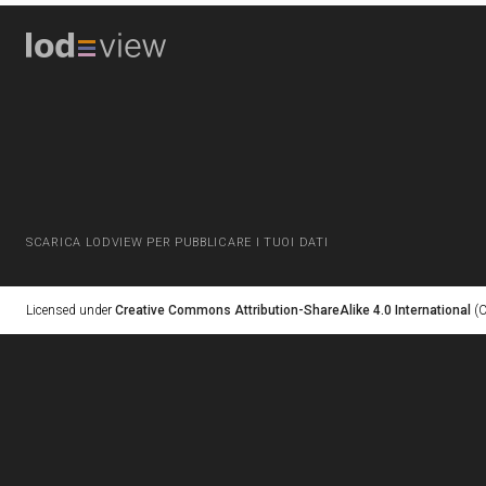
SCARICA LODVIEW PER PUBBLICARE I TUOI DATI
Licensed under
Creative Commons Attribution-ShareAlike 4.0 International
(C