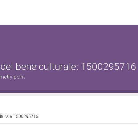
 del bene culturale: 1500295716
metry-point
ulturale: 1500295716