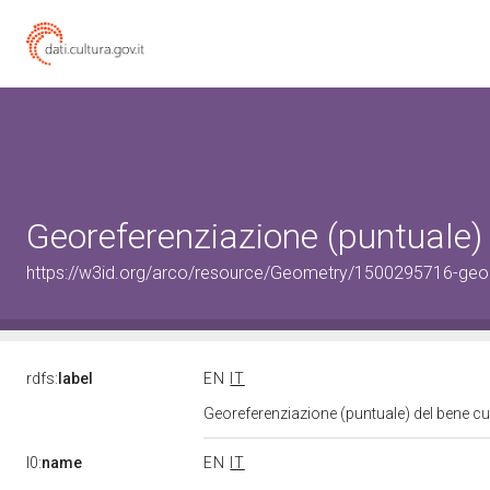
Georeferenziazione (puntuale)
https://w3id.org/arco/resource/Geometry/1500295716-geo
rdfs:
label
EN
IT
Georeferenziazione (puntuale) del bene c
l0:
name
EN
IT