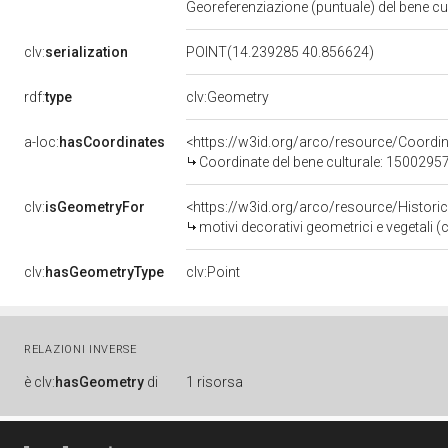
Georeferenziazione (puntuale) del bene c
clv:
serialization
POINT(14.239285 40.856624)
rdf:
type
clv:Geometry
a-loc:
hasCoordinates
<https://w3id.org/arco/resource/Coord
Coordinate del bene culturale: 1500295
clv:
isGeometryFor
<https://w3id.org/arco/resource/Histori
motivi decorativi geometrici e vegetali (c
clv:
hasGeometryType
clv:Point
RELAZIONI INVERSE
è
clv:
hasGeometry
di
1 risorsa