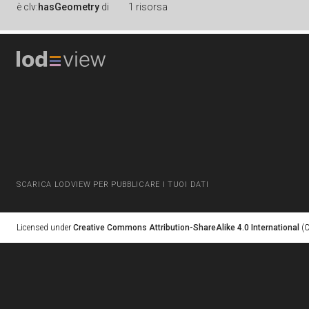
è
clv:
hasGeometry
di
1 risorsa
SCARICA LODVIEW PER PUBBLICARE I TUOI DATI
Licensed under
Creative Commons Attribution-ShareAlike 4.0 International
(C