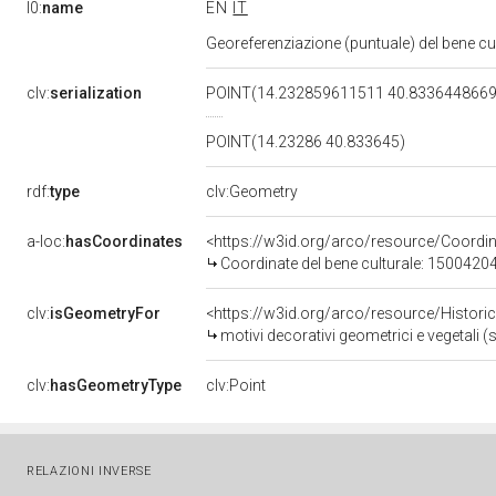
l0:
name
EN
IT
Georeferenziazione (puntuale) del bene c
clv:
serialization
POINT(14.232859611511 40.833644866
POINT(14.23286 40.833645)
rdf:
type
clv:Geometry
a-loc:
hasCoordinates
<https://w3id.org/arco/resource/Coord
Coordinate del bene culturale: 1500420
clv:
isGeometryFor
<https://w3id.org/arco/resource/Histori
motivi decorativi geometrici e vegetali (
clv:
hasGeometryType
clv:Point
RELAZIONI INVERSE