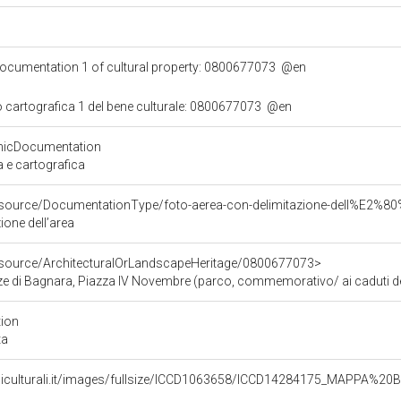
documentation 1 of cultural property: 0800677073
@en
 cartografica 1 del bene culturale: 0800677073
@en
hicDocumentation
 e cartografica
resource/DocumentationType/foto-aerea-con-delimitazione-dell%E2%8
ione dell’area
resource/ArchitecturalOrLandscapeHeritage/0800677073>
e di Bagnara, Piazza IV Novembre (parco, commemorativo/ ai caduti d
ion
ta