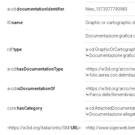
a-cd:
documentationIdentifier
New_1573377790983
l0:
name
Graphic or cartographic 
Documentazione grafica o
rdf:
type
a-cd:GraphicOrCartograp
Documentazione grafica
a-cd:
hasDocumentationType
<https://w3id.org/arco/
foto aerea con delimitaz
a-cd:
isDocumentationOf
<https://w3id.org/arco/
Parco delle Rimembranz
core:
hasCategory
a-cd:AttachedDocumentat
Documentazione allega
<https://w3id.org/italia/onto/SM/
URL
>