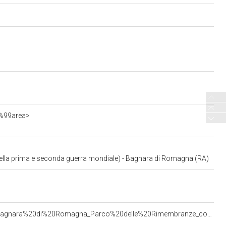
0%99area>
ella prima e seconda guerra mondiale) - Bagnara di Romagna (RA)
<http://www.sigecweb.beniculturali.it/images/fullsize/ICCD1063658/ICCD14284175_MAPPA%20Bagnara%20di%20Romagna_Parco%20delle%20Rimembranze_compressed.pdf>