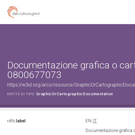
Documentazione grafica o carto
0800677073
https://w3id.org/arco/resource/GraphicOrCartographicDoc
GraphicOrCartographicDocumentation
ENTITÀ DI TIPO:
rdfs:
label
EN
IT
Documentazione grafica o 