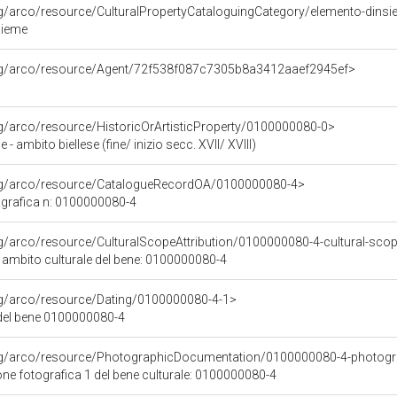
rg/arco/resource/CulturalPropertyCataloguingCategory/elemento-dins
sieme
org/arco/resource/Agent/72f538f087c7305b8a3412aaef2945ef>
rg/arco/resource/HistoricOrArtisticProperty/0100000080-0>
e - ambito biellese (fine/ inizio secc. XVII/ XVIII)
org/arco/resource/CatalogueRecordOA/0100000080-4>
grafica n: 0100000080-4
rg/arco/resource/CulturalScopeAttribution/0100000080-4-cultural-scope
i ambito culturale del bene: 0100000080-4
rg/arco/resource/Dating/0100000080-4-1>
del bene 0100000080-4
org/arco/resource/PhotographicDocumentation/0100000080-4-photogr
e fotografica 1 del bene culturale: 0100000080-4