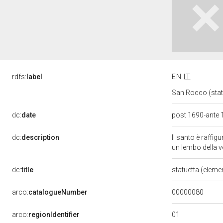
rdfs:
label
EN
IT
San Rocco (statu
dc:
date
post 1690-ante
dc:
description
Il santo è raffigu
un lembo della v
dc:
title
statuetta (eleme
00000080
arco:
catalogueNumber
01
arco:
regionIdentifier