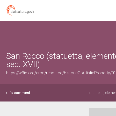
San Rocco (statuetta, elemento
sec. XVII)
https://w3id.org/arco/resource/HistoricOrArtisticProperty/
rdfs:
comment
statuetta, elem