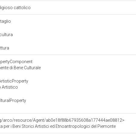
eligioso cattolico
ntaglio
cultura
ittura
ropertyComponent
nte di Bene Culturale
rtisticProperty
 Artistico
turalProperty
org/arco/resource/Agent/ab0e18f88b67935608a177444ae08812>
 per i Beni Storici Artistici ed Etnoantropologici del Piemonte