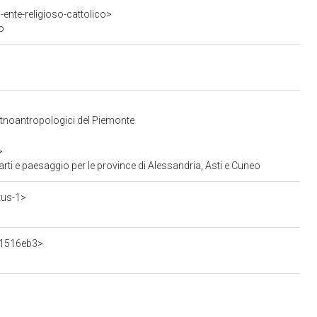
ente-religioso-cattolico>
o
 Etnoantropologici del Piemonte
>
ti e paesaggio per le province di Alessandria, Asti e Cuneo
tus-1>
d1516eb3>