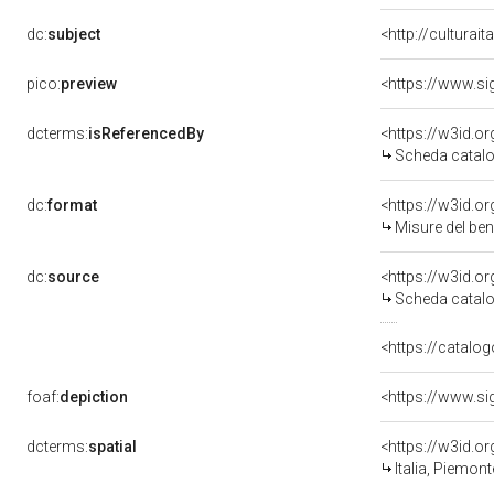
dc:
subject
<http://culturai
pico:
preview
<https://www.si
dcterms:
isReferencedBy
<https://w3id.
Scheda catalo
dc:
format
<https://w3id.
Misure del be
dc:
source
<https://w3id.
Scheda catalo
<https://catalog
foaf:
depiction
<https://www.si
dcterms:
spatial
<https://w3id.
Italia, Piemont