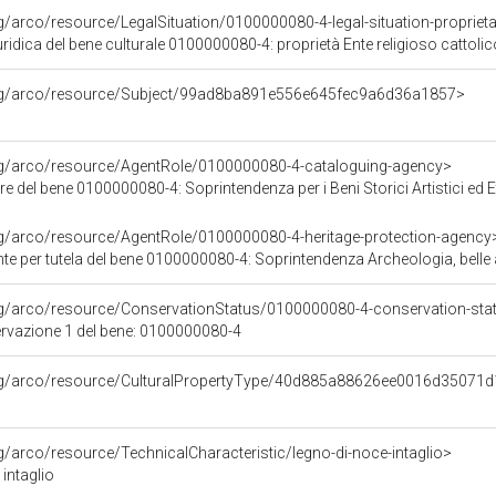
g/arco/resource/LegalSituation/0100000080-4-legal-situation-proprieta-
ridica del bene culturale 0100000080-4: proprietà Ente religioso cattolic
org/arco/resource/Subject/99ad8ba891e556e645fec9a6d36a1857>
org/arco/resource/AgentRole/0100000080-4-cataloguing-agency>
e del bene 0100000080-4: Soprintendenza per i Beni Storici Artistici ed
rg/arco/resource/AgentRole/0100000080-4-heritage-protection-agency
e per tutela del bene 0100000080-4: Soprintendenza Archeologia, belle ar
rg/arco/resource/ConservationStatus/0100000080-4-conservation-sta
ervazione 1 del bene: 0100000080-4
org/arco/resource/CulturalPropertyType/40d885a88626ee0016d35071
rg/arco/resource/TechnicalCharacteristic/legno-di-noce-intaglio>
 intaglio