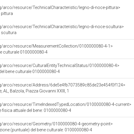
rg/arco/resource/TechnicalCharacteristic/legno-di-noce-pittura>
 pittura
rg/arco/resource/TechnicalCharacteristic/legno-di-noce-scultura>
 scultura
org/arco/resource/MeasurementCollection/0100000080-4-1>
ne culturale 0100000080-4
rg/arco/resource/CulturalEntityTechnicalStatus/0100000080-4>
 del bene culturale 0100000080-4
org/arco/resource/Address/6de5e4fb7073589c85de23e454f0f124>
e, AL, Balzola, Piazza Giovanni XXIII, 1
org/arco/resource/TimeIndexedTypedLocation/0100000080-4-current>
 fisica attuale del bene: 0100000080-4
org/arco/resource/Geometry/0100000080-4-geometry-point>
ione (puntuale) del bene culturale: 0100000080-4