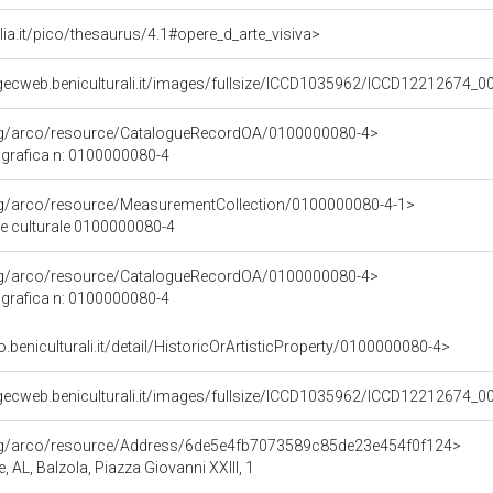
talia.it/pico/thesaurus/4.1#opere_d_arte_visiva>
gecweb.beniculturali.it/images/fullsize/ICCD1035962/ICCD12212674_0
org/arco/resource/CatalogueRecordOA/0100000080-4>
grafica n: 0100000080-4
org/arco/resource/MeasurementCollection/0100000080-4-1>
ne culturale 0100000080-4
org/arco/resource/CatalogueRecordOA/0100000080-4>
grafica n: 0100000080-4
o.beniculturali.it/detail/HistoricOrArtisticProperty/0100000080-4>
gecweb.beniculturali.it/images/fullsize/ICCD1035962/ICCD12212674_0
org/arco/resource/Address/6de5e4fb7073589c85de23e454f0f124>
e, AL, Balzola, Piazza Giovanni XXIII, 1