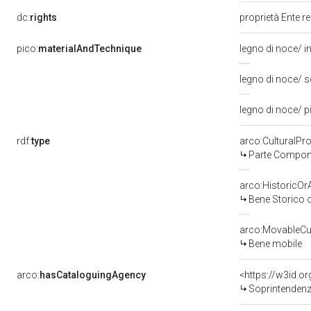
dc:
rights
proprietà Ente r
pico:
materialAndTechnique
legno di noce/ i
legno di noce/ s
legno di noce/ p
rdf:
type
arco:CulturalP
Parte Compone
arco:HistoricOrA
Bene Storico o
arco:MovableCul
Bene mobile
arco:
hasCataloguingAgency
<https://w3id.
Soprintendenza