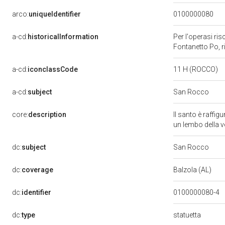
arco:
uniqueIdentifier
0100000080
a-cd:
historicalInformation
Per l'operasi ri
Fontanetto Po, ri
a-cd:
iconclassCode
11 H (ROCCO)
a-cd:
subject
San Rocco
core:
description
Il santo è raffigu
un lembo della v
dc:
subject
San Rocco
dc:
coverage
Balzola (AL)
dc:
identifier
0100000080-4
dc:
type
statuetta