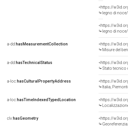
<https://w3id.o
legno di noce/
<https://w3id.o
legno di noce/
a-dd:
hasMeasurementCollection
<https://w3id.
Misure del be
a-dd:
hasTechnicalStatus
<https://w3id.o
Stato tecnico
a-loc:
hasCulturalPropertyAddress
<https://w3id.
Italia, Piemont
a-loc:
hasTimeIndexedTypedLocation
<https://w3id.
Localizzazione
clv:
hasGeometry
<https://w3id.
Georeferenziaz