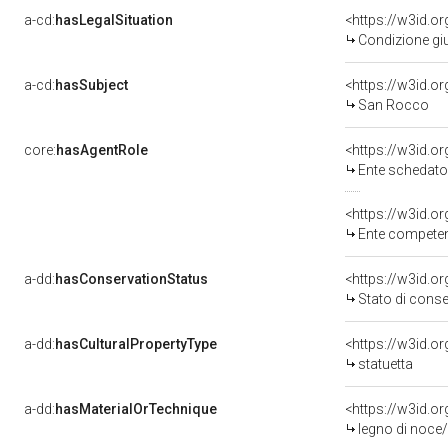
a-cd:
hasLegalSituation
<https://w3id.or
Condizione giu
a-cd:
hasSubject
<https://w3id.
San Rocco
core:
hasAgentRole
<https://w3id.
Ente schedator
<https://w3id.o
Ente competent
a-dd:
hasConservationStatus
<https://w3id.o
Stato di cons
a-dd:
hasCulturalPropertyType
<https://w3id.
statuetta
a-dd:
hasMaterialOrTechnique
<https://w3id.o
legno di noce/