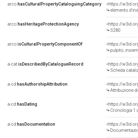
arco:
hasCulturalPropertyCataloguingCategory
<https://w3id.o
elemento d'in
arco:
hasHeritageProtectionAgency
<https://w3id.
S280
arco:
isCulturalPropertyComponentOf
<https://w3id.o
pulpito, insiem
a-cat:
isDescribedByCatalogueRecord
<https://w3id.
Scheda catalo
a-cd:
hasAuthorshipAttribution
<https://w3id.o
Attribuzione d
a-cd:
hasDating
<https://w3id.o
Cronologia 1 
a-cd:
hasDocumentation
<https://w3id.
Documentazion