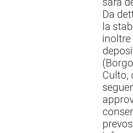
sarà d
Da det
la stab
inoltr
deposit
(Borgo
Culto, 
seguen
approva
conser
prevost