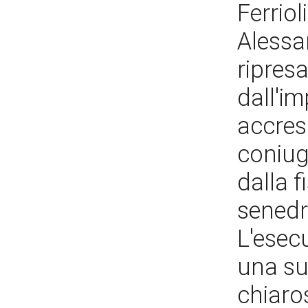
Ferrio
Alessa
ripresa
dall'i
accresc
coniug
dalla 
senedra
L'esec
una sup
chiaro