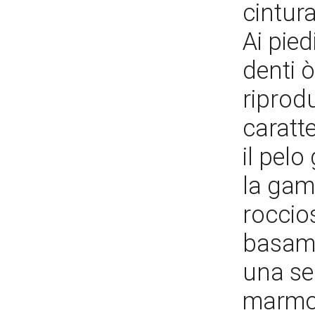
cintur
Ai pied
denti 
riprodu
caratt
il pelo
la gam
roccio
basam
una se
marmo