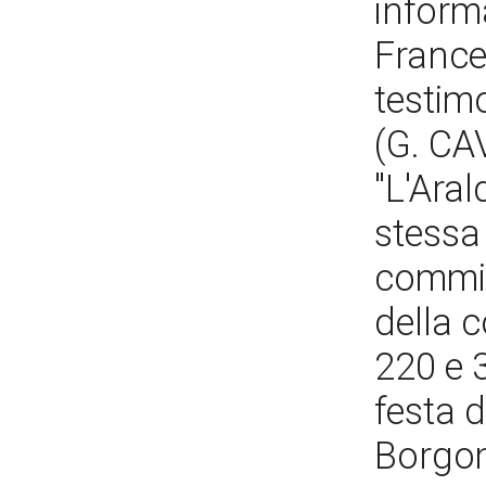
informa
France
testimo
(G. CAV
"L'Aral
stessa
commis
della c
220 e 
festa d
Borgom