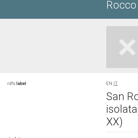
Rocco
rdfs:
label
EN
IT
San Ro
isolata
XX)