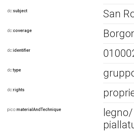
San R
dc:
subject
Borgo
dc:
coverage
01000
dc:
identifier
gruppo
dc:
type
proprie
dc:
rights
legno/
pico:
materialAndTechnique
pialla