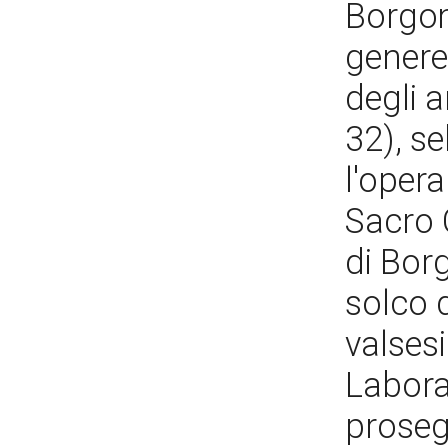
Borgom
genere 
degli a
32), s
l'opera
Sacro 
di Bor
solco d
valsesi
Labora
prosegu