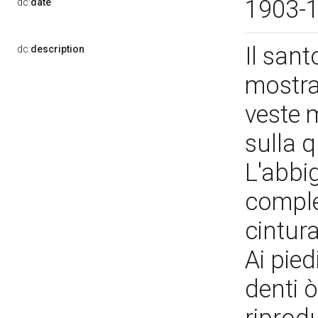
1903-
dc:
date
Il sant
dc:
description
mostra
veste 
sulla 
L'abbi
comple
cintur
Ai pied
denti 