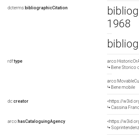
bibliog
dcterms:
bibliographicCitation
1968
bibliog
rdf:
type
arco:HistoricOrA
Bene Storico o
arco:MovableCul
Bene mobile
dc:
creator
<https://w3id.
Cassina Franc
arco:
hasCataloguingAgency
<https://w3id.
Soprintendenza