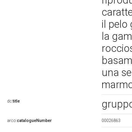
riprodu
caratt
il pelo
la gam
roccio
basam
una se
marmo
gruppo
dc:
title
00026863
arco:
catalogueNumber