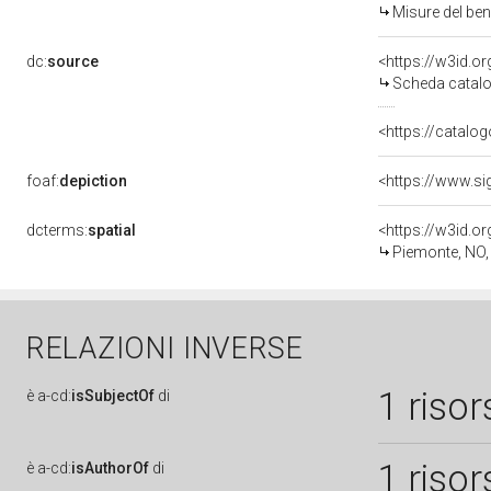
Misure del be
dc:
source
<https://w3id.
Scheda catalo
<https://catalog
foaf:
depiction
<https://www.si
dcterms:
spatial
<https://w3id.
Piemonte, NO
RELAZIONI INVERSE
1 risor
è
a-cd:
isSubjectOf
di
1 risor
è
a-cd:
isAuthorOf
di