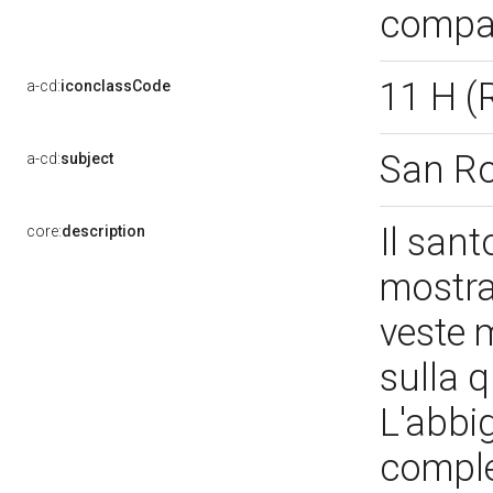
compat
11 H 
a-cd:
iconclassCode
San R
a-cd:
subject
Il sant
core:
description
mostra
veste 
sulla 
L'abbi
comple