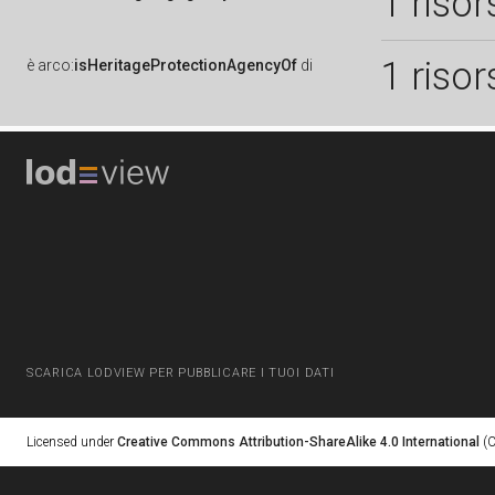
1 risor
1 risor
è
arco:
isHeritageProtectionAgencyOf
di
SCARICA LODVIEW PER PUBBLICARE I TUOI DATI
Licensed under
Creative Commons Attribution-ShareAlike 4.0 International
(C