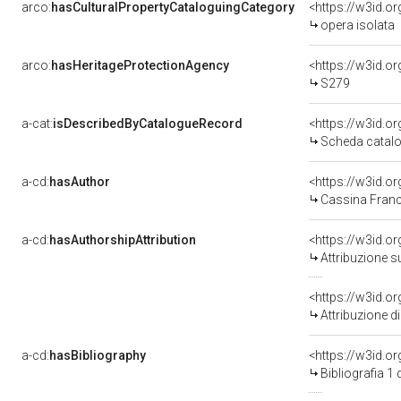
arco:
hasCulturalPropertyCataloguingCategory
<https://w3id.o
opera isolata
arco:
hasHeritageProtectionAgency
<https://w3id.
S279
a-cat:
isDescribedByCatalogueRecord
<https://w3id.
Scheda catalo
a-cd:
hasAuthor
<https://w3id.
Cassina Franc
a-cd:
hasAuthorshipAttribution
<https://w3id.o
Attribuzione s
<https://w3id.o
Attribuzione d
a-cd:
hasBibliography
<https://w3id.o
Bibliografia 1