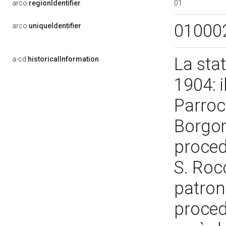
01
arco:
regionIdentifier
01000
arco:
uniqueIdentifier
La stat
a-cd:
historicalInformation
1904: i
Parroc
Borgom
proced
S. Roc
patron
procede