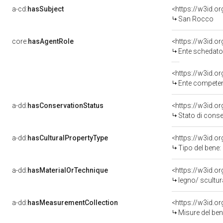
a-cd:
hasSubject
<https://w3id.
San Rocco
core:
hasAgentRole
<https://w3id.
Ente schedatore d
<https://w3id.o
Ente competente per tutel
a-dd:
hasConservationStatus
<https://w3id.o
Stato di cons
a-dd:
hasCulturalPropertyType
Tipo del bene:
a-dd:
hasMaterialOrTechnique
legno/ scultu
a-dd:
hasMeasurementCollection
<https://w3id.
Misure del be