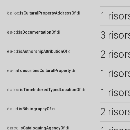
1 risor
è
a-loc:
isCulturalPropertyAddressOf
di
3 risor
è
a-cd:
isDocumentationOf
di
2 risor
è
a-cd:
isAuthorshipAttributionOf
di
1 risor
è
a-cat:
describesCulturalProperty
di
1 risor
è
a-loc:
isTimeIndexedTypedLocationOf
di
2 risor
è
a-cd:
isBibliographyOf
di
è
arco:
isCataloguingAgencyOf
di