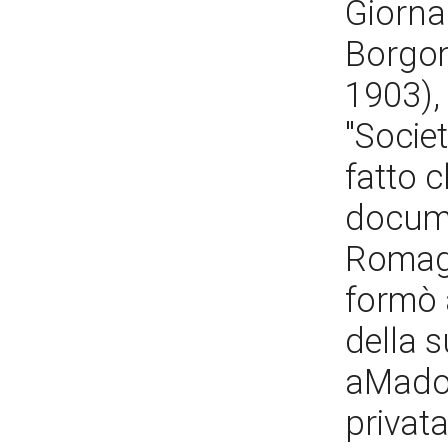
Giorna
Borgom
1903),
"Societ
fatto 
docume
Romagn
formò a
della s
aMadon
privata