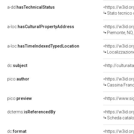
a-dd:
hasTechnicalStatus
<https://w3id.o
Stato tecnico
a-loc:
hasCulturalPropertyAddress
<https://w3id.
Piemonte, NO
a-loc:
hasTimeIndexedTypedLocation
<https://w3id.
Localizzazione
dc:
subject
<http://culturai
pico:
author
<https://w3id.
Cassina Franc
pico:
preview
<https://www.si
dcterms:
isReferencedBy
<https://w3id.
Scheda catalo
dc:
format
<https://w3id.