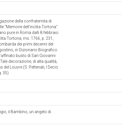
gazione della confraternita di
le "Memorie dell'inclita Tortona"
rano pure in Roma dalli 8 febbraio
clita Tortona, ms. 1766, p. 231,
lombarda dei primi decenni del
gostino, in Dizionario Biografico
l raffinato busto di San Giovanni
ale decorazione, di alta qualità,
del Louvre.(S. Pettenati, I Decio
g. 35)
gio, il Bambino, un angelo di