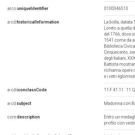
arco:
uniqueIdentifier
0100046510
a-cd:
historicalInformation
La bolla, datata 
Loreto a quella 
del 1766, dove si
1541 come da altr
Biblioteca Civic
Cinquecento, seg
degli Italiani, X
Battista mostrano
richiama opere q
e i vetri églomisé
a-cd:
iconclassCode
11 F 41 11 : 11 
a-cd:
subject
Madonna con Ba
core:
description
Entro un medagli
profilo con vest