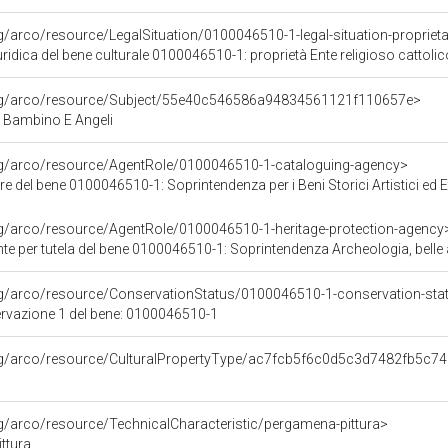
g/arco/resource/LegalSituation/0100046510-1-legal-situation-proprieta-
ridica del bene culturale 0100046510-1: proprietà Ente religioso cattolic
org/arco/resource/Subject/55e40c546586a94834561121f110657e>
Bambino E Angeli
org/arco/resource/AgentRole/0100046510-1-cataloguing-agency>
e del bene 0100046510-1: Soprintendenza per i Beni Storici Artistici ed
rg/arco/resource/AgentRole/0100046510-1-heritage-protection-agency
e per tutela del bene 0100046510-1: Soprintendenza Archeologia, belle ar
rg/arco/resource/ConservationStatus/0100046510-1-conservation-sta
ervazione 1 del bene: 0100046510-1
org/arco/resource/CulturalPropertyType/ac7fcb5f6c0d5c3d7482fb5c7
rg/arco/resource/TechnicalCharacteristic/pergamena-pittura>
ttura