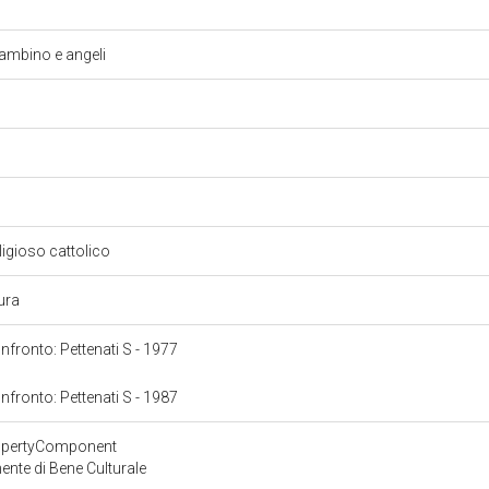
mbino e angeli
eligioso cattolico
tura
onfronto: Pettenati S - 1977
onfronto: Pettenati S - 1987
ropertyComponent
nte di Bene Culturale