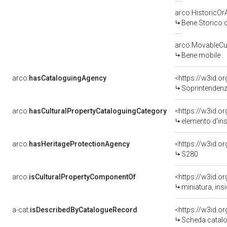
arco:HistoricOrA
Bene Storico o
arco:MovableCul
Bene mobile
arco:
hasCataloguingAgency
<https://w3id.
Soprintendenza
arco:
hasCulturalPropertyCataloguingCategory
<https://w3id.o
elemento d'in
arco:
hasHeritageProtectionAgency
<https://w3id.
S280
arco:
isCulturalPropertyComponentOf
<https://w3id.o
miniatura, ins
a-cat:
isDescribedByCatalogueRecord
<https://w3id.
Scheda catalo