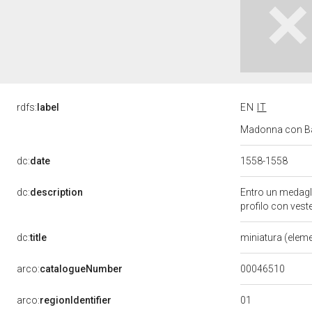
rdfs:
label
EN
IT
Madonna con Bam
dc:
date
1558-1558
dc:
description
Entro un medagli
profilo con vest
dc:
title
miniatura (elem
00046510
arco:
catalogueNumber
01
arco:
regionIdentifier