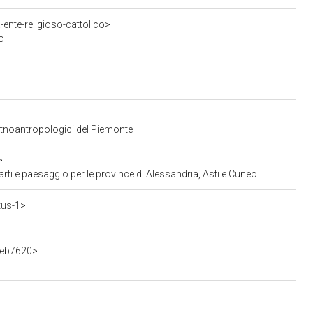
ente-religioso-cattolico>
o
 Etnoantropologici del Piemonte
>
ti e paesaggio per le province di Alessandria, Asti e Cuneo
tus-1>
4eb7620>