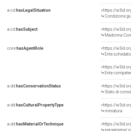
a-cd:
hasLegalSituation
<https://w3id.or
Condizione giu
a-cd:
hasSubject
<https://w3id.
Madonna Con 
core:
hasAgentRole
<https://w3id.
Ente schedator
<https://w3id.o
Ente competent
a-dd:
hasConservationStatus
<https://w3id.o
Stato di cons
a-dd:
hasCulturalPropertyType
<https://w3id.
miniatura
a-dd:
hasMaterialOrTechnique
<https://w3id.o
pergamena/ pi