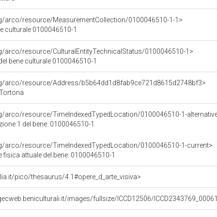
org/arco/resource/MeasurementCollection/0100046510-1-1>
ne culturale 0100046510-1
rg/arco/resource/CulturalEntityTechnicalStatus/0100046510-1>
 del bene culturale 0100046510-1
org/arco/resource/Address/b5b64dd1d8fab9ce721d8615d2748bf3>
 Tortona
rg/arco/resource/TimeIndexedTypedLocation/0100046510-1-alternativ
azione 1 del bene: 0100046510-1
org/arco/resource/TimeIndexedTypedLocation/0100046510-1-current>
 fisica attuale del bene: 0100046510-1
talia.it/pico/thesaurus/4.1#opere_d_arte_visiva>
gecweb.beniculturali.it/images/fullsize/ICCD12506/ICCD2343769_0006