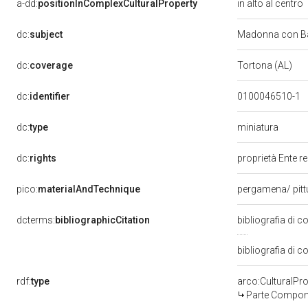
a-dd:
positionInComplexCulturalProperty
in alto al centro
dc:
subject
Madonna con Ba
dc:
coverage
Tortona (AL)
dc:
identifier
0100046510-1
dc:
type
miniatura
dc:
rights
proprietà Ente r
pico:
materialAndTechnique
pergamena/ pit
dcterms:
bibliographicCitation
bibliografia di c
bibliografia di c
rdf:
type
arco:CulturalP
Parte Compone