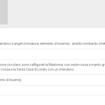
bino e angeli (miniatura, elemento d'insieme) - ambito lombardo (met
one circolare, sono raffigurati la Madonna, con veste rossa e manto gri
e rossa e la Santa Casa di Loreto con un cherubino
ento d'insieme)