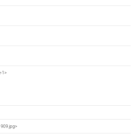
e-1>
1909.jpg>