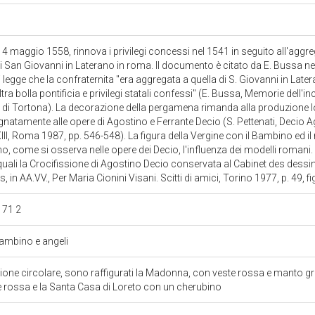
14 maggio 1558, rinnova i privilegi concessi nel 1541 in seguito all'aggre
di San Giovanni in Laterano in roma. Il documento è citato da E. Bussa nel
 legge che la confraternita "era aggregata a quella di S. Giovanni in Late
a bolla pontificia e privilegi statali confessi" (E. Bussa, Memorie dell'in
a di Tortona). La decorazione della pergamena rimanda alla produzione 
natamente alle opere di Agostino e Ferrante Decio (S. Pettenati, Decio A
XXIII, Roma 1987, pp. 546-548). La figura della Vergine con il Bambino ed i
, come si osserva nelle opere dei Decio, l'influenza dei modelli romani. T
uali la Crocifissione di Agostino Decio conservata al Cabinet des dessins 
s, in AA.VV., Per Maria Cionini Visani. Scitti di amici, Torino 1977, p. 49, fi
Q 71 2
mbino e angeli
one circolare, sono raffigurati la Madonna, con veste rossa e manto gri
e rossa e la Santa Casa di Loreto con un cherubino