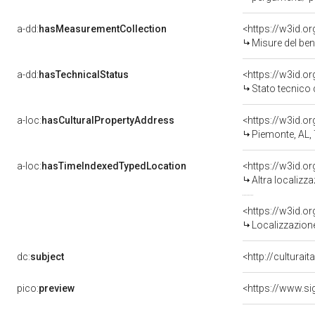
a-dd:
hasMeasurementCollection
<https://w3id.
Misure del be
a-dd:
hasTechnicalStatus
<https://w3id.o
Stato tecnico
a-loc:
hasCulturalPropertyAddress
<https://w3id.
Piemonte, AL,
a-loc:
hasTimeIndexedTypedLocation
<https://w3id.o
Altra localizz
<https://w3id.
Localizzazione
dc:
subject
<http://culturai
pico:
preview
<https://www.si