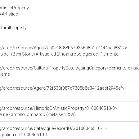
rtisticProperty
 Artistico
turalProperty
org/arco/resource/Agent/ab0e18f88b67935608a177444ae08812>
 per i Beni Storici Artistici ed Etnoantropologici del Piemonte
rg/arco/resource/CulturalPropertyCataloguingCategory/elemento-dins
sieme
org/arco/resource/Agent/72f538f087c7305b8a3412aaef2945ef>
rg/arco/resource/HistoricOrArtisticProperty/0100046510-0>
ieme - ambito lombardo (metà sec. XVI)
org/arco/resource/CatalogueRecordOA/0100046510-1>
grafica n: 0100046510-1