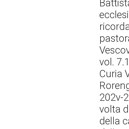
Battis
ecclesi
ricorda
pastora
Vescovi
vol. 7.
Curia V
Rorengo
202v-20
volta d
della c