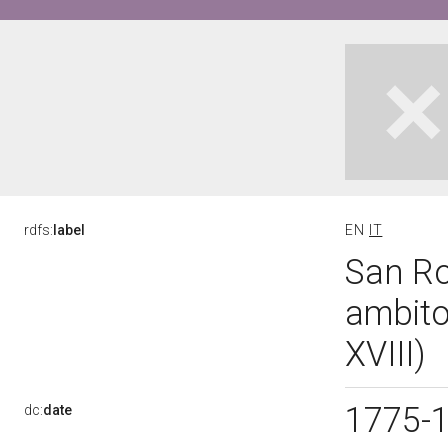
rdfs:
label
EN
IT
San Ro
ambito
XVIII)
1775-
dc:
date