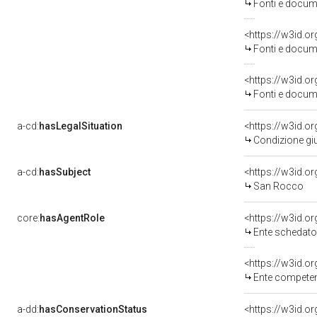
Fonti e docume
<https://w3id.
Fonti e docume
<https://w3id.
Fonti e docume
a-cd:
hasLegalSituation
Condizione giu
a-cd:
hasSubject
<https://w3id.
San Rocco
core:
hasAgentRole
<https://w3id.
Ente schedatore d
<https://w3id.o
Ente competente per 
a-dd:
hasConservationStatus
<https://w3id.o