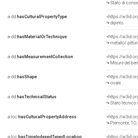
Stato di cons
a-dd:
hasCulturalPropertyType
<https://w3id.
dipinto
a-dd:
hasMaterialOrTechnique
<https://w3id.or
metallo/ pittur
a-dd:
hasMeasurementCollection
<https://w3id.
Misure del be
a-dd:
hasShape
<https://w3id.o
ovale
a-dd:
hasTechnicalStatus
<https://w3id.o
Stato tecnico
a-loc:
hasCulturalPropertyAddress
<https://w3id.
Piemonte, TO
a-loc:
hasTimeIndexedTypedLocation
<https://w3id.o