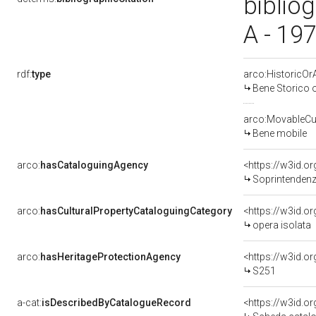
biblio
A - 19
rdf:
type
arco:HistoricOrA
Bene Storico o
arco:MovableCul
Bene mobile
arco:
hasCataloguingAgency
<https://w3id.
Soprintendenza
arco:
hasCulturalPropertyCataloguingCategory
<https://w3id.o
opera isolata
arco:
hasHeritageProtectionAgency
<https://w3id.
S251
a-cat:
isDescribedByCatalogueRecord
<https://w3id.