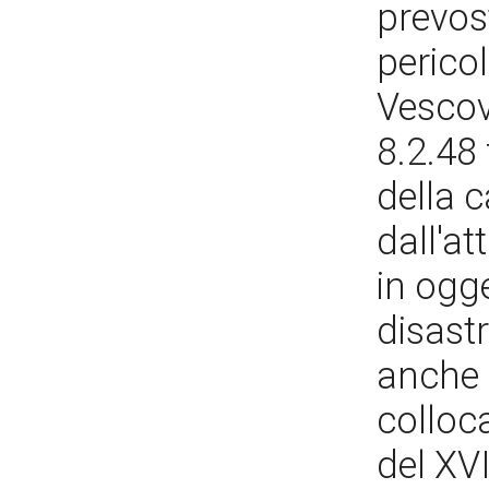
prevost
pericol
Vescovi
8.2.48 
della 
dall'a
in ogge
disast
anche 
colloc
del XVI