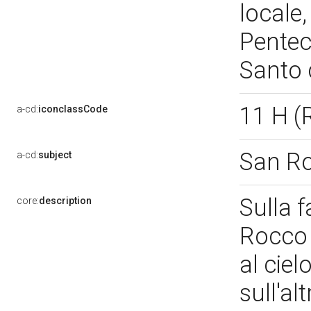
locale,
Penteco
Santo 
11 H 
a-cd:
iconclassCode
San R
a-cd:
subject
Sulla f
core:
description
Rocco i
al ciel
sull'al