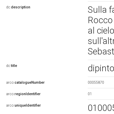
Sulla f
dc:
description
Rocco i
al ciel
sull'al
Sebas
dipint
dc:
title
00055870
arco:
catalogueNumber
01
arco:
regionIdentifier
01000
arco:
uniqueIdentifier