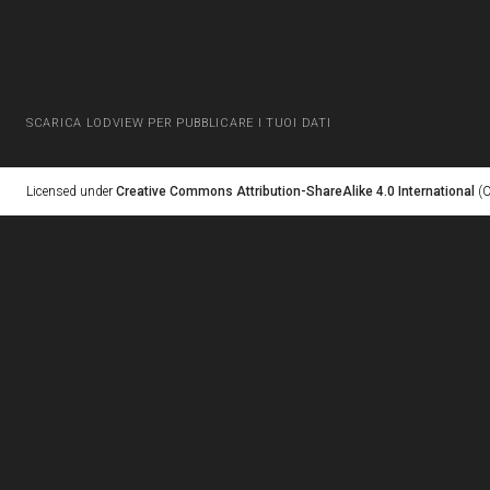
SCARICA LODVIEW PER PUBBLICARE I TUOI DATI
Licensed under
Creative Commons Attribution-ShareAlike 4.0 International
(C