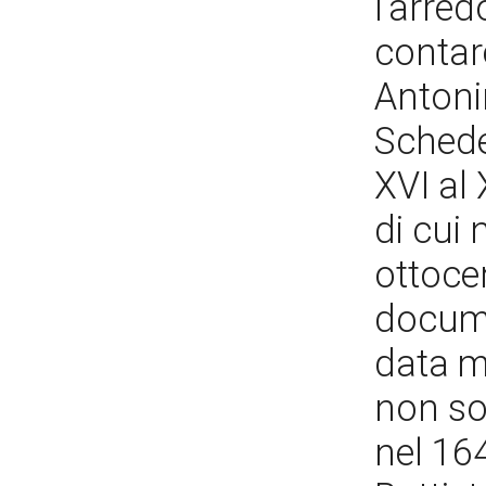
l'arred
contare
Antoni
Schede
XVI al 
di cui
ottoce
documen
data m
non so
nel 16