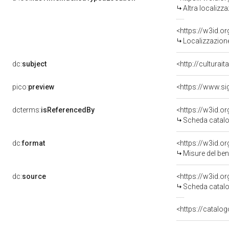
Altra localizz
<https://w3id.
Localizzazione
dc:
subject
<http://culturai
pico:
preview
<https://www.si
dcterms:
isReferencedBy
<https://w3id.
Scheda catalo
dc:
format
<https://w3id.
Misure del be
dc:
source
<https://w3id.
Scheda catalo
<https://catalog