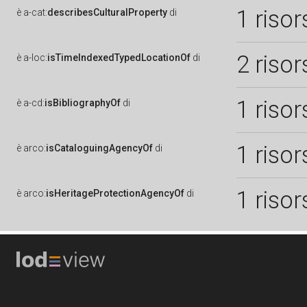
1 risor
è
a-cat:
describesCulturalProperty
di
2 risor
è
a-loc:
isTimeIndexedTypedLocationOf
di
1 risor
è
a-cd:
isBibliographyOf
di
1 risor
è
arco:
isCataloguingAgencyOf
di
1 risor
è
arco:
isHeritageProtectionAgencyOf
di