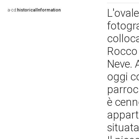
L'oval
a-cd:
historicalInformation
fotogr
colloca
Rocco 
Neve. 
oggi co
parrocc
è cenn
appart
situata