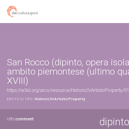
San Rocco (dipinto, opera isola
ambito piemontese (ultimo qua
XVIII)
https://w3id.org/arco/resource/HistoricOrArtisticProperty/
HistoricOrArtisticProperty
ENTITÀ DI TIPO:
dipint
rdfs:
comment