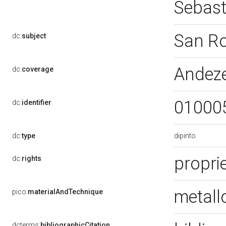
Sebas
San R
dc:
subject
Andez
dc:
coverage
01000
dc:
identifier
dipinto
dc:
type
proprie
dc:
rights
metallo
pico:
materialAndTechnique
dcterms:
bibliographicCitation