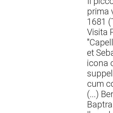
Il picc
prima 
1681 (T
Visita
"Capell
et Seb
icona 
suppell
cum col
(...) B
Baptra 