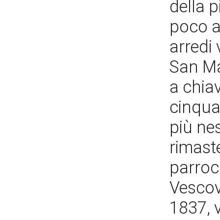
della 
poco a
arredi 
San Ma
a chiav
cinqua
più ne
rimast
parroc
Vescovi
1837, v