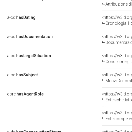
Attribuzione d
a-cd:
hasDating
<https://w3id.
Cronologia 1 
a-cd:
hasDocumentation
<https://w3id.
Documentazion
a-cd:
hasLegalSituation
<https://w3id.or
Condizione giu
a-cd:
hasSubject
<https://w3id.
Motivi Decorat
core:
hasAgentRole
<https://w3id.
Ente schedator
<https://w3id.o
Ente competent