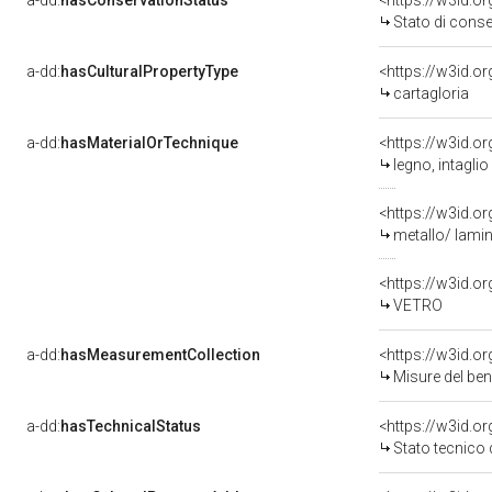
a-dd:
hasConservationStatus
<https://w3id.o
Stato di cons
a-dd:
hasCulturalPropertyType
<https://w3id.
cartagloria
a-dd:
hasMaterialOrTechnique
<https://w3id.o
legno, intaglio
<https://w3id.o
metallo/ lami
<https://w3id.o
VETRO
a-dd:
hasMeasurementCollection
<https://w3id.
Misure del be
a-dd:
hasTechnicalStatus
<https://w3id.o
Stato tecnico