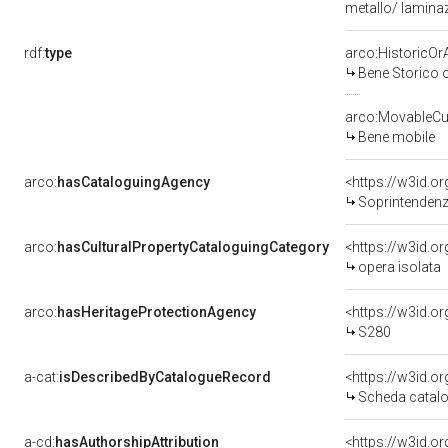
metallo/ lamina
rdf:
type
arco:HistoricOrA
Bene Storico o
arco:MovableCul
Bene mobile
arco:
hasCataloguingAgency
<https://w3id.
Soprintendenza
arco:
hasCulturalPropertyCataloguingCategory
<https://w3id.o
opera isolata
arco:
hasHeritageProtectionAgency
<https://w3id.
S280
a-cat:
isDescribedByCatalogueRecord
<https://w3id.
Scheda catalo
a-cd:
hasAuthorshipAttribution
<https://w3id.o