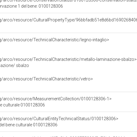
rg/arco/resource/ConservationStatus/0100128306-conservation-statu
ervazione 1 del bene: 0100128306
org/arco/resource/CulturalPropertyType/96bbfadb51e8d6bd16902684
rg/arco/resource/TechnicalCharacteristic/legno-intaglio>
rg/arco/resource/TechnicalCharacteristic/metallo-laminazione-sbalzo>
nazione/ sbalzo
rg/arco/resource/TechnicalCharacteristic/vetro>
org/arco/resource/MeasurementCollection/0100128306-1>
ne culturale 0100128306
rg/arco/resource/CulturalEntityTechnicalStatus/0100128306>
 del bene culturale 0100128306