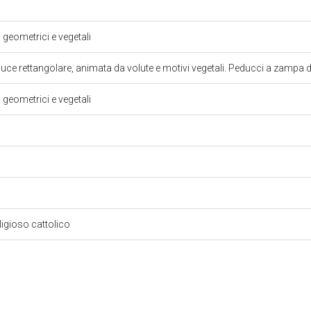
i geometrici e vegetali
luce rettangolare, animata da volute e motivi vegetali. Peducci a zampa d
i geometrici e vegetali
eligioso cattolico