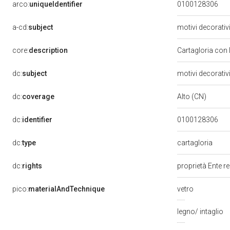
arco:
uniqueIdentifier
0100128306
a-cd:
subject
motivi decorativ
core:
description
Cartagloria con 
dc:
subject
motivi decorativ
dc:
coverage
Alto (CN)
dc:
identifier
0100128306
dc:
type
cartagloria
dc:
rights
proprietà Ente r
pico:
materialAndTechnique
vetro
legno/ intaglio