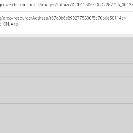
gecweb.beniculturali.it/images/fullsize/ICCD12506/ICCD2252725_0012
org/arco/resource/Address/f67a0b6e8902775800f5c70b6a50114c>
e, CN, Alto