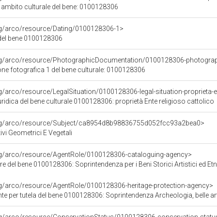
i ambito culturale del bene: 0100128306
org/arco/resource/Dating/0100128306-1>
del bene 0100128306
org/arco/resource/PhotographicDocumentation/0100128306-photogra
e fotografica 1 del bene culturale: 0100128306
g/arco/resource/LegalSituation/0100128306-legal-situation-proprieta-en
ridica del bene culturale 0100128306: proprietà Ente religioso cattolico
org/arco/resource/Subject/ca8954d8b98836755d052fcc93a2bea0>
ivi Geometrici E Vegetali
org/arco/resource/AgentRole/0100128306-cataloguing-agency>
e del bene 0100128306: Soprintendenza per i Beni Storici Artistici ed E
rg/arco/resource/AgentRole/0100128306-heritage-protection-agency>
e per tutela del bene 0100128306: Soprintendenza Archeologia, belle arti