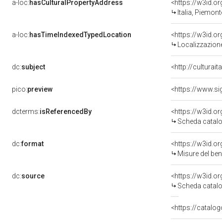
a-loc:
hasCulturalPropertyAddress
<https://w3id.
Italia, Piemont
a-loc:
hasTimeIndexedTypedLocation
<https://w3id.
Localizzazione
dc:
subject
<http://culturai
pico:
preview
<https://www.si
dcterms:
isReferencedBy
<https://w3id.
Scheda catalo
dc:
format
<https://w3id.
Misure del be
dc:
source
<https://w3id.
Scheda catalo
<https://catalog