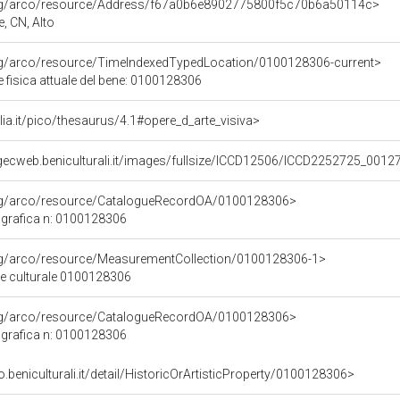
org/arco/resource/Address/f67a0b6e8902775800f5c70b6a50114c>
e, CN, Alto
org/arco/resource/TimeIndexedTypedLocation/0100128306-current>
 fisica attuale del bene: 0100128306
talia.it/pico/thesaurus/4.1#opere_d_arte_visiva>
gecweb.beniculturali.it/images/fullsize/ICCD12506/ICCD2252725_0012
org/arco/resource/CatalogueRecordOA/0100128306>
grafica n: 0100128306
org/arco/resource/MeasurementCollection/0100128306-1>
ne culturale 0100128306
org/arco/resource/CatalogueRecordOA/0100128306>
grafica n: 0100128306
o.beniculturali.it/detail/HistoricOrArtisticProperty/0100128306>