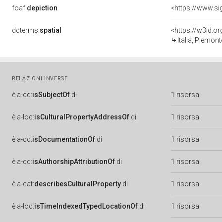
foaf:
depiction
<https://www.si
dcterms:
spatial
<https://w3id.
Italia, Piemont
RELAZIONI INVERSE
è
a-cd:
isSubjectOf
di
1 risorsa
è
a-loc:
isCulturalPropertyAddressOf
di
1 risorsa
è
a-cd:
isDocumentationOf
di
1 risorsa
è
a-cd:
isAuthorshipAttributionOf
di
1 risorsa
è
a-cat:
describesCulturalProperty
di
1 risorsa
è
a-loc:
isTimeIndexedTypedLocationOf
di
1 risorsa