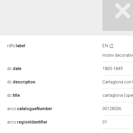
rdfs:
label
EN
IT
motivi decorativi
dc:
date
1800-1849
dc:
description
Cartagloria con 
dc:
title
cartagloria (ope
00128306
arco:
catalogueNumber
01
arco:
regionIdentifier