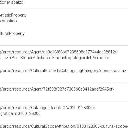
zione/ sbalzo
rtisticProperty
 Artistico
turalProperty
org/arco/resource/Agent/ab0e18f88b67935608a177444ae08812>
 per i Beni Storici Artistici ed Etnoantropologici del Piemonte
rg/arco/resource/CulturalPropertyCataloguingCategory/opera-isolata>
org/arco/resource/Agent/72f538f087c7305b8a3412aaef2945ef>
org/arco/resource/CatalogueRecordOA/0100128306>
grafica n: 0100128306
rg/arco/resource/CulturalScopeAttribution/0100128306-cultural-scope-a