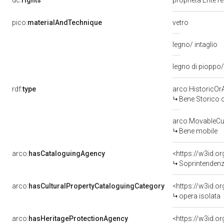
dc:
rights
proprietà Ente r
pico:
materialAndTechnique
vetro
legno/ intaglio
legno di pioppo/
rdf:
type
arco:HistoricOrA
Bene Storico o
arco:MovableCul
Bene mobile
arco:
hasCataloguingAgency
<https://w3id.
Soprintendenza
arco:
hasCulturalPropertyCataloguingCategory
<https://w3id.o
opera isolata
arco:
hasHeritageProtectionAgency
<https://w3id.