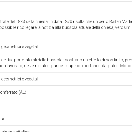
ntrate del 1833 della chiesa, in data 1870 risulta che un certo Raiteri Ma
 è possibile ricollegare la notizia alla bussola attuale della chiesa, verosi
i geometrici e vegetali
 le due porte laterali della bussola mostrano un effetto di non finito; pres
non lavorato, né verniciato. I pannelli superiori portano intagliato il 
i geometrici e vegetali
onferrato (AL)
esso