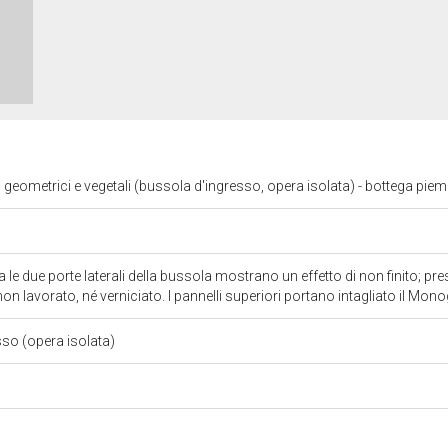
i geometrici e vegetali (bussola d'ingresso, opera isolata) - bottega pie
 le due porte laterali della bussola mostrano un effetto di non finito; pres
non lavorato, né verniciato. I pannelli superiori portano intagliato il 
sso (opera isolata)