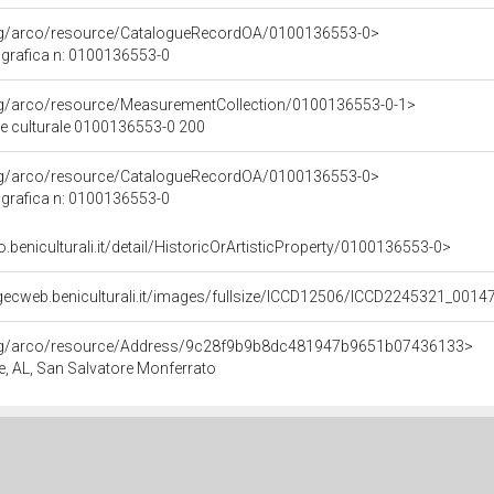
org/arco/resource/CatalogueRecordOA/0100136553-0>
grafica n: 0100136553-0
org/arco/resource/MeasurementCollection/0100136553-0-1>
ne culturale 0100136553-0 200
org/arco/resource/CatalogueRecordOA/0100136553-0>
grafica n: 0100136553-0
o.beniculturali.it/detail/HistoricOrArtisticProperty/0100136553-0>
gecweb.beniculturali.it/images/fullsize/ICCD12506/ICCD2245321_0014
org/arco/resource/Address/9c28f9b9b8dc481947b9651b07436133>
te, AL, San Salvatore Monferrato