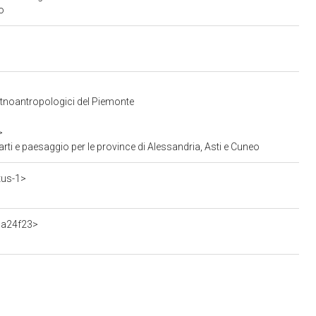
o
 Etnoantropologici del Piemonte
>
ti e paesaggio per le province di Alessandria, Asti e Cuneo
tus-1>
da24f23>