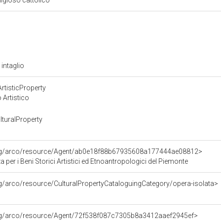
eligioso cattolico
 intaglio
rtisticProperty
 Artistico
turalProperty
org/arco/resource/Agent/ab0e18f88b67935608a177444ae08812>
 per i Beni Storici Artistici ed Etnoantropologici del Piemonte
rg/arco/resource/CulturalPropertyCataloguingCategory/opera-isolata>
org/arco/resource/Agent/72f538f087c7305b8a3412aaef2945ef>