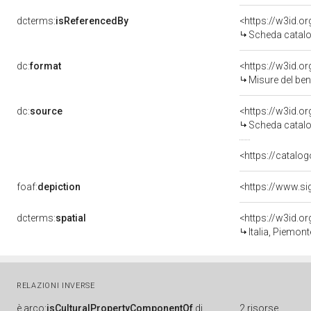
dcterms:
isReferencedBy
<https://w3id.
Scheda catalo
dc:
format
<https://w3id.
Misure del be
dc:
source
<https://w3id.
Scheda catalo
<https://catalog
foaf:
depiction
<https://www.si
dcterms:
spatial
<https://w3id.
Italia, Piemon
RELAZIONI INVERSE
è
arco:
isCulturalPropertyComponentOf
di
2 risorse