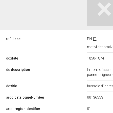
rdfs:
label
EN
IT
motivi decorativ
dc:
date
1850-1874
dc:
description
In controfacciata
pannello ligneo 
dc:
title
bussola d'ingre
00136553
arco:
catalogueNumber
01
arco:
regionIdentifier