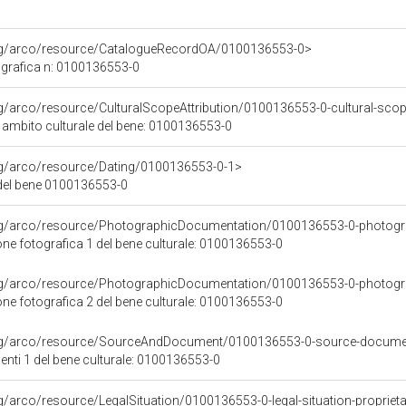
org/arco/resource/CatalogueRecordOA/0100136553-0>
grafica n: 0100136553-0
rg/arco/resource/CulturalScopeAttribution/0100136553-0-cultural-scope
i ambito culturale del bene: 0100136553-0
rg/arco/resource/Dating/0100136553-0-1>
del bene 0100136553-0
org/arco/resource/PhotographicDocumentation/0100136553-0-photogr
e fotografica 1 del bene culturale: 0100136553-0
org/arco/resource/PhotographicDocumentation/0100136553-0-photogr
e fotografica 2 del bene culturale: 0100136553-0
org/arco/resource/SourceAndDocument/0100136553-0-source-docume
nti 1 del bene culturale: 0100136553-0
g/arco/resource/LegalSituation/0100136553-0-legal-situation-proprieta-