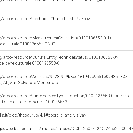
rg/arco/resource/TechnicalCharacteristic/vetro>
org/arco/resource/MeasurementCollection/0100136553-0-1>
ne culturale 0100136553-0 200
rg/arco/resource/CulturalEntityTechnicalStatus/0100136553-0>
 del bene culturale 0100136553-0
org/arco/resource/Address/9c28f9b9b8dc481947b9651b07436133>
te, AL, San Salvatore Monferrato
org/arco/resource/TimeIndexedTypedLocation/0100136553-0-current>
 fisica attuale del bene: 0100136553-0
talia.it/pico/thesaurus/4.1#opere_d_arte_visiva>
gecweb.beniculturali.it/images/fullsize/ICCD12506/ICCD2245321_0014