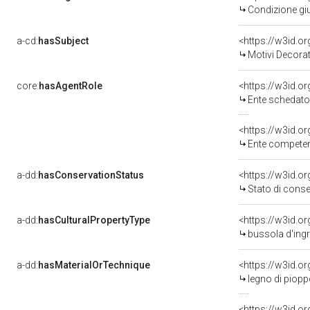
Condizione giu
a-cd:
hasSubject
<https://w3id.
Motivi Decorat
core:
hasAgentRole
<https://w3id.
Ente schedator
<https://w3id.o
Ente competent
a-dd:
hasConservationStatus
<https://w3id.o
Stato di cons
a-dd:
hasCulturalPropertyType
<https://w3id.
bussola d'ing
a-dd:
hasMaterialOrTechnique
<https://w3id.o
legno di piopp
<https://w3id.o