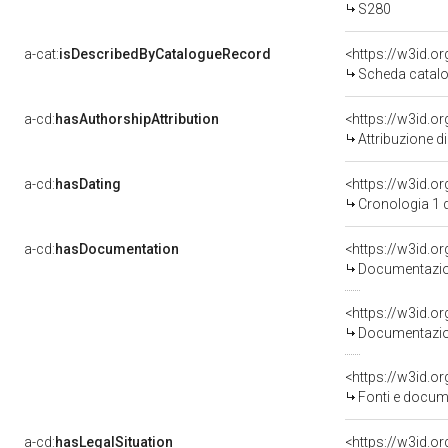
S280
a-cat:
isDescribedByCatalogueRecord
<https://w3id.
Scheda catalo
a-cd:
hasAuthorshipAttribution
<https://w3id.o
Attribuzione d
a-cd:
hasDating
<https://w3id.o
Cronologia 1 
a-cd:
hasDocumentation
<https://w3id.
Documentazion
<https://w3id.
Documentazion
<https://w3id.
Fonti e docume
a-cd:
hasLegalSituation
<https://w3id.or