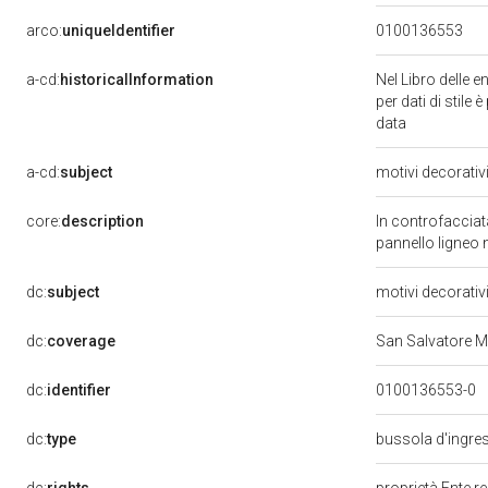
arco:
uniqueIdentifier
0100136553
a-cd:
historicalInformation
Nel Libro delle e
per dati di stile
data
a-cd:
subject
motivi decorativ
core:
description
In controfacciata
pannello ligneo 
dc:
subject
motivi decorativ
dc:
coverage
San Salvatore M
dc:
identifier
0100136553-0
dc:
type
bussola d'ingr