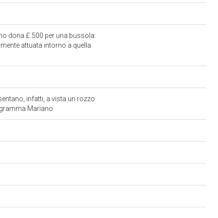
rtino dona £ 500 per una bussola:
milmente attuata intorno a quella
entano, infatti, a vista un rozzo
Monogramma Mariano