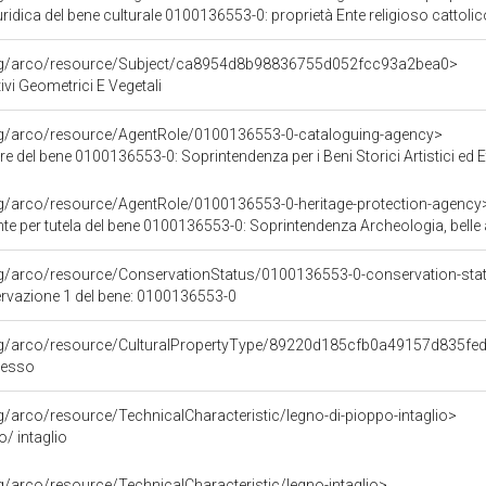
ridica del bene culturale 0100136553-0: proprietà Ente religioso cattolic
org/arco/resource/Subject/ca8954d8b98836755d052fcc93a2bea0>
ivi Geometrici E Vegetali
org/arco/resource/AgentRole/0100136553-0-cataloguing-agency>
e del bene 0100136553-0: Soprintendenza per i Beni Storici Artistici ed
rg/arco/resource/AgentRole/0100136553-0-heritage-protection-agency
e per tutela del bene 0100136553-0: Soprintendenza Archeologia, belle ar
rg/arco/resource/ConservationStatus/0100136553-0-conservation-sta
ervazione 1 del bene: 0100136553-0
org/arco/resource/CulturalPropertyType/89220d185cfb0a49157d835fe
resso
rg/arco/resource/TechnicalCharacteristic/legno-di-pioppo-intaglio>
o/ intaglio
rg/arco/resource/TechnicalCharacteristic/legno-intaglio>