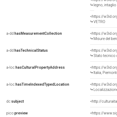
legno, intaglio
<https://w3id.o
VETRO
a-dd:
hasMeasurementCollection
<https://w3id.
Misure del be
a-dd:
hasTechnicalStatus
<https://w3id.o
Stato tecnico
a-loc:
hasCulturalPropertyAddress
<https://w3id.
Italia, Piemon
a-loc:
hasTimeIndexedTypedLocation
<https://w3id.
Localizzazione
dc:
subject
<http://culturai
pico:
preview
<https://www.si