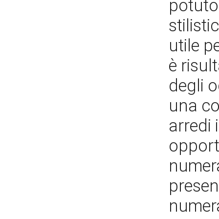
potuto
stilist
utile p
è risul
degli o
una col
arredi 
opportu
numera
presen
numera