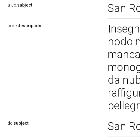
San R
a-cd:
subject
Insegn
core:
description
nodo m
mancant
monogr
da nubi
raffig
pelleg
San R
dc:
subject