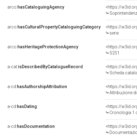
arco:
hasCataloguingAgency
<https://w3id.
Soprintendenza
arco:
hasCulturalPropertyCataloguingCategory
<https://w3id.o
serie
arco:
hasHeritageProtectionAgency
<https://w3id.
S251
a-cat:
isDescribedByCatalogueRecord
<https://w3id.
Scheda catalo
a-cd:
hasAuthorshipAttribution
Attribuzione d
a-cd:
hasDating
<https://w3id.
Cronologia 1 
a-cd:
hasDocumentation
Documentazion