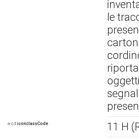
inventa
le tra
present
carton
cordin
riporta
oggetti
segnal
presen
11 H 
a-cd:
iconclassCode