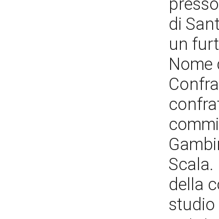
presso
di San
un fur
Nome d
Confra
confrat
commis
Gambin
Scala. 
della c
studio 