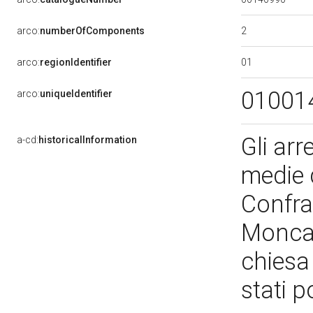
2
arco:
numberOfComponents
01
arco:
regionIdentifier
01001
arco:
uniqueIdentifier
Gli arr
a-cd:
historicalInformation
medie 
Confra
Moncal
chiesa
stati 