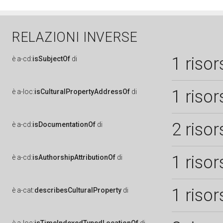
RELAZIONI INVERSE
1 risor
è
a-cd:
isSubjectOf
di
1 risor
è
a-loc:
isCulturalPropertyAddressOf
di
2 risor
è
a-cd:
isDocumentationOf
di
1 risor
è
a-cd:
isAuthorshipAttributionOf
di
1 risor
è
a-cat:
describesCulturalProperty
di