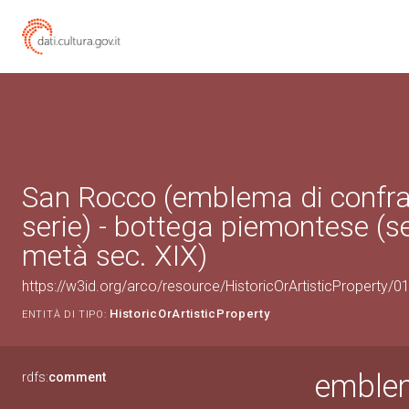
San Rocco (emblema di confrat
serie) - bottega piemontese (
metà sec. XIX)
https://w3id.org/arco/resource/HistoricOrArtisticProperty/
HistoricOrArtisticProperty
ENTITÀ DI TIPO:
emblem
rdfs:
comment