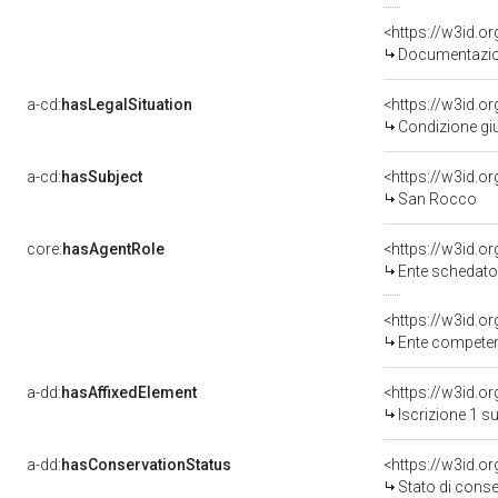
Documentazion
a-cd:
hasLegalSituation
Condizione giu
a-cd:
hasSubject
<https://w3id.
San Rocco
core:
hasAgentRole
<https://w3id.
Ente schedatore d
<https://w3id.o
Ente competente per 
a-dd:
hasAffixedElement
<https://w3id.o
Iscrizione 1 s
a-dd:
hasConservationStatus
<https://w3id.o
Stato di cons