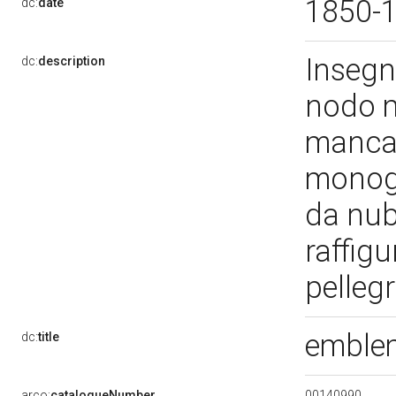
1850-
dc:
date
Insegn
dc:
description
nodo m
mancant
monogr
da nubi
raffig
pelleg
emblem
dc:
title
00140990
arco:
catalogueNumber