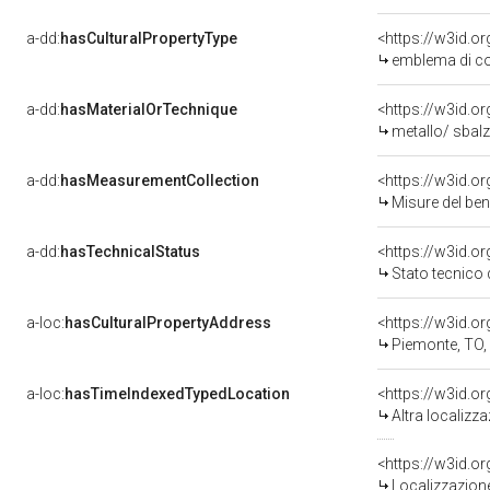
a-dd:
hasCulturalPropertyType
<https://w3id.
emblema di co
a-dd:
hasMaterialOrTechnique
<https://w3id.o
metallo/ sbal
a-dd:
hasMeasurementCollection
<https://w3id.
Misure del be
a-dd:
hasTechnicalStatus
<https://w3id.o
Stato tecnico
a-loc:
hasCulturalPropertyAddress
<https://w3id.
Piemonte, TO,
a-loc:
hasTimeIndexedTypedLocation
<https://w3id.o
Altra localizz
<https://w3id.
Localizzazione