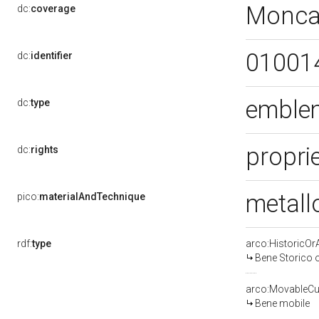
Moncal
dc:
coverage
01001
dc:
identifier
emblem
dc:
type
proprie
dc:
rights
metall
pico:
materialAndTechnique
rdf:
type
arco:HistoricOrA
Bene Storico o
arco:MovableCul
Bene mobile