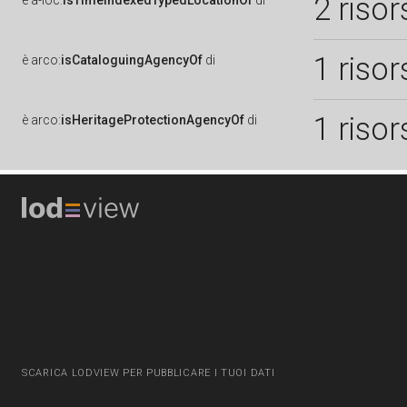
2 risor
è
a-loc:
isTimeIndexedTypedLocationOf
di
1 risor
è
arco:
isCataloguingAgencyOf
di
1 risor
è
arco:
isHeritageProtectionAgencyOf
di
SCARICA LODVIEW PER PUBBLICARE I TUOI DATI