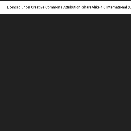
Licensed under
Creative Commons Attribution-ShareAlike 4.0 International
(C