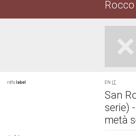
Rocco
rdfs:
label
EN
IT
San Ro
serie)
metà s