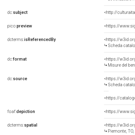
dc:
subject
<http://culturai
pico:
preview
<https://www.si
dcterms:
isReferencedBy
<https://w3id.
Scheda catalo
dc:
format
<https://w3id.
Misure del be
dc:
source
<https://w3id.
Scheda catalo
<https://catalog
foaf:
depiction
<https://www.si
dcterms:
spatial
<https://w3id.
Piemonte, TO,