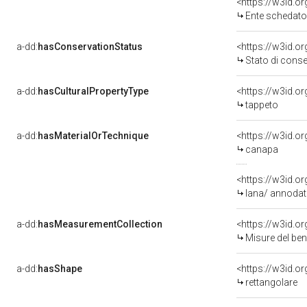
<https://w3id.
Ente schedator
a-dd:
hasConservationStatus
<https://w3id.o
Stato di cons
a-dd:
hasCulturalPropertyType
<https://w3id.
tappeto
a-dd:
hasMaterialOrTechnique
<https://w3id.o
canapa
<https://w3id.o
lana/ annodat
a-dd:
hasMeasurementCollection
<https://w3id.
Misure del be
a-dd:
hasShape
<https://w3id.o
rettangolare