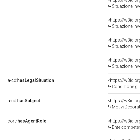
<https://w3id.o
Situazione inv
<https://w3id.o
Situazione inv
<https://w3id.o
Situazione inv
<https://w3id.o
Situazione inv
a-cd:
hasLegalSituation
<https://w3id.or
Condizione giu
a-cd:
hasSubject
<https://w3id.
Motivi Decorat
core:
hasAgentRole
<https://w3id.o
Ente competent