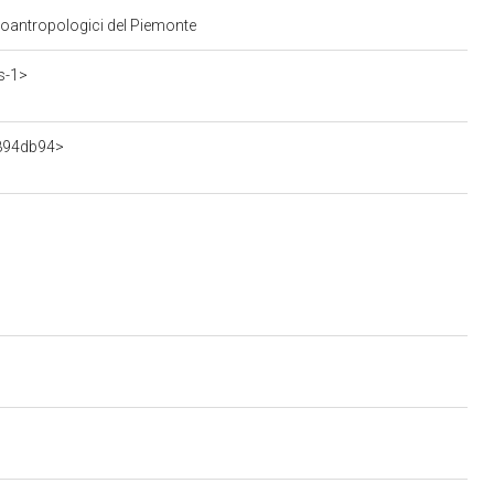
tnoantropologici del Piemonte
s-1>
0894db94>