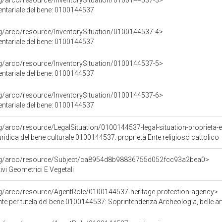
rg/arco/resource/InventorySituation/0100144537-3>
entariale del bene: 0100144537
rg/arco/resource/InventorySituation/0100144537-4>
entariale del bene: 0100144537
rg/arco/resource/InventorySituation/0100144537-5>
entariale del bene: 0100144537
rg/arco/resource/InventorySituation/0100144537-6>
entariale del bene: 0100144537
g/arco/resource/LegalSituation/0100144537-legal-situation-proprieta-en
ridica del bene culturale 0100144537: proprietà Ente religioso cattolico
org/arco/resource/Subject/ca8954d8b98836755d052fcc93a2bea0>
ivi Geometrici E Vegetali
rg/arco/resource/AgentRole/0100144537-heritage-protection-agency>
e per tutela del bene 0100144537: Soprintendenza Archeologia, belle arti