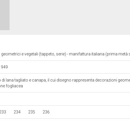
 geometrici e vegetali (tappeto, serie) - manifattura italiana (prima metà
 1949
to di lana tagliato e canapa, il cui disegno rappresenta decorazioni geome
one fogliacea
233
234
235
236