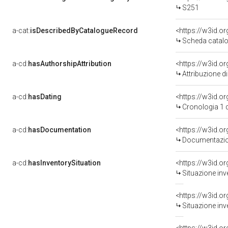
S251
a-cat:
isDescribedByCatalogueRecord
<https://w3id.
Scheda catalo
a-cd:
hasAuthorshipAttribution
<https://w3id.o
Attribuzione d
a-cd:
hasDating
<https://w3id.
Cronologia 1 
a-cd:
hasDocumentation
<https://w3id.
Documentazion
a-cd:
hasInventorySituation
<https://w3id.o
Situazione inv
<https://w3id.o
Situazione inv