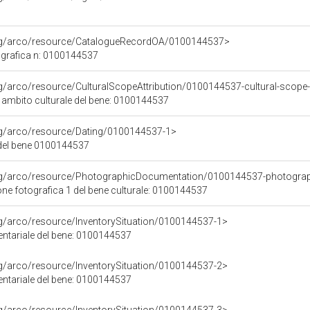
org/arco/resource/CatalogueRecordOA/0100144537>
grafica n: 0100144537
rg/arco/resource/CulturalScopeAttribution/0100144537-cultural-scope-a
i ambito culturale del bene: 0100144537
org/arco/resource/Dating/0100144537-1>
del bene 0100144537
org/arco/resource/PhotographicDocumentation/0100144537-photogra
e fotografica 1 del bene culturale: 0100144537
rg/arco/resource/InventorySituation/0100144537-1>
entariale del bene: 0100144537
rg/arco/resource/InventorySituation/0100144537-2>
entariale del bene: 0100144537