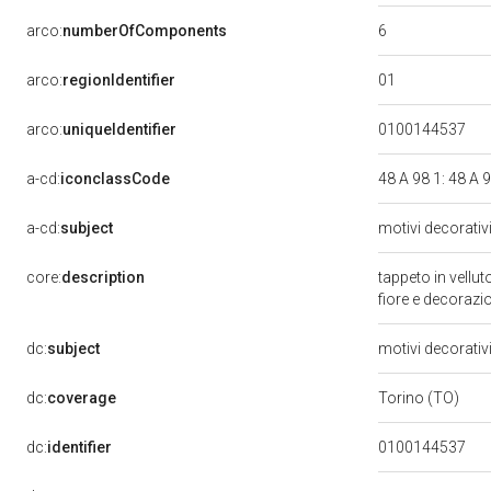
6
arco:
numberOfComponents
01
arco:
regionIdentifier
arco:
uniqueIdentifier
0100144537
a-cd:
iconclassCode
48 A 98 1: 48 A 
a-cd:
subject
motivi decorativ
core:
description
tappeto in vellu
fiore e decorazi
dc:
subject
motivi decorativ
dc:
coverage
Torino (TO)
dc:
identifier
0100144537