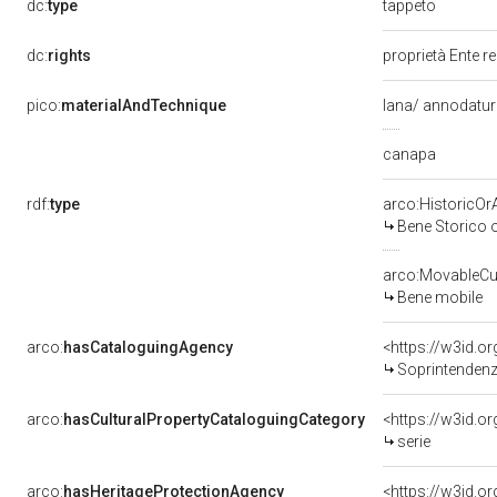
tappeto
dc:
type
dc:
rights
proprietà Ente r
pico:
materialAndTechnique
lana/ annodatu
canapa
rdf:
type
arco:HistoricOrA
Bene Storico o
arco:MovableCul
Bene mobile
arco:
hasCataloguingAgency
<https://w3id.
Soprintendenza
arco:
hasCulturalPropertyCataloguingCategory
<https://w3id.o
serie
arco:
hasHeritageProtectionAgency
<https://w3id.