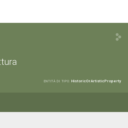
ttura
HistoricOrArtisticProperty
ENTITÀ DI TIPO: