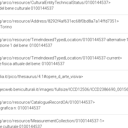
rg/arco/resource/CulturalEntityTechnicalStatus/0100144537>
 del bene culturale 0100144537
org/arco/resource/Address/8292f4af631ec68f0bd8a7a14ffd7351>
 Torino
rg/arco/resource/TimeIndexedTypedLocation/0100144537-alternative-
azione 1 del bene: 0100144537
org/arco/resource/TimeIndexedTypedLocation/0100144537-current>
 fisica attuale del bene: 0100144537
talia.it/pico/thesaurus/4.1#opere_d_arte_visiva>
gecweb.beniculturali.it/images/fullsize/ICCD12506/ICCD2386690_0015
org/arco/resource/CatalogueRecordOA/0100144537>
grafica n: 0100144537
org/arco/resource/MeasurementCollection/0100144537-1>
ne culturale 0100144537