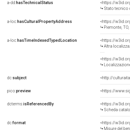
a-dd:
hasTechnicalStatus
<https://w3id.o
Stato tecnico
a-loc:
hasCulturalPropertyAddress
<https://w3id.
Piemonte, TO,
a-loc:
hasTimeIndexedTypedLocation
<https://w3id.o
Altra localizz
<https://w3id.
Localizzazione
dc:
subject
<http://culturai
pico:
preview
<https://www.si
dcterms:
isReferencedBy
<https://w3id.
Scheda catalo
dc:
format
<https://w3id.
Misure del be