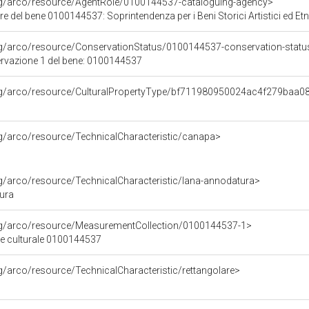
org/arco/resource/AgentRole/0100144537-cataloguing-agency>
e del bene 0100144537: Soprintendenza per i Beni Storici Artistici ed E
rg/arco/resource/ConservationStatus/0100144537-conservation-statu
ervazione 1 del bene: 0100144537
org/arco/resource/CulturalPropertyType/bf711980950024ac4f279baa
rg/arco/resource/TechnicalCharacteristic/canapa>
rg/arco/resource/TechnicalCharacteristic/lana-annodatura>
ura
org/arco/resource/MeasurementCollection/0100144537-1>
ne culturale 0100144537
rg/arco/resource/TechnicalCharacteristic/rettangolare>