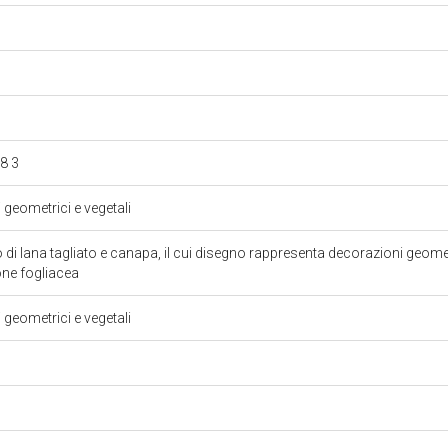
98 3
i geometrici e vegetali
to di lana tagliato e canapa, il cui disegno rappresenta decorazioni geome
one fogliacea
i geometrici e vegetali