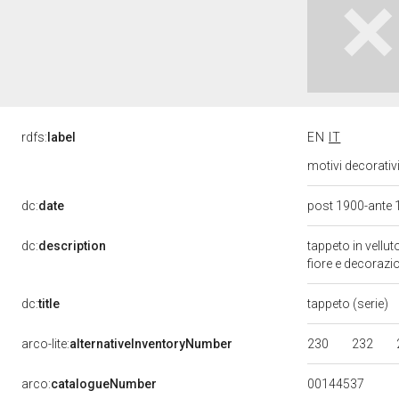
rdfs:
label
EN
IT
motivi decorativi
dc:
date
post 1900-ante
dc:
description
tappeto in vellu
fiore e decorazi
dc:
title
tappeto (serie)
230
232
arco-lite:
alternativeInventoryNumber
00144537
arco:
catalogueNumber