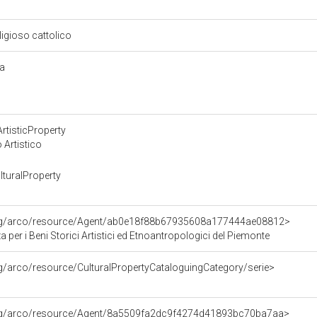
eligioso cattolico
ra
rtisticProperty
 Artistico
turalProperty
org/arco/resource/Agent/ab0e18f88b67935608a177444ae08812>
 per i Beni Storici Artistici ed Etnoantropologici del Piemonte
rg/arco/resource/CulturalPropertyCataloguingCategory/serie>
org/arco/resource/Agent/8a5509fa2dc9f4274d41893bc70ba7aa>