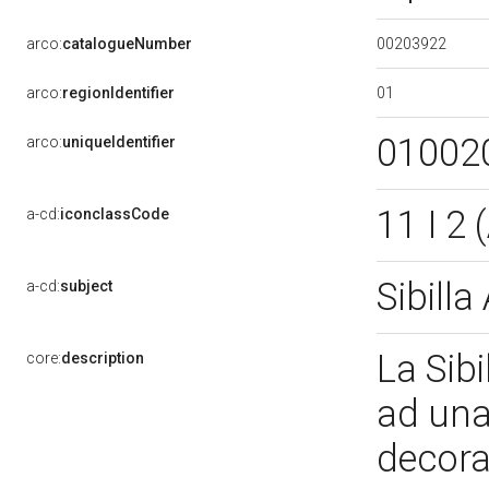
00203922
arco:
catalogueNumber
01
arco:
regionIdentifier
01002
arco:
uniqueIdentifier
11 I 2
a-cd:
iconclassCode
Sibill
a-cd:
subject
La Sib
core:
description
ad una
decorat