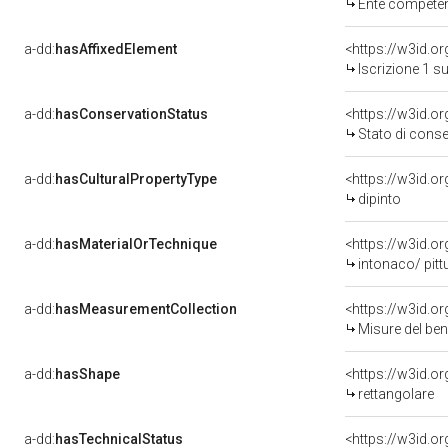
Ente competente per tutel
a-dd:
hasAffixedElement
<https://w3id.o
Iscrizione 1 s
a-dd:
hasConservationStatus
<https://w3id.o
Stato di cons
a-dd:
hasCulturalPropertyType
<https://w3id.
dipinto
a-dd:
hasMaterialOrTechnique
<https://w3id.o
intonaco/ pitt
a-dd:
hasMeasurementCollection
<https://w3id.
Misure del be
a-dd:
hasShape
<https://w3id.o
rettangolare
a-dd:
hasTechnicalStatus
<https://w3id.o