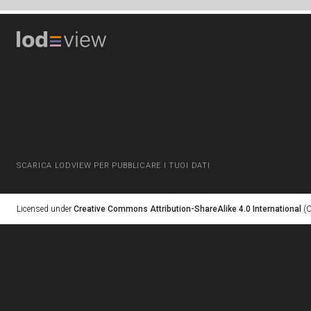
SCARICA LODVIEW PER PUBBLICARE I TUOI DATI
Licensed under
Creative Commons Attribution-ShareAlike 4.0 International
(C