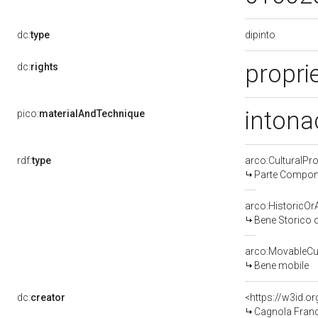
dipinto
dc:
type
proprie
dc:
rights
intona
pico:
materialAndTechnique
rdf:
type
arco:CulturalP
Parte Compone
arco:HistoricOrA
Bene Storico o
arco:MovableCul
Bene mobile
dc:
creator
<https://w3id.
Cagnola Franc