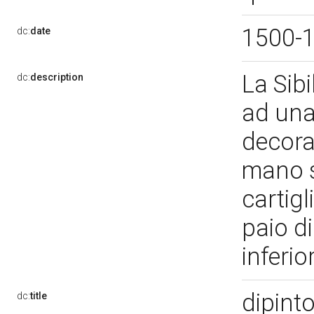
1500-
dc:
date
La Sib
dc:
description
ad una
decorat
mano s
cartig
paio di
inferio
dipint
dc:
title