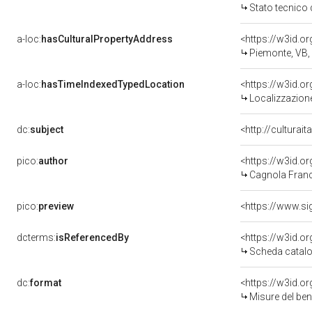
Stato tecnico
a-loc:
hasCulturalPropertyAddress
<https://w3id.
Piemonte, VB
a-loc:
hasTimeIndexedTypedLocation
<https://w3id.
Localizzazione
dc:
subject
<http://culturai
pico:
author
<https://w3id.
Cagnola Franc
pico:
preview
<https://www.si
dcterms:
isReferencedBy
<https://w3id.
Scheda catalo
dc:
format
<https://w3id.
Misure del be