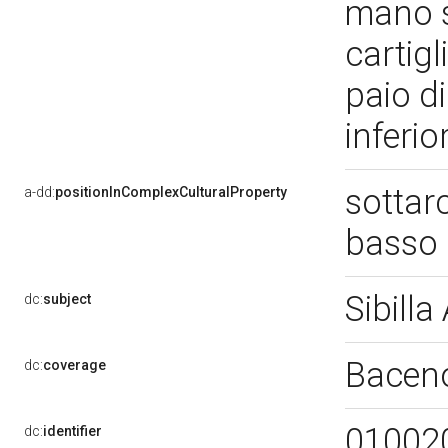
mano s
cartig
paio di
inferio
sottar
a-dd:
positionInComplexCulturalProperty
basso
Sibill
dc:
subject
Bacen
dc:
coverage
01002
dc:
identifier