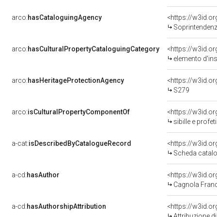
arco:
hasCataloguingAgency
<https://w3id.
Soprintendenza
arco:
hasCulturalPropertyCataloguingCategory
<https://w3id.o
elemento d'in
arco:
hasHeritageProtectionAgency
<https://w3id.
S279
arco:
isCulturalPropertyComponentOf
<https://w3id.o
sibille e prof
a-cat:
isDescribedByCatalogueRecord
<https://w3id.
Scheda catalo
a-cd:
hasAuthor
<https://w3id.
Cagnola Franc
a-cd:
hasAuthorshipAttribution
<https://w3id.o
Attribuzione d