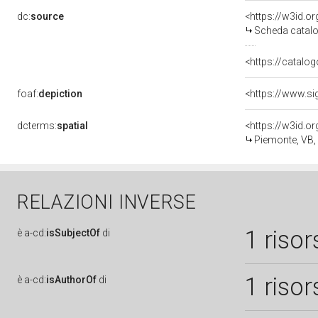
dc:
source
<https://w3id.
Scheda catalo
<https://catalog
foaf:
depiction
<https://www.si
dcterms:
spatial
<https://w3id.
Piemonte, VB
RELAZIONI INVERSE
1 risor
è
a-cd:
isSubjectOf
di
1 risor
è
a-cd:
isAuthorOf
di