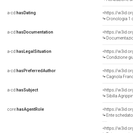
a-cd:
hasDating
<https://w3id.
Cronologia 1 
a-cd:
hasDocumentation
Documentazion
a-cd:
hasLegalSituation
Condizione giu
a-cd:
hasPreferredAuthor
<https://w3id.
Cagnola Franc
a-cd:
hasSubject
<https://w3id.
Sibilla Agrippi
core:
hasAgentRole
<https://w3id.
Ente schedatore d
<https://w3id.o