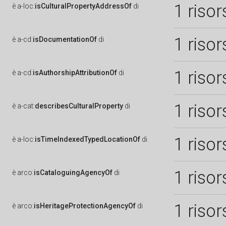
1 risor
è
a-loc:
isCulturalPropertyAddressOf
di
1 risor
è
a-cd:
isDocumentationOf
di
1 risor
è
a-cd:
isAuthorshipAttributionOf
di
1 risor
è
a-cat:
describesCulturalProperty
di
1 risor
è
a-loc:
isTimeIndexedTypedLocationOf
di
1 risor
è
arco:
isCataloguingAgencyOf
di
1 risor
è
arco:
isHeritageProtectionAgencyOf
di