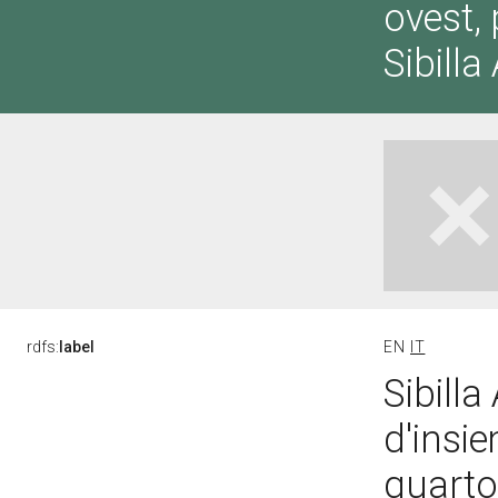
ovest,
Sibilla
rdfs:
label
EN
IT
Sibilla
d'insi
quarto