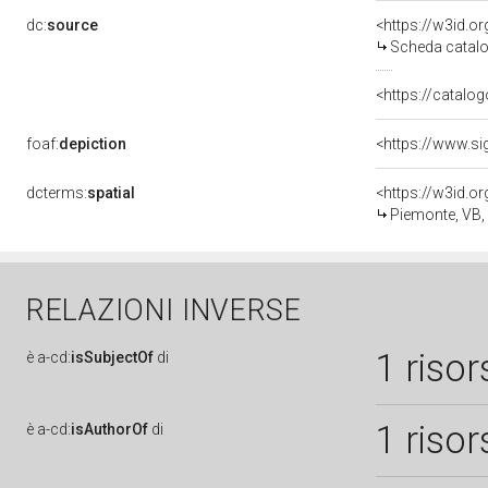
dc:
source
<https://w3id.
Scheda catalo
<https://catalog
foaf:
depiction
<https://www.si
dcterms:
spatial
<https://w3id.
Piemonte, VB
RELAZIONI INVERSE
1 risor
è
a-cd:
isSubjectOf
di
1 risor
è
a-cd:
isAuthorOf
di