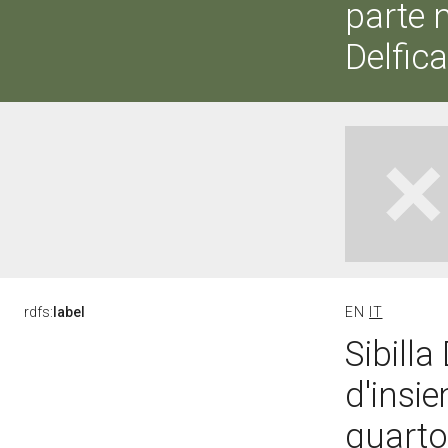
parte 
Delfica
rdfs:
label
EN
IT
Sibilla
d'insi
quarto