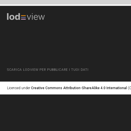
SCARICA LODVIEW PER PUBBLICARE I TUOI DATI
Licensed under
Creative Commons Attribution-ShareAlike 4.0 International
(C