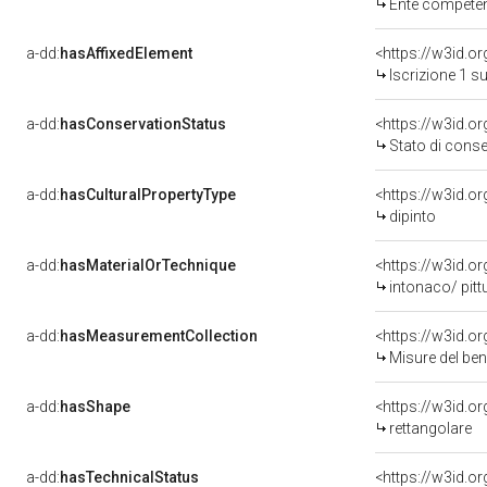
Ente competente per tutel
a-dd:
hasAffixedElement
<https://w3id.o
Iscrizione 1 s
a-dd:
hasConservationStatus
<https://w3id.o
Stato di cons
a-dd:
hasCulturalPropertyType
<https://w3id.
dipinto
a-dd:
hasMaterialOrTechnique
<https://w3id.o
intonaco/ pitt
a-dd:
hasMeasurementCollection
<https://w3id.
Misure del be
a-dd:
hasShape
<https://w3id.o
rettangolare
a-dd:
hasTechnicalStatus
<https://w3id.o