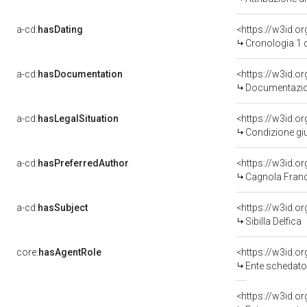
a-cd:
hasDating
<https://w3id.o
Cronologia 1 
a-cd:
hasDocumentation
Documentazion
a-cd:
hasLegalSituation
Condizione giu
a-cd:
hasPreferredAuthor
<https://w3id.
Cagnola Franc
a-cd:
hasSubject
<https://w3id.
Sibilla Delfica
core:
hasAgentRole
<https://w3id.
Ente schedatore d
<https://w3id.o