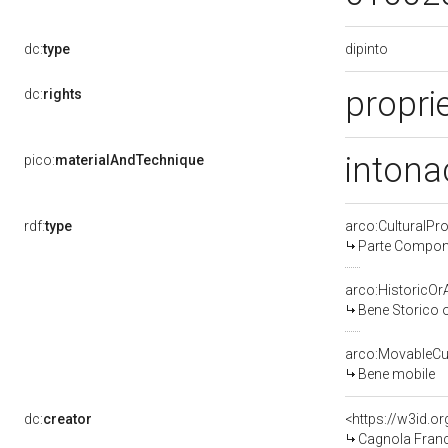
dipinto
dc:
type
proprie
dc:
rights
intona
pico:
materialAndTechnique
rdf:
type
arco:CulturalP
Parte Compone
arco:HistoricOrA
Bene Storico o
arco:MovableCul
Bene mobile
dc:
creator
<https://w3id.
Cagnola Franc