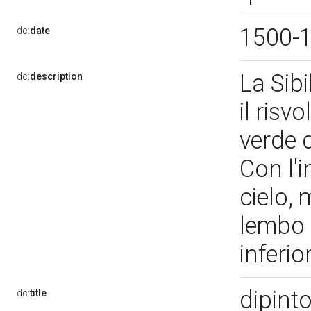
1500-
dc:
date
La Sib
dc:
description
il risv
verde 
Con l'i
cielo, 
lembo 
inferio
dipint
dc:
title