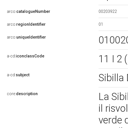
00203922
arco:
catalogueNumber
01
arco:
regionIdentifier
01002
arco:
uniqueIdentifier
11 I 2 
a-cd:
iconclassCode
Sibilla
a-cd:
subject
La Sib
core:
description
il risv
verde 