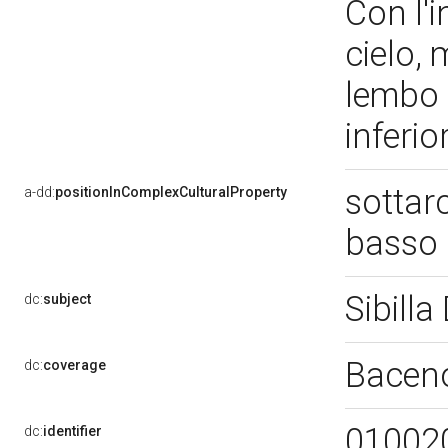
Con l'i
cielo, 
lembo 
inferio
sottarc
a-dd:
positionInComplexCulturalProperty
basso
Sibilla
dc:
subject
Bacen
dc:
coverage
01002
dc:
identifier