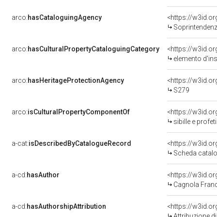
arco:
hasCataloguingAgency
<https://w3id.
Soprintendenza
arco:
hasCulturalPropertyCataloguingCategory
<https://w3id.o
elemento d'in
arco:
hasHeritageProtectionAgency
<https://w3id.
S279
arco:
isCulturalPropertyComponentOf
<https://w3id.o
sibille e prof
a-cat:
isDescribedByCatalogueRecord
<https://w3id.
Scheda catalo
a-cd:
hasAuthor
<https://w3id.
Cagnola Franc
a-cd:
hasAuthorshipAttribution
<https://w3id.o
Attribuzione d