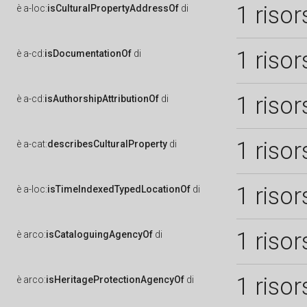
1 risor
è
a-loc:
isCulturalPropertyAddressOf
di
1 risor
è
a-cd:
isDocumentationOf
di
1 risor
è
a-cd:
isAuthorshipAttributionOf
di
1 risor
è
a-cat:
describesCulturalProperty
di
1 risor
è
a-loc:
isTimeIndexedTypedLocationOf
di
1 risor
è
arco:
isCataloguingAgencyOf
di
1 risor
è
arco:
isHeritageProtectionAgencyOf
di