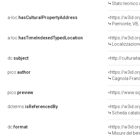
Stato tecnico
a-loc:
hasCulturalPropertyAddress
<https://w3id.
Piemonte, VB
a-loc:
hasTimeIndexedTypedLocation
<https://w3id.
Localizzazione
dc:
subject
<http://culturai
pico:
author
<https://w3id.
Cagnola Franc
pico:
preview
<https://www.si
dcterms:
isReferencedBy
<https://w3id.
Scheda catalo
dc:
format
<https://w3id.
Misure del be