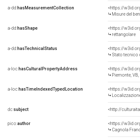
a-dd:
hasMeasurementCollection
<https://w3id.
Misure del be
a-dd:
hasShape
<https://w3id.o
rettangolare
a-dd:
hasTechnicalStatus
<https://w3id.o
Stato tecnico
a-loc:
hasCulturalPropertyAddress
<https://w3id.
Piemonte, VB
a-loc:
hasTimeIndexedTypedLocation
<https://w3id.
Localizzazione
dc:
subject
<http://culturai
pico:
author
<https://w3id.
Cagnola Franc