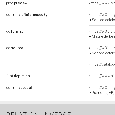
pico:
preview
<https://www.si
dcterms:
isReferencedBy
<https://w3id.
Scheda catalo
dc:
format
<https://w3id.
Misure del be
dc:
source
<https://w3id.
Scheda catalo
<https://catalog
foaf:
depiction
<https://www.si
dcterms:
spatial
<https://w3id.
Piemonte, VB