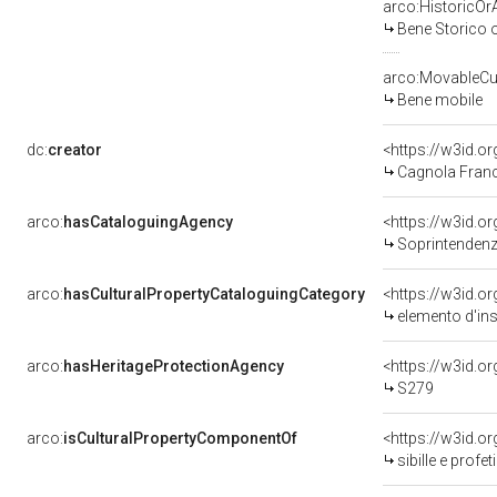
arco:HistoricOrA
Bene Storico o
arco:MovableCul
Bene mobile
dc:
creator
<https://w3id.
Cagnola Franc
arco:
hasCataloguingAgency
<https://w3id.
Soprintendenza
arco:
hasCulturalPropertyCataloguingCategory
<https://w3id.o
elemento d'in
arco:
hasHeritageProtectionAgency
<https://w3id.
S279
arco:
isCulturalPropertyComponentOf
<https://w3id.o
sibille e prof