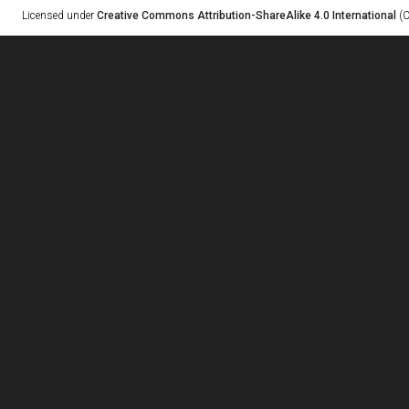
Licensed under
Creative Commons Attribution-ShareAlike 4.0 International
(C