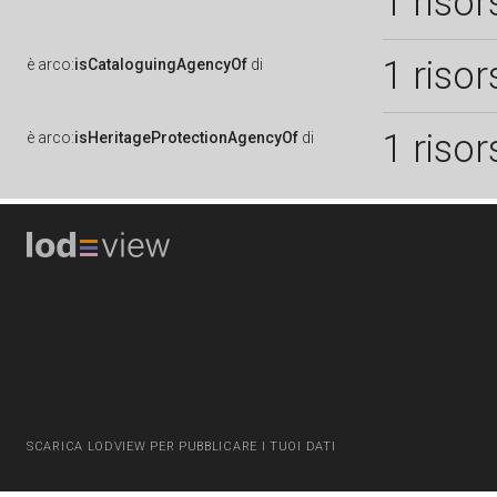
1 risor
1 risor
è
arco:
isCataloguingAgencyOf
di
1 risor
è
arco:
isHeritageProtectionAgencyOf
di
SCARICA LODVIEW PER PUBBLICARE I TUOI DATI