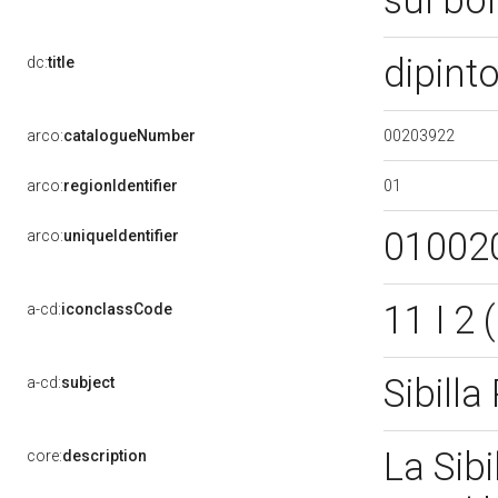
sul bo
dipint
dc:
title
00203922
arco:
catalogueNumber
01
arco:
regionIdentifier
01002
arco:
uniqueIdentifier
11 I 2
a-cd:
iconclassCode
Sibilla
a-cd:
subject
La Sibi
core:
description