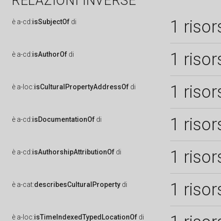
RELAZIONI INVERSE
1 risor
è
a-cd:
isSubjectOf
di
1 risor
è
a-cd:
isAuthorOf
di
1 risor
è
a-loc:
isCulturalPropertyAddressOf
di
1 risor
è
a-cd:
isDocumentationOf
di
1 risor
è
a-cd:
isAuthorshipAttributionOf
di
1 risor
è
a-cat:
describesCulturalProperty
di
è
a-loc:
isTimeIndexedTypedLocationOf
di