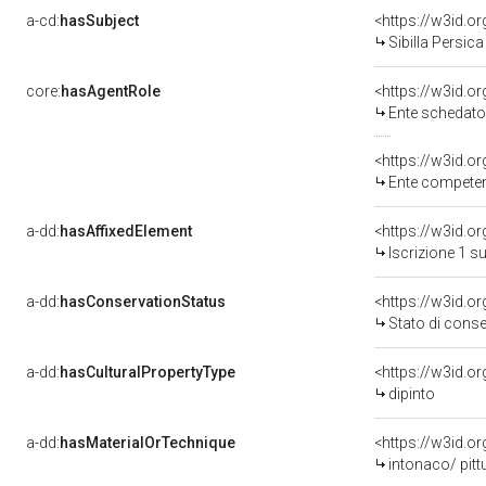
a-cd:
hasSubject
<https://w3id.
Sibilla Persica
core:
hasAgentRole
<https://w3id.
Ente schedatore d
<https://w3id.o
Ente competente per tutel
a-dd:
hasAffixedElement
<https://w3id.o
Iscrizione 1 s
a-dd:
hasConservationStatus
<https://w3id.o
Stato di cons
a-dd:
hasCulturalPropertyType
<https://w3id.
dipinto
a-dd:
hasMaterialOrTechnique
<https://w3id.o
intonaco/ pitt