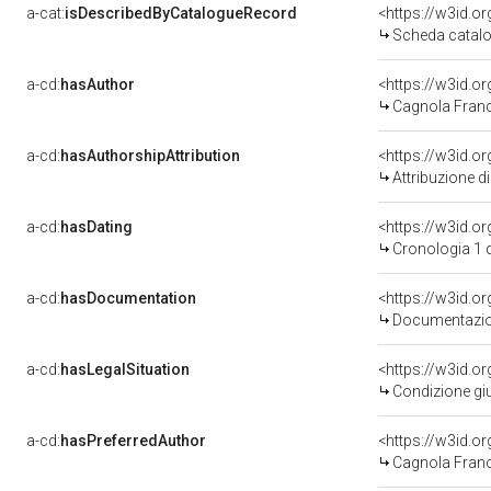
a-cat:
isDescribedByCatalogueRecord
<https://w3id.
Scheda catalo
a-cd:
hasAuthor
<https://w3id.
Cagnola Franc
a-cd:
hasAuthorshipAttribution
<https://w3id.o
Attribuzione d
a-cd:
hasDating
<https://w3id.o
Cronologia 1 
a-cd:
hasDocumentation
Documentazion
a-cd:
hasLegalSituation
Condizione giu
a-cd:
hasPreferredAuthor
<https://w3id.
Cagnola Franc