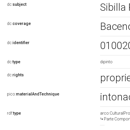
Sibilla
dc:
subject
Bacen
dc:
coverage
01002
dc:
identifier
dipinto
dc:
type
proprie
dc:
rights
intona
pico:
materialAndTechnique
rdf:
type
arco:CulturalP
Parte Compone