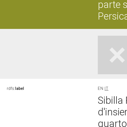
parte 
Persic
rdfs:
label
EN
IT
Sibilla
d'insi
quarto