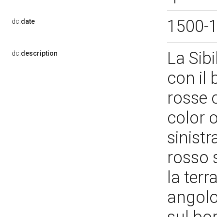
1500-
dc:
date
La Sibi
dc:
description
con il 
rosse 
color 
sinistr
rosso 
la terr
angolo