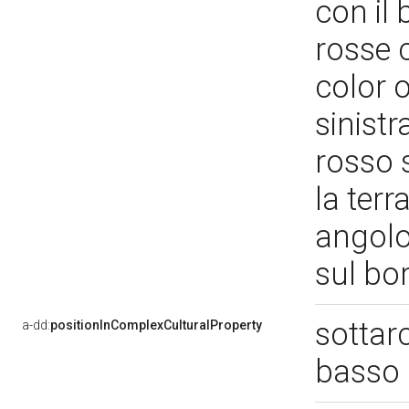
con il 
rosse 
color 
sinistr
rosso 
la terr
angolo
sul bo
sottar
a-dd:
positionInComplexCulturalProperty
basso