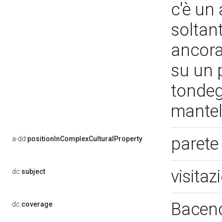
c'è un 
soltant
ancora
su un 
tondegg
mantel
parete
a-dd:
positionInComplexCulturalProperty
visita
dc:
subject
Bacen
dc:
coverage