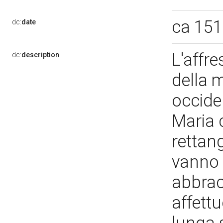
ca 15
dc:
date
L'affr
dc:
description
della m
occiden
Maria c
rettan
vanno 
abbracc
affett