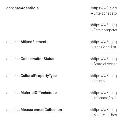
core:
hasAgentRole
<https://w3id.
Ente schedatore d
<https://w3id.o
Ente competente per tutel
a-dd:
hasAffixedElement
<https://w3id.o
Iscrizione 1 s
a-dd:
hasConservationStatus
<https://w3id.o
Stato di cons
a-dd:
hasCulturalPropertyType
<https://w3id.
dipinto
a-dd:
hasMaterialOrTechnique
<https://w3id.o
intonaco/ pitt
a-dd:
hasMeasurementCollection
<https://w3id.
Misure del be