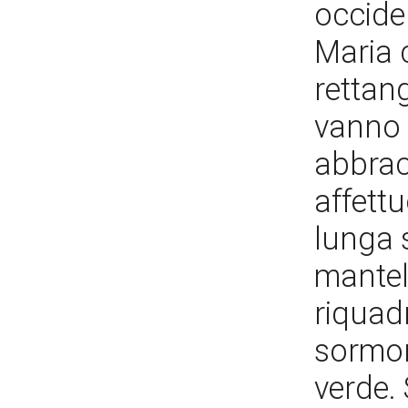
occiden
Maria c
rettan
vanno 
abbracc
affett
lunga 
mantel
riquadr
sormon
verde. 