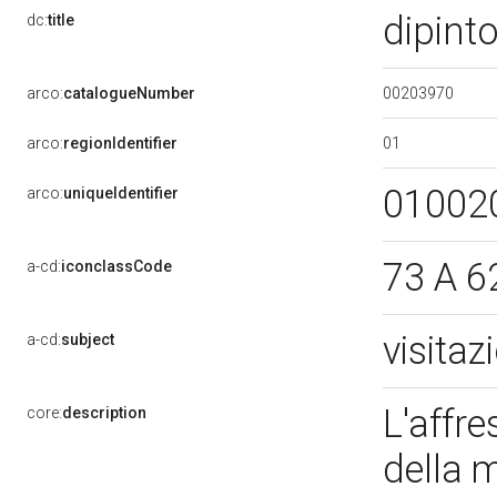
dipint
dc:
title
00203970
arco:
catalogueNumber
01
arco:
regionIdentifier
01002
arco:
uniqueIdentifier
73 A 6
a-cd:
iconclassCode
visita
a-cd:
subject
L'affr
core:
description
della m