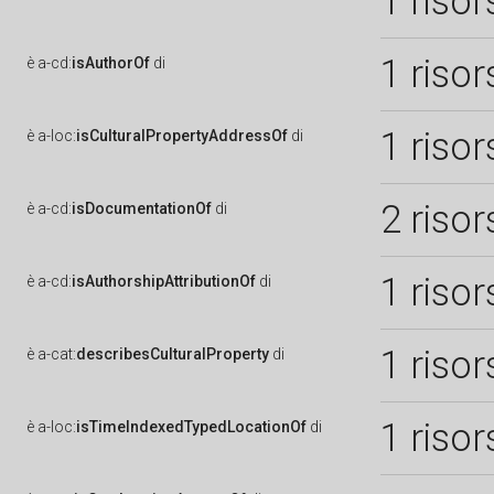
1 risor
1 risor
è
a-cd:
isAuthorOf
di
1 risor
è
a-loc:
isCulturalPropertyAddressOf
di
2 risor
è
a-cd:
isDocumentationOf
di
1 risor
è
a-cd:
isAuthorshipAttributionOf
di
1 risor
è
a-cat:
describesCulturalProperty
di
1 risor
è
a-loc:
isTimeIndexedTypedLocationOf
di