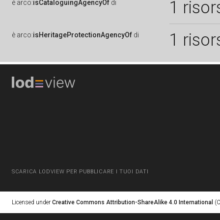
1 risor
è
arco:
isCataloguingAgencyOf
di
1 risor
è
arco:
isHeritageProtectionAgencyOf
di
SCARICA LODVIEW PER PUBBLICARE I TUOI DATI
Licensed under
Creative Commons Attribution-ShareAlike 4.0 International
(C