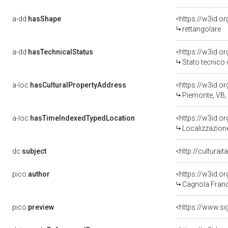
a-dd:
hasShape
<https://w3id.o
rettangolare
a-dd:
hasTechnicalStatus
<https://w3id.o
Stato tecnico
a-loc:
hasCulturalPropertyAddress
<https://w3id.
Piemonte, VB
a-loc:
hasTimeIndexedTypedLocation
<https://w3id.
Localizzazione
dc:
subject
<http://culturai
pico:
author
<https://w3id.
Cagnola Franc
pico:
preview
<https://www.si