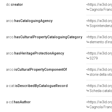
dc:
creator
<https://w3id.
Cagnola Franc
arco:
hasCataloguingAgency
<https://w3id.
Soprintendenza
arco:
hasCulturalPropertyCataloguingCategory
<https://w3id.o
elemento d'in
arco:
hasHeritageProtectionAgency
<https://w3id.
S279
arco:
isCulturalPropertyComponentOf
<https://w3id.o
storie della vita
a-cat:
isDescribedByCatalogueRecord
<https://w3id.
Scheda catalo
a-cd:
hasAuthor
<https://w3id.
Cagnola Franc