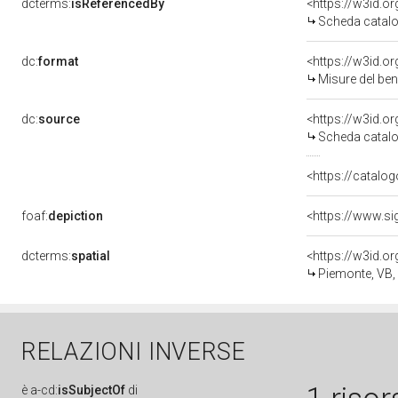
dcterms:
isReferencedBy
<https://w3id.
Scheda catalo
dc:
format
<https://w3id.
Misure del be
dc:
source
<https://w3id.
Scheda catalo
<https://catalog
foaf:
depiction
<https://www.si
dcterms:
spatial
<https://w3id.
Piemonte, VB
RELAZIONI INVERSE
è
a-cd:
isSubjectOf
di