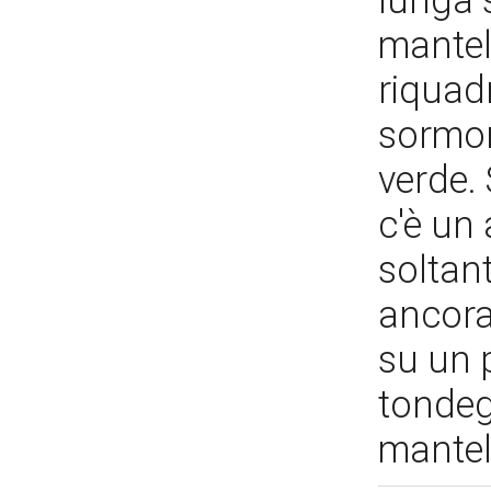
lunga 
mantel
riquadr
sormon
verde. 
c'è un 
soltant
ancora
su un 
tondegg
mantel