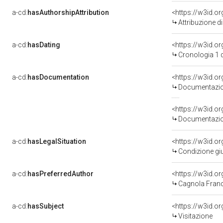
a-cd:
hasAuthorshipAttribution
<https://w3id.o
Attribuzione d
a-cd:
hasDating
<https://w3id.o
Cronologia 1 
a-cd:
hasDocumentation
Documentazion
Documentazion
a-cd:
hasLegalSituation
Condizione giu
a-cd:
hasPreferredAuthor
<https://w3id.
Cagnola Franc
a-cd:
hasSubject
<https://w3id.
Visitazione