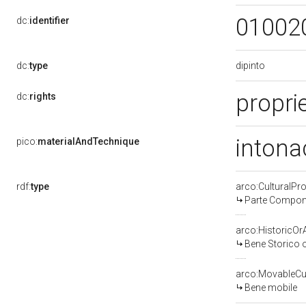
01002
dc:
identifier
dipinto
dc:
type
proprie
dc:
rights
intona
pico:
materialAndTechnique
rdf:
type
arco:CulturalP
Parte Compone
arco:HistoricOrA
Bene Storico o
arco:MovableCul
Bene mobile