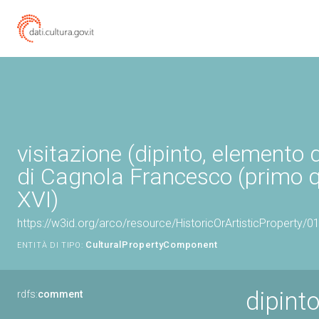
visitazione (dipinto, elemento 
di Cagnola Francesco (primo q
XVI)
https://w3id.org/arco/resource/HistoricOrArtisticProperty/
CulturalPropertyComponent
ENTITÀ DI TIPO:
dipint
rdfs:
comment