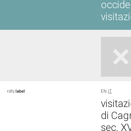
occiden
visitaz
rdfs:
label
EN
IT
visitaz
di Cag
sec. X