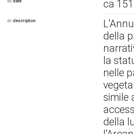
ca 15
dc:
date
L'Annu
dc:
description
della p
narrati
la sta
nelle p
vegetal
simile 
accesso
della l