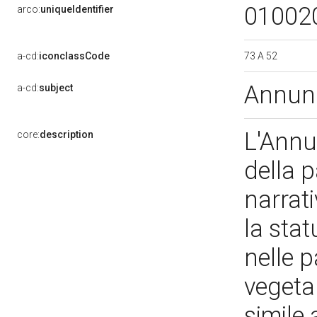
01002
arco:
uniqueIdentifier
73 A 52
a-cd:
iconclassCode
Annun
a-cd:
subject
L'Annu
core:
description
della p
narrati
la sta
nelle p
vegetal
simile 