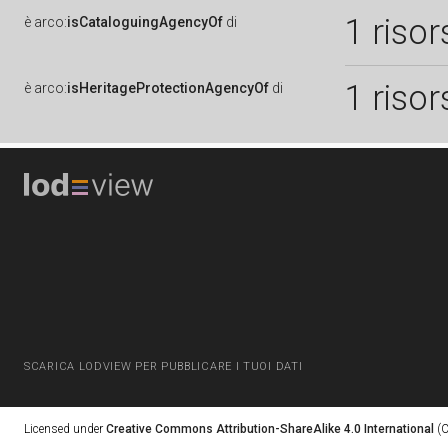
1 risor
è
arco:
isCataloguingAgencyOf
di
1 risor
è
arco:
isHeritageProtectionAgencyOf
di
SCARICA LODVIEW PER PUBBLICARE I TUOI DATI
Licensed under
Creative Commons Attribution-ShareAlike 4.0 International
(C