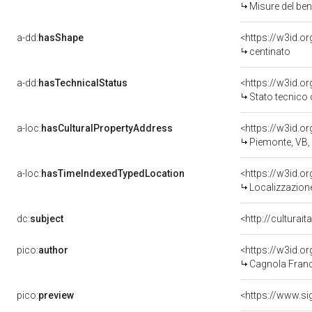
Misure del be
a-dd:
hasShape
<https://w3id.o
centinato
a-dd:
hasTechnicalStatus
<https://w3id.o
Stato tecnico
a-loc:
hasCulturalPropertyAddress
<https://w3id.
Piemonte, VB
a-loc:
hasTimeIndexedTypedLocation
<https://w3id.
Localizzazione
dc:
subject
<http://culturai
pico:
author
<https://w3id.
Cagnola Franc
pico:
preview
<https://www.si