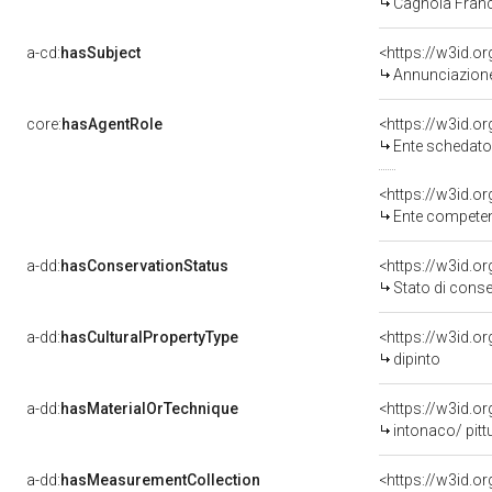
Cagnola Franc
a-cd:
hasSubject
<https://w3id.
Annunciazion
core:
hasAgentRole
<https://w3id.
Ente schedatore d
<https://w3id.o
Ente competente per tutel
a-dd:
hasConservationStatus
<https://w3id.o
Stato di cons
a-dd:
hasCulturalPropertyType
<https://w3id.
dipinto
a-dd:
hasMaterialOrTechnique
<https://w3id.o
intonaco/ pitt
a-dd:
hasMeasurementCollection
<https://w3id.