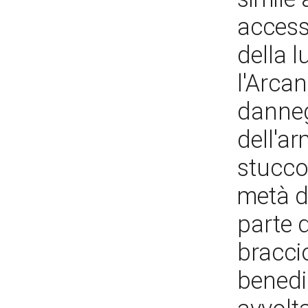
accesso
della l
l'Arcan
danneg
dell'a
stucco.
metà d
parte d
braccio
benedi