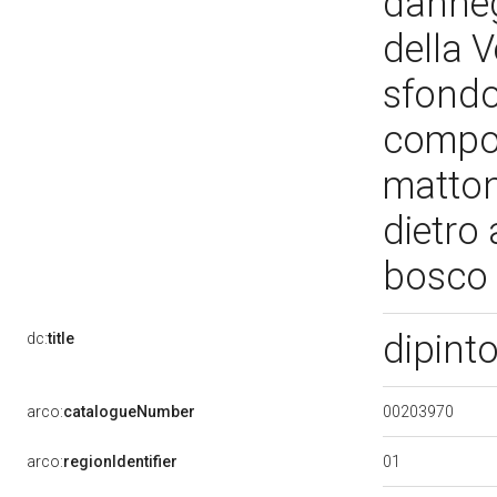
dannegg
della V
sfondo
compos
matton
dietro
bosco
dipint
dc:
title
00203970
arco:
catalogueNumber
01
arco:
regionIdentifier