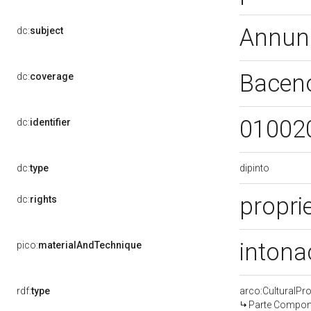
Annun
dc:
subject
Bacen
dc:
coverage
01002
dc:
identifier
dipinto
dc:
type
proprie
dc:
rights
intona
pico:
materialAndTechnique
rdf:
type
arco:CulturalP
Parte Compone