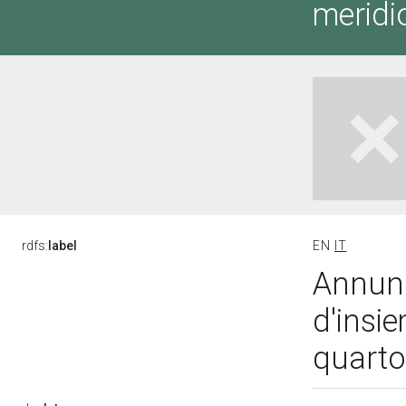
meridi
rdfs:
label
EN
IT
Annunc
d'insi
quarto