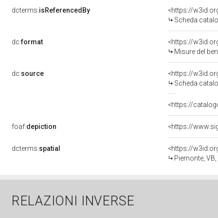
dcterms:
isReferencedBy
<https://w3id.
Scheda catalo
dc:
format
<https://w3id.
Misure del be
dc:
source
<https://w3id.
Scheda catalo
<https://catalog
foaf:
depiction
<https://www.si
dcterms:
spatial
<https://w3id.
Piemonte, VB
RELAZIONI INVERSE