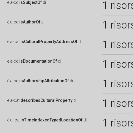
1 risor
è
a-cd:
isSubjectOf
di
1 risor
è
a-cd:
isAuthorOf
di
1 risor
è
a-loc:
isCulturalPropertyAddressOf
di
1 risor
è
a-cd:
isDocumentationOf
di
1 risor
è
a-cd:
isAuthorshipAttributionOf
di
1 risor
è
a-cat:
describesCulturalProperty
di
1 risor
è
a-loc:
isTimeIndexedTypedLocationOf
di