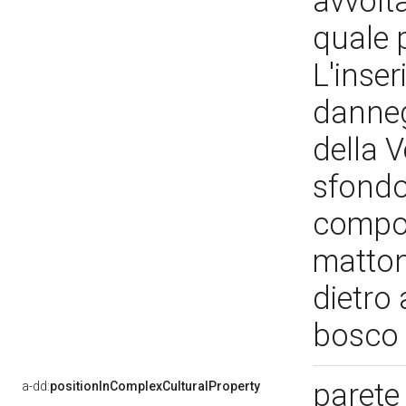
avvolta
quale 
L'inse
dannegg
della V
sfondo
compos
matton
dietro
bosco
parete 
a-dd:
positionInComplexCulturalProperty