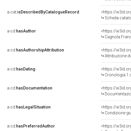
a-cat:
isDescribedByCatalogueRecord
<https://w3id.
Scheda catalo
a-cd:
hasAuthor
<https://w3id.
Cagnola Franc
a-cd:
hasAuthorshipAttribution
<https://w3id.o
Attribuzione d
a-cd:
hasDating
<https://w3id.o
Cronologia 1 
a-cd:
hasDocumentation
Documentazion
a-cd:
hasLegalSituation
Condizione giu
a-cd:
hasPreferredAuthor
<https://w3id.