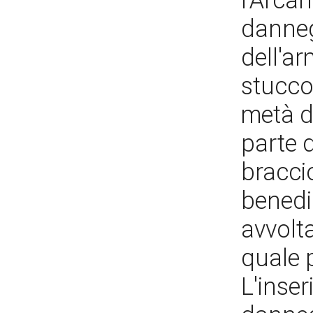
l'Arcan
danneg
dell'a
stucco.
metà d
parte d
braccio
benedi
avvolta
quale 
L'inse