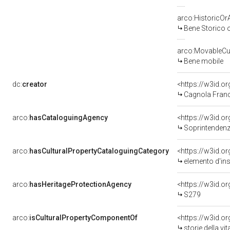
arco:HistoricOrA
Bene Storico o
arco:MovableCul
Bene mobile
dc:
creator
<https://w3id.
Cagnola Franc
arco:
hasCataloguingAgency
<https://w3id.
Soprintendenza
arco:
hasCulturalPropertyCataloguingCategory
<https://w3id.o
elemento d'in
arco:
hasHeritageProtectionAgency
<https://w3id.
S279
arco:
isCulturalPropertyComponentOf
<https://w3id.o
storie della vita