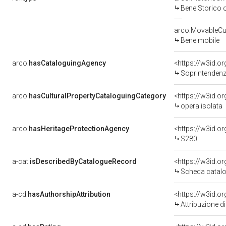
Bene Storico o
arco:MovableCul
Bene mobile
arco:
hasCataloguingAgency
<https://w3id.
Soprintendenza
arco:
hasCulturalPropertyCataloguingCategory
<https://w3id.o
opera isolata
arco:
hasHeritageProtectionAgency
<https://w3id.
S280
a-cat:
isDescribedByCatalogueRecord
<https://w3id.
Scheda catalo
a-cd:
hasAuthorshipAttribution
Attribuzione d