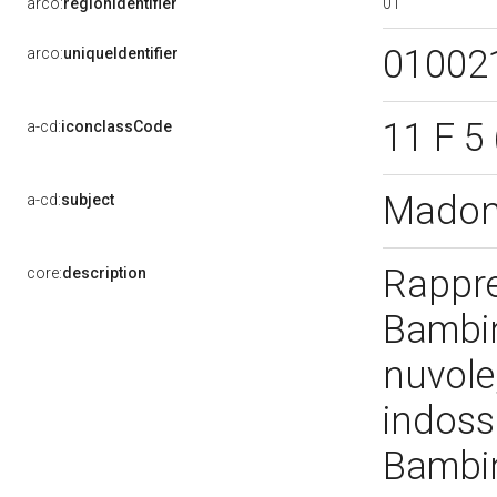
01
arco:
regionIdentifier
01002
arco:
uniqueIdentifier
11 F 5
a-cd:
iconclassCode
Madon
a-cd:
subject
Rappr
core:
description
Bambin
nuvole,
indossa
Bambin