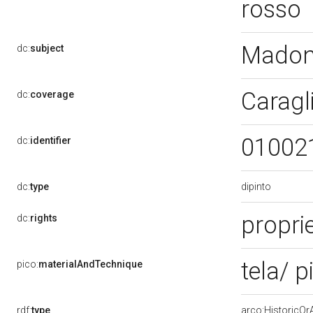
rosso
Madon
dc:
subject
Caragl
dc:
coverage
01002
dc:
identifier
dipinto
dc:
type
proprie
dc:
rights
tela/ p
pico:
materialAndTechnique
rdf:
type
arco:HistoricOrA