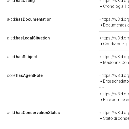
a-cd:
hasDating
<https://w3id.
Cronologia 1 
a-cd:
hasDocumentation
Documentazion
a-cd:
hasLegalSituation
Condizione giu
a-cd:
hasSubject
<https://w3id.
Madonna Con 
core:
hasAgentRole
<https://w3id.
Ente schedatore d
<https://w3id.o
Ente competente per t
a-dd:
hasConservationStatus
<https://w3id.o
Stato di cons