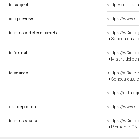
dc:
subject
<http://culturai
pico:
preview
<https://www.si
dcterms:
isReferencedBy
<https://w3id.
Scheda catalo
dc:
format
<https://w3id.
Misure del be
dc:
source
<https://w3id.
Scheda catalo
<https://catalog
foaf:
depiction
<https://www.si
dcterms:
spatial
<https://w3id.
Piemonte, CN,