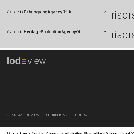
1 risor
è
arco:
isCataloguingAgencyOf
di
1 risor
è
arco:
isHeritageProtectionAgencyOf
di
SCARICA LODVIEW PER PUBBLICARE I TUOI DATI
Licensed under
Creative Commons Attribution-ShareAlike 4.0 International
(C