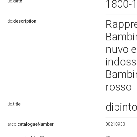
1800-
dc:
date
Rappr
dc:
description
Bambin
nuvole,
indossa
Bambin
rosso
dipint
dc:
title
00210933
arco:
catalogueNumber