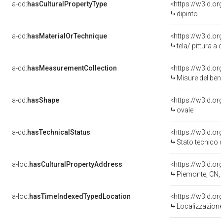
a-dd:
hasCulturalPropertyType
<https://w3id.
dipinto
a-dd:
hasMaterialOrTechnique
<https://w3id.or
tela/ pittura a 
a-dd:
hasMeasurementCollection
<https://w3id.
Misure del be
a-dd:
hasShape
<https://w3id.o
ovale
a-dd:
hasTechnicalStatus
<https://w3id.o
Stato tecnico
a-loc:
hasCulturalPropertyAddress
<https://w3id.
Piemonte, CN,
a-loc:
hasTimeIndexedTypedLocation
<https://w3id.
Localizzazione