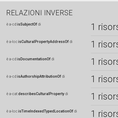
RELAZIONI INVERSE
1 risor
è
a-cd:
isSubjectOf
di
1 risor
è
a-loc:
isCulturalPropertyAddressOf
di
1 risor
è
a-cd:
isDocumentationOf
di
1 risor
è
a-cd:
isAuthorshipAttributionOf
di
1 risor
è
a-cat:
describesCulturalProperty
di
1 risor
è
a-loc:
isTimeIndexedTypedLocationOf
di