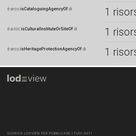
1 risor
è
arco:
isCataloguingAgencyOf
di
1 risor
è
a-loc:
isCulturalInstituteOrSiteOf
di
1 risor
è
arco:
isHeritageProtectionAgencyOf
di
SCARICA LODVIEW PER PUBBLICARE I TUOI DATI