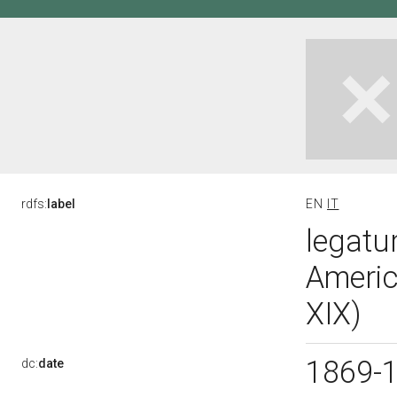
rdfs:
label
EN
IT
legatur
Americ
XIX)
1869-
dc:
date