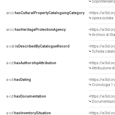
Soprintendenza
arco:
hasCulturalPropertyCataloguingCategory
<https://w3id.o
opera isolata
arco:
hasHeritageProtectionAgency
<https://w3id.
Archivio di Sta
a-cat:
isDescribedByCatalogueRecord
<https://w3id.
Scheda catalo
a-cd:
hasAuthorshipAttribution
Attribuzione d
a-cd:
hasDating
<https://w3id.
Cronologia 1 
a-cd:
hasDocumentation
Documentazion
a-cd:
hasInventorySituation
<https://w3id.o