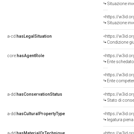
Situazione inv
<https://w3id.o
Situazione inv
a-cd:
hasLegalSituation
<https://w3id.o
Condizione giu
core:
hasAgentRole
<https://w3id.
Ente schedato
<https://w3id.o
Ente competent
a-dd:
hasConservationStatus
<https://w3id.o
Stato di cons
a-dd:
hasCulturalPropertyType
<https://w3id.
legatura piena
a-dd:
hasMaterialOrTechnique
<https://w3id.o