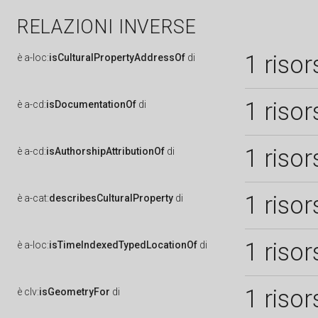
RELAZIONI INVERSE
1 risor
è
a-loc:
isCulturalPropertyAddressOf
di
1 risor
è
a-cd:
isDocumentationOf
di
1 risor
è
a-cd:
isAuthorshipAttributionOf
di
1 risor
è
a-cat:
describesCulturalProperty
di
1 risor
è
a-loc:
isTimeIndexedTypedLocationOf
di
1 risor
è
clv:
isGeometryFor
di