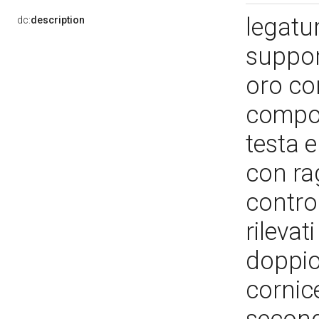
legatur
dc:
description
support
oro con
compos
testa e
con rag
contro
rilevat
doppio 
cornice