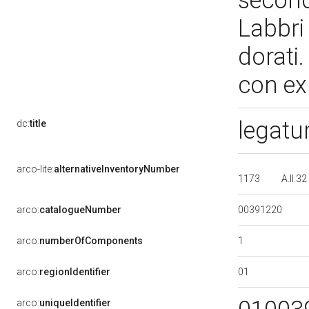
seconda
Labbri 
dorati.
con ex 
legatu
dc:
title
arco-lite:
alternativeInventoryNumber
1173
A.II.32
00391220
arco:
catalogueNumber
1
arco:
numberOfComponents
01
arco:
regionIdentifier
arco:
uniqueIdentifier