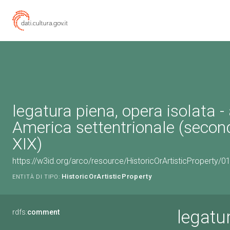
legatura piena, opera isolata 
America settentrionale (seco
XIX)
https://w3id.org/arco/resource/HistoricOrArtisticProperty/
HistoricOrArtisticProperty
ENTITÀ DI TIPO:
legatu
rdfs:
comment