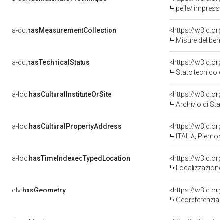
pelle/ impress
a-dd:
hasMeasurementCollection
<https://w3id.
Misure del be
a-dd:
hasTechnicalStatus
<https://w3id.o
Stato tecnico
a-loc:
hasCulturalInstituteOrSite
<https://w3id.o
Archivio di Sta
a-loc:
hasCulturalPropertyAddress
<https://w3id.
ITALIA, Piemon
a-loc:
hasTimeIndexedTypedLocation
<https://w3id.
Localizzazione
clv:
hasGeometry
<https://w3id.
Georeferenzia