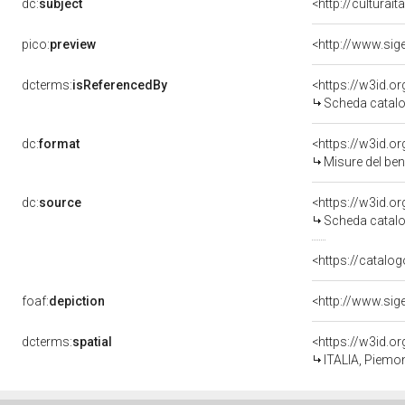
dc:
subject
<http://culturai
pico:
preview
dcterms:
isReferencedBy
<https://w3id.
Scheda catalo
dc:
format
<https://w3id.
Misure del be
dc:
source
<https://w3id.
Scheda catalo
<https://catalog
foaf:
depiction
dcterms:
spatial
<https://w3id.
ITALIA, Piemon