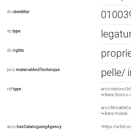
01003
dc:
identifier
legatu
dc:
type
propri
dc:
rights
pelle/
pico:
materialAndTechnique
rdf:
type
arco:HistoricOrA
Bene Storico o
arco:MovableCul
Bene mobile
arco:
hasCataloguingAgency
<https://w3id.