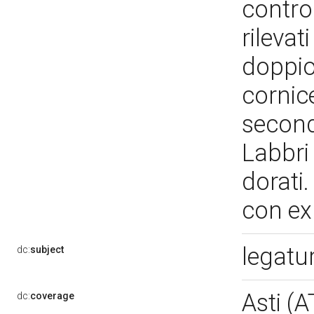
contro
rilevat
doppio 
cornice
seconda
Labbri 
dorati.
con ex 
legatu
dc:
subject
Asti (
dc:
coverage