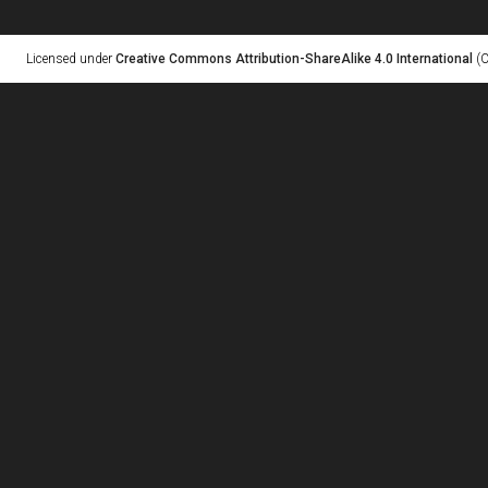
Licensed under
Creative Commons Attribution-ShareAlike 4.0 International
(C