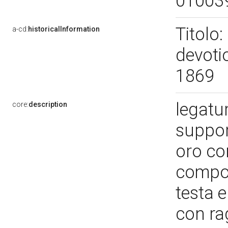
01003
Titolo
a-cd:
historicalInformation
devoti
1869
legatur
core:
description
support
oro con
compos
testa e
con rag