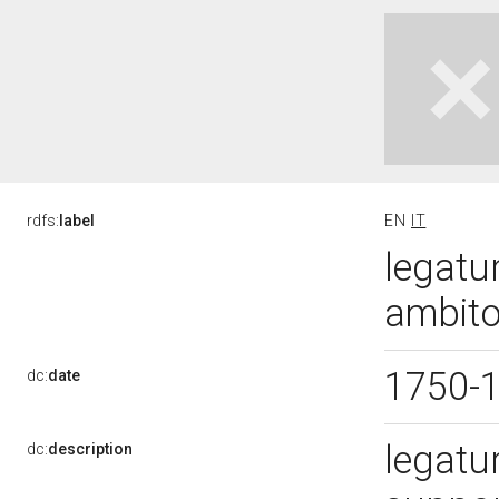
rdfs:
label
EN
IT
legatur
ambito
1750-
dc:
date
legatu
dc:
description