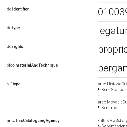
01003
dc:
identifier
legatu
dc:
type
propri
dc:
rights
pergam
pico:
materialAndTechnique
rdf:
type
arco:HistoricOrA
Bene Storico o
arco:MovableCul
Bene mobile
arco:
hasCataloguingAgency
<https://w3id.
Soprintendenza