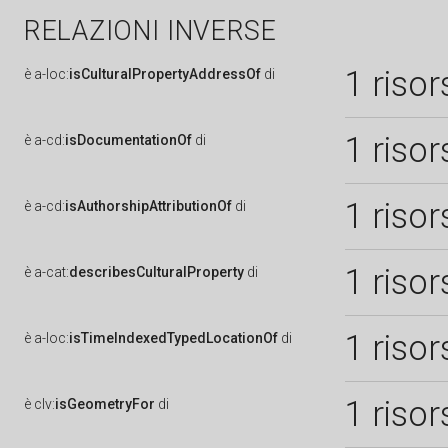
RELAZIONI INVERSE
1 risor
è
a-loc:
isCulturalPropertyAddressOf
di
1 risor
è
a-cd:
isDocumentationOf
di
1 risor
è
a-cd:
isAuthorshipAttributionOf
di
1 risor
è
a-cat:
describesCulturalProperty
di
1 risor
è
a-loc:
isTimeIndexedTypedLocationOf
di
1 risor
è
clv:
isGeometryFor
di