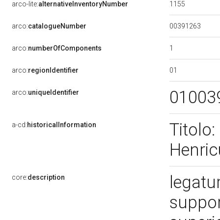
1155
arco-lite:
alternativeInventoryNumber
00391263
arco:
catalogueNumber
1
arco:
numberOfComponents
01
arco:
regionIdentifier
01003
arco:
uniqueIdentifier
Titolo:
a-cd:
historicalInformation
Henric
legatu
core:
description
suppor