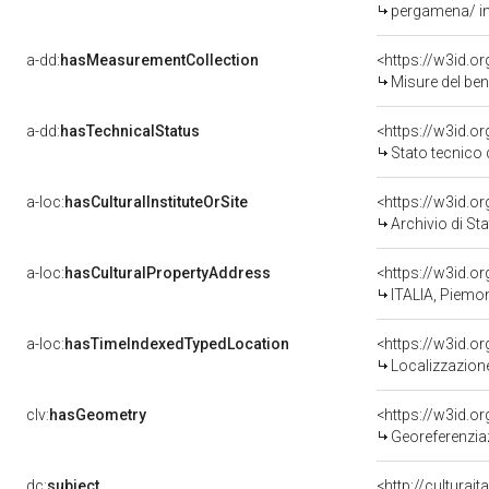
pergamena/ im
a-dd:
hasMeasurementCollection
<https://w3id.
Misure del be
a-dd:
hasTechnicalStatus
<https://w3id.o
Stato tecnico
a-loc:
hasCulturalInstituteOrSite
<https://w3id.o
Archivio di Sta
a-loc:
hasCulturalPropertyAddress
<https://w3id.
ITALIA, Piemon
a-loc:
hasTimeIndexedTypedLocation
<https://w3id.
Localizzazione
clv:
hasGeometry
<https://w3id.
Georeferenzia
dc:
subject
<http://culturai