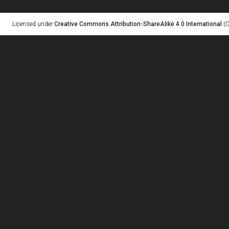
Licensed under
Creative Commons Attribution-ShareAlike 4.0 International
(C