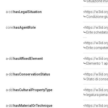
Situazione inv
a-cd:
hasLegalSituation
<https://w3id.o
Condizione giu
core:
hasAgentRole
<https://w3id.
Ente schedato
<https://w3id.o
Ente competent
a-dd:
hasAffixedElement
<https://w3id.o
Elemento 1 ap
a-dd:
hasConservationStatus
<https://w3id.o
Stato di cons
a-dd:
hasCulturalPropertyType
<https://w3id.
legatura piena 
a-dd:
hasMaterialOrTechnique
<https://w3id.o