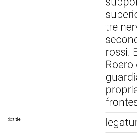
suppor
superi
tre ner
second
rossi. 
Roero 
guardia
proprie
fronte
legatur
dc:
title