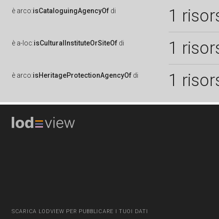
1 risor
è
arco:
isCataloguingAgencyOf
di
1 risor
è
a-loc:
isCulturalInstituteOrSiteOf
di
1 risor
è
arco:
isHeritageProtectionAgencyOf
di
SCARICA LODVIEW PER PUBBLICARE I TUOI DATI