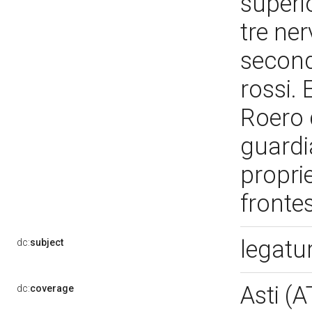
superi
tre ner
second
rossi. 
Roero 
guardia
proprie
fronte
legatu
dc:
subject
Asti (
dc:
coverage