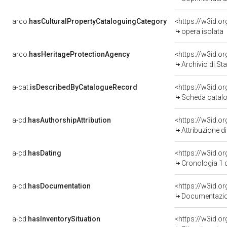
arco:
hasCulturalPropertyCataloguingCategory
<https://w3id.o
opera isolata
arco:
hasHeritageProtectionAgency
<https://w3id.
Archivio di Sta
a-cat:
isDescribedByCatalogueRecord
<https://w3id.
Scheda catalo
a-cd:
hasAuthorshipAttribution
Attribuzione d
a-cd:
hasDating
<https://w3id.
Cronologia 1 
a-cd:
hasDocumentation
Documentazion
a-cd:
hasInventorySituation
<https://w3id.o