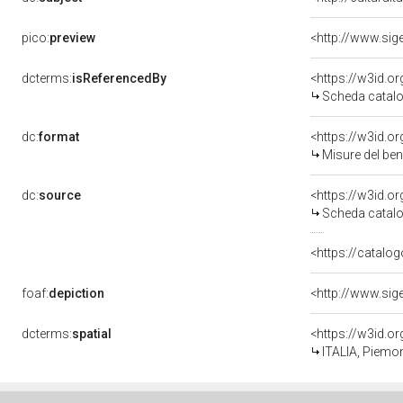
pico:
preview
dcterms:
isReferencedBy
<https://w3id.
Scheda catalo
dc:
format
<https://w3id.
Misure del be
dc:
source
<https://w3id.
Scheda catalo
<https://catalog
foaf:
depiction
dcterms:
spatial
<https://w3id.
ITALIA, Piemon