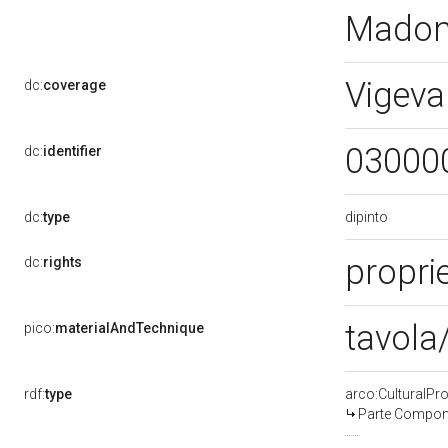
Madon
Vigeva
dc:
coverage
03000
dc:
identifier
dipinto
dc:
type
proprie
dc:
rights
tavola/
pico:
materialAndTechnique
rdf:
type
arco:CulturalP
Parte Compone