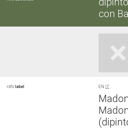
dipint
con Ba
rdfs:
label
EN
IT
Madonn
Madon
(dipin