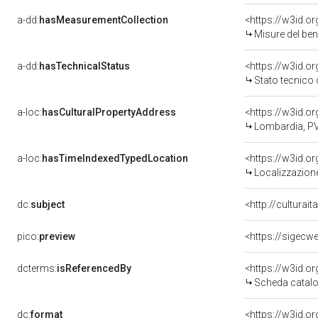
a-dd:
hasMeasurementCollection
<https://w3id.
Misure del be
a-dd:
hasTechnicalStatus
<https://w3id.o
Stato tecnico
a-loc:
hasCulturalPropertyAddress
<https://w3id.
Lombardia, PV
a-loc:
hasTimeIndexedTypedLocation
<https://w3id.
Localizzazione
dc:
subject
<http://culturai
pico:
preview
<https://sigecw
dcterms:
isReferencedBy
<https://w3id.
Scheda catalo
dc:
format
<https://w3id.