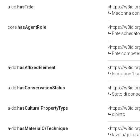
a-cd:
hasTitle
<https://w3id.
Madonna con 
core:
hasAgentRole
<https://w3id.
Ente schedatore del bene 03
<https://w3id.o
Ente competente per t
a-dd:
hasAffixedElement
<https://w3id.o
Iscrizione 1 s
a-dd:
hasConservationStatus
<https://w3id.o
Stato di cons
a-dd:
hasCulturalPropertyType
<https://w3id.
dipinto
a-dd:
hasMaterialOrTechnique
<https://w3id.or
tavola/ pittura