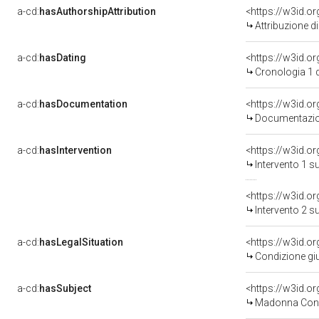
a-cd:
hasAuthorshipAttribution
Attribuzione d
a-cd:
hasDating
<https://w3id.o
Cronologia 1 
a-cd:
hasDocumentation
Documentazion
a-cd:
hasIntervention
<https://w3id.o
Intervento 1 s
<https://w3id.o
Intervento 2 s
a-cd:
hasLegalSituation
Condizione giu
a-cd:
hasSubject
<https://w3id.
Madonna Con 