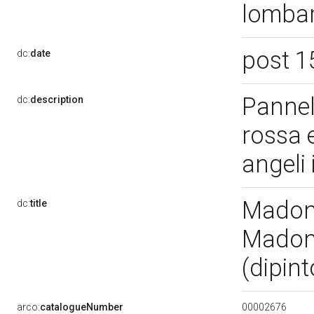
lombar
post 1
dc:
date
Pannell
dc:
description
rossa 
angeli 
Madonn
dc:
title
Madon
(dipin
00002676
arco:
catalogueNumber