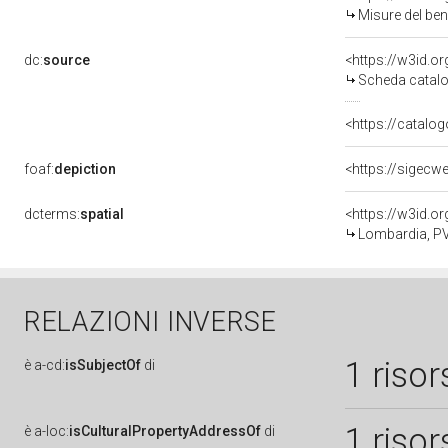
Misure del be
dc:
source
<https://w3id.
Scheda catalo
<https://catalog
foaf:
depiction
<https://sigecw
dcterms:
spatial
<https://w3id.
Lombardia, PV
RELAZIONI INVERSE
1 risor
è
a-cd:
isSubjectOf
di
1 risor
è
a-loc:
isCulturalPropertyAddressOf
di