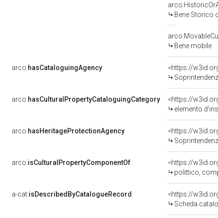
arco:HistoricOrA
Bene Storico o
arco:MovableCul
Bene mobile
arco:
hasCataloguingAgency
<https://w3id.
Soprintendenza per i 
arco:
hasCulturalPropertyCataloguingCategory
<https://w3id.o
elemento d'in
arco:
hasHeritageProtectionAgency
<https://w3id.
Soprintendenza
arco:
isCulturalPropertyComponentOf
<https://w3id.o
polittico, co
a-cat:
isDescribedByCatalogueRecord
<https://w3id.
Scheda catalo