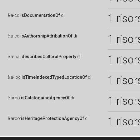
1 risor
è
a-cd:
isDocumentationOf
di
1 risor
è
a-cd:
isAuthorshipAttributionOf
di
1 risor
è
a-cat:
describesCulturalProperty
di
1 risor
è
a-loc:
isTimeIndexedTypedLocationOf
di
1 risor
è
arco:
isCataloguingAgencyOf
di
1 risor
è
arco:
isHeritageProtectionAgencyOf
di