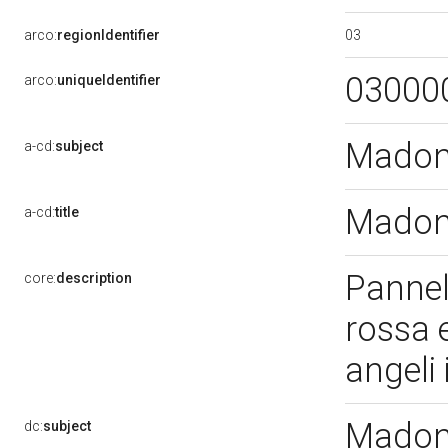
03
arco:
regionIdentifier
03000
arco:
uniqueIdentifier
Madon
a-cd:
subject
Madon
a-cd:
title
Pannell
core:
description
rossa 
angeli 
Madonn
dc:
subject