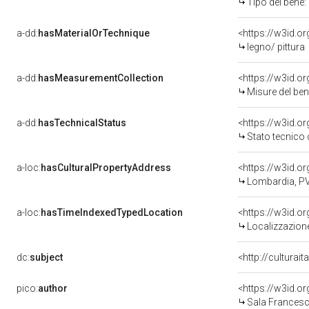
Tipo del bene:
a-dd:
hasMaterialOrTechnique
<https://w3id.o
legno/ pittura
a-dd:
hasMeasurementCollection
<https://w3id.
Misure del be
a-dd:
hasTechnicalStatus
<https://w3id.o
Stato tecnico
a-loc:
hasCulturalPropertyAddress
<https://w3id.
Lombardia, PV
a-loc:
hasTimeIndexedTypedLocation
<https://w3id.
Localizzazione
dc:
subject
<http://culturai
pico:
author
<https://w3id.
Sala Francesco