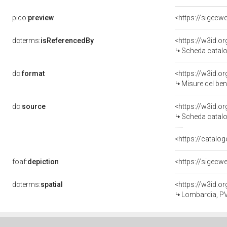
pico:
preview
<https://sigecw
dcterms:
isReferencedBy
<https://w3id.
Scheda catalo
dc:
format
<https://w3id.
Misure del be
dc:
source
<https://w3id.
Scheda catalo
<https://catalog
foaf:
depiction
<https://sigecw
dcterms:
spatial
<https://w3id.
Lombardia, PV