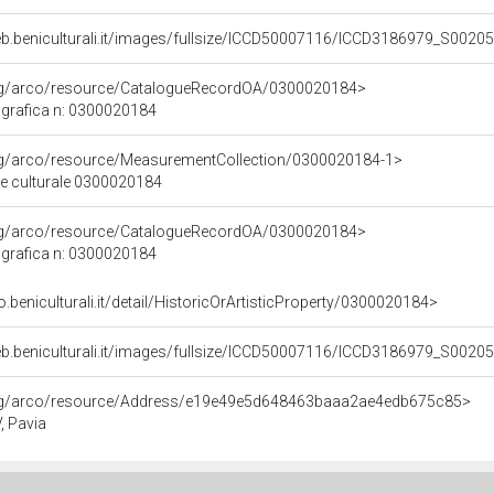
eb.beniculturali.it/images/fullsize/ICCD50007116/ICCD3186979_S00205
org/arco/resource/CatalogueRecordOA/0300020184>
grafica n: 0300020184
org/arco/resource/MeasurementCollection/0300020184-1>
ne culturale 0300020184
org/arco/resource/CatalogueRecordOA/0300020184>
grafica n: 0300020184
o.beniculturali.it/detail/HistoricOrArtisticProperty/0300020184>
eb.beniculturali.it/images/fullsize/ICCD50007116/ICCD3186979_S00205
org/arco/resource/Address/e19e49e5d648463baaa2ae4edb675c85>
, Pavia