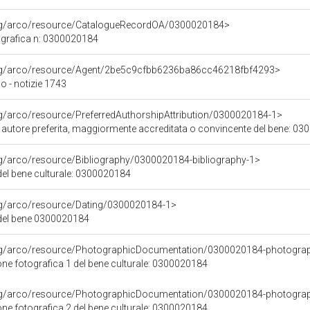
org/arco/resource/CatalogueRecordOA/0300020184>
grafica n: 0300020184
org/arco/resource/Agent/2be5c9cfbb6236ba86cc46218fbf4293>
 - notizie 1743
rg/arco/resource/PreferredAuthorshipAttribution/0300020184-1>
i autore preferita, maggiormente accreditata o convincente del bene: 0
rg/arco/resource/Bibliography/0300020184-bibliography-1>
 del bene culturale: 0300020184
org/arco/resource/Dating/0300020184-1>
del bene 0300020184
org/arco/resource/PhotographicDocumentation/0300020184-photogra
e fotografica 1 del bene culturale: 0300020184
org/arco/resource/PhotographicDocumentation/0300020184-photogra
e fotografica 2 del bene culturale: 0300020184