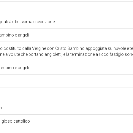
qualità e finissima esecuzione
mbino e angeli
 costituito dalla Vergine con Cristo Bambino appoggiata su nuvole e teste 
ene a volute che portano angioletti, e la terminazione a ricco fastigio so
mbino e angeli
eo
eligioso cattolico