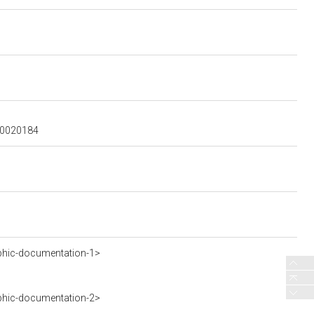
300020184
phic-documentation-1>
phic-documentation-2>