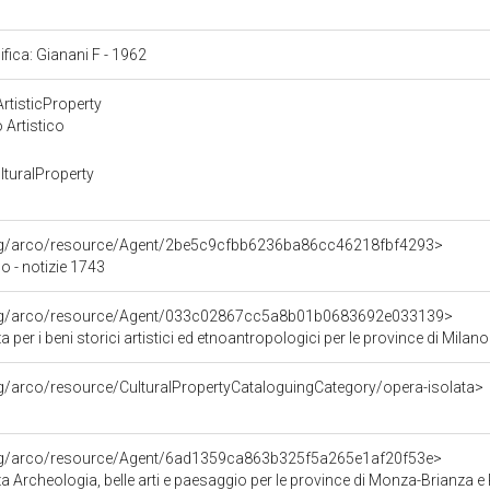
ifica: Gianani F - 1962
rtisticProperty
 Artistico
turalProperty
org/arco/resource/Agent/2be5c9cfbb6236ba86cc46218fbf4293>
 - notizie 1743
org/arco/resource/Agent/033c02867cc5a8b01b0683692e033139>
 per i beni storici artistici ed etnoantropologici per le province di 
rg/arco/resource/CulturalPropertyCataloguingCategory/opera-isolata>
org/arco/resource/Agent/6ad1359ca863b325f5a265e1af20f53e>
 Archeologia, belle arti e paesaggio per le province di Monza-Brianza e