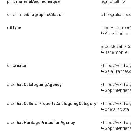
pico:
materialAndTechnique
legno/ pittura
dcterms:
bibliographicCitation
bibliografia spec
rdf:
type
arco:HistoricOrA
Bene Storico o
arco:MovableCul
Bene mobile
dc:
creator
<https://w3id.
Sala Francesco
arco:
hasCataloguingAgency
<https://w3id.
Soprintendenza
arco:
hasCulturalPropertyCataloguingCategory
<https://w3id.o
opera isolata
arco:
hasHeritageProtectionAgency
<https://w3id.
Soprintendenza