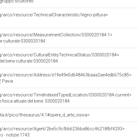
 gruppo scultoreo
rg/arco/resource/TechnicalCharacteristic/legno-pittura>
org/arco/resource/MeasurementCollection/0300020184-1>
ne culturale 0300020184
rg/arco/resource/CulturalEntityTechnicalStatus/0300020184>
 del bene culturale 0300020184
org/arco/resource/Address/e19e49e5d648463baaa2ae4edb675c85>
, Pavia
org/arco/resource/TimeIndexedTypedLocation/0300020184-current>
 fisica attuale del bene: 0300020184
talia.it/pico/thesaurus/4.1#opere_d_arte_visiva>
org/arco/resource/Agent/2be5c9cfbb6236ba86cc46218fbf4293>
 - notizie 1743