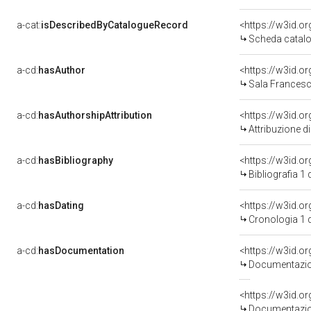
a-cat:
isDescribedByCatalogueRecord
<https://w3id.
Scheda catalo
a-cd:
hasAuthor
<https://w3id.
Sala Francesco
a-cd:
hasAuthorshipAttribution
<https://w3id.o
Attribuzione d
a-cd:
hasBibliography
<https://w3id.o
Bibliografia 1
a-cd:
hasDating
<https://w3id.
Cronologia 1 
a-cd:
hasDocumentation
<https://w3id.
Documentazion
<https://w3id.
Documentazion