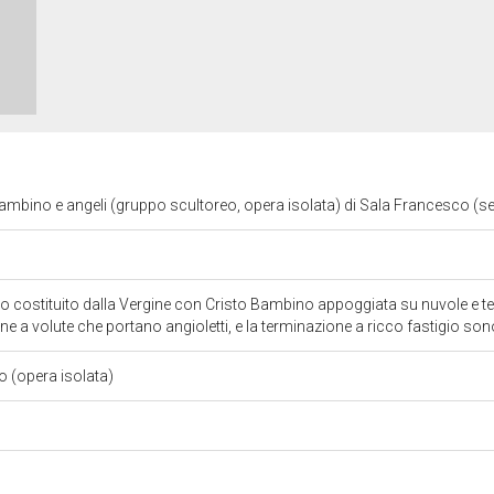
bino e angeli (gruppo scultoreo, opera isolata) di Sala Francesco (sec
 costituito dalla Vergine con Cristo Bambino appoggiata su nuvole e teste 
ene a volute che portano angioletti, e la terminazione a ricco fastigio so
o (opera isolata)