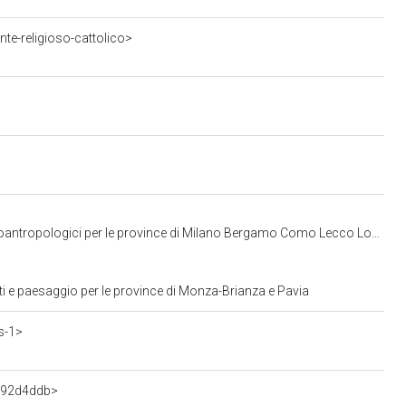
te-religioso-cattolico>
 per le province di Milano Bergamo Como Lecco Lodi Monza Pavia Sondrio Varese
i e paesaggio per le province di Monza-Brianza e Pavia
s-1>
592d4ddb>