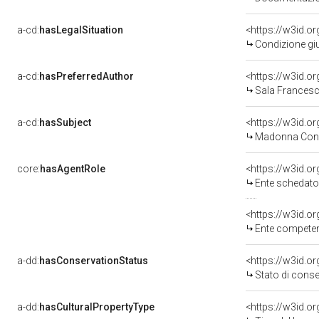
a-cd:
hasLegalSituation
<https://w3id.or
Condizione giu
a-cd:
hasPreferredAuthor
<https://w3id.
Sala Francesco
a-cd:
hasSubject
<https://w3id.
Madonna Con 
core:
hasAgentRole
<https://w3id.
Ente schedatore 
<https://w3id.o
Ente competent
a-dd:
hasConservationStatus
<https://w3id.o
Stato di cons
a-dd:
hasCulturalPropertyType
<https://w3id.