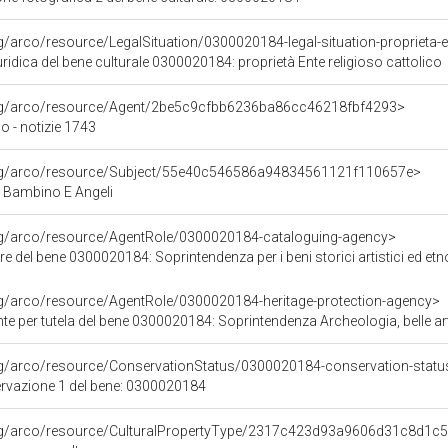
g/arco/resource/LegalSituation/0300020184-legal-situation-proprieta-en
ridica del bene culturale 0300020184: proprietà Ente religioso cattolico
org/arco/resource/Agent/2be5c9cfbb6236ba86cc46218fbf4293>
 - notizie 1743
org/arco/resource/Subject/55e40c546586a94834561121f110657e>
Bambino E Angeli
org/arco/resource/AgentRole/0300020184-cataloguing-agency>
del bene 0300020184: Soprintendenza per i beni storici artistici ed etnoantropologici
rg/arco/resource/AgentRole/0300020184-heritage-protection-agency>
e per tutela del bene 0300020184: Soprintendenza Archeologia, belle art
rg/arco/resource/ConservationStatus/0300020184-conservation-statu
ervazione 1 del bene: 0300020184
org/arco/resource/CulturalPropertyType/2317c423d93a9606d31c8d1c