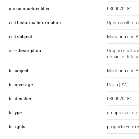
arco:
uniqueIdentifier
0300020184
a-cd:
historicalInformation
Opera di ottima 
a-cd:
subject
Madonna con Ba
core:
description
Gruppo scultoreo
costiuito da les
dc:
subject
Madonna con Ba
dc:
coverage
Pavia (PV)
dc:
identifier
0300020184
dc:
type
gruppo scultor
dc:
rights
proprietà Ente r