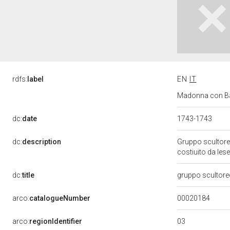
rdfs:
label
EN
IT
Madonna con Bam
dc:
date
1743-1743
dc:
description
Gruppo scultoreo
costiuito da les
dc:
title
gruppo scultore
00020184
arco:
catalogueNumber
03
arco:
regionIdentifier