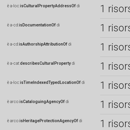
1 risor
è
a-loc:
isCulturalPropertyAddressOf
di
1 risor
è
a-cd:
isDocumentationOf
di
1 risor
è
a-cd:
isAuthorshipAttributionOf
di
1 risor
è
a-cat:
describesCulturalProperty
di
1 risor
è
a-loc:
isTimeIndexedTypedLocationOf
di
1 risor
è
arco:
isCataloguingAgencyOf
di
1 risor
è
arco:
isHeritageProtectionAgencyOf
di