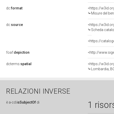
dc:
format
<https://w3id.
Misure del be
dc:
source
<https://w3id.
Scheda catalo
<https://catalog
foaf:
depiction
dcterms:
spatial
<https://w3id.
Lombardia, BG
RELAZIONI INVERSE
1 risor
è
a-cd:
isSubjectOf
di