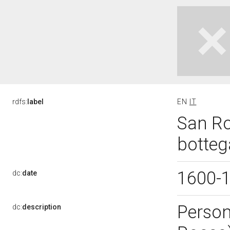
rdfs:
label
EN
IT
San Ro
botteg
1600-
dc:
date
Person
dc:
description