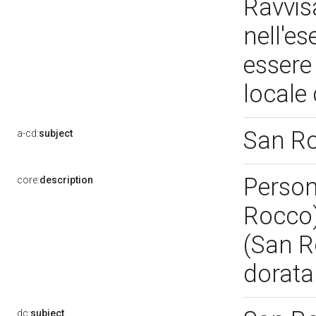
Ravvisa
nell'e
essere
locale 
San R
a-cd:
subject
Person
core:
description
Rocco)
(San R
dorat
dc:
subject