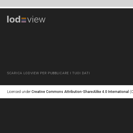
SCARICA LODVIEW PER PUBBLICARE I TUOI DATI
Licensed under
Creative Commons Attribution-ShareAlike 4.0 International
(C