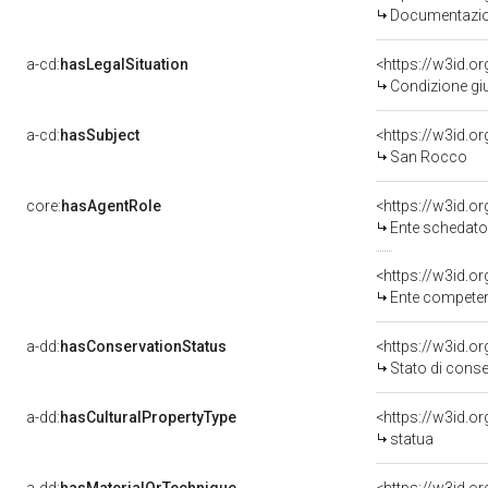
Documentazion
a-cd:
hasLegalSituation
Condizione giu
a-cd:
hasSubject
<https://w3id.
San Rocco
core:
hasAgentRole
<https://w3id.
Ente schedatore del bene 03
<https://w3id.o
Ente competente per 
a-dd:
hasConservationStatus
<https://w3id.o
Stato di cons
a-dd:
hasCulturalPropertyType
<https://w3id.
statua