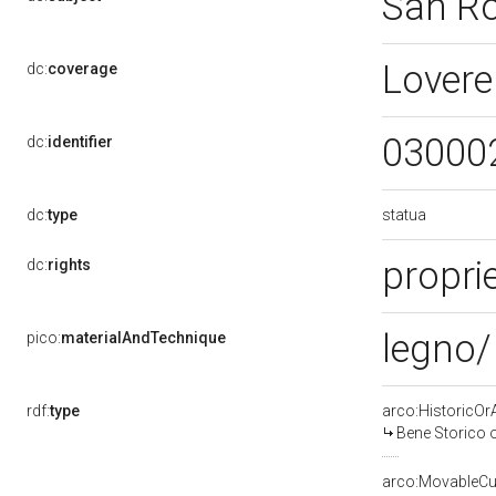
San R
Lovere
dc:
coverage
03000
dc:
identifier
statua
dc:
type
proprie
dc:
rights
legno/
pico:
materialAndTechnique
rdf:
type
arco:HistoricOrA
Bene Storico o
arco:MovableCul