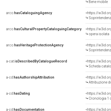
Bene mobile
arco:
hasCataloguingAgency
<https://w3id.
Soprintendenza per i 
arco:
hasCulturalPropertyCataloguingCategory
<https://w3id.o
opera isolata
arco:
hasHeritageProtectionAgency
<https://w3id.
Soprintendenza
a-cat:
isDescribedByCatalogueRecord
<https://w3id.
Scheda catalo
a-cd:
hasAuthorshipAttribution
Attribuzione d
a-cd:
hasDating
<https://w3id.
Cronologia 1 
a-cd:
hasDocumentation