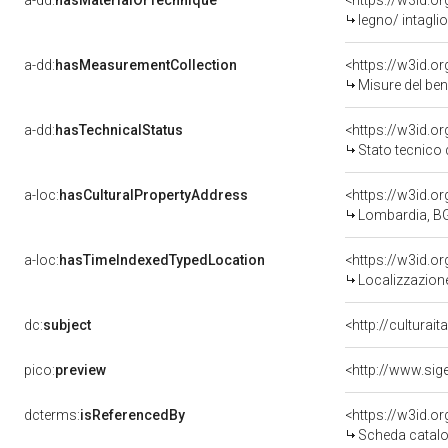
a-dd:
hasMaterialOrTechnique
<https://w3id.or
legno/ intaglio
a-dd:
hasMeasurementCollection
<https://w3id.
Misure del be
a-dd:
hasTechnicalStatus
<https://w3id.o
Stato tecnico
a-loc:
hasCulturalPropertyAddress
<https://w3id.
Lombardia, BG
a-loc:
hasTimeIndexedTypedLocation
<https://w3id.
Localizzazione
dc:
subject
<http://culturai
pico:
preview
dcterms:
isReferencedBy
<https://w3id.
Scheda catalo