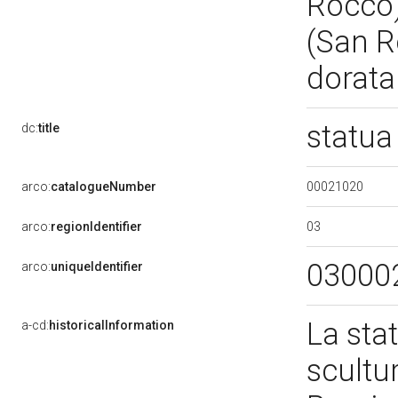
Rocco)
(San R
dorat
statua
dc:
title
00021020
arco:
catalogueNumber
03
arco:
regionIdentifier
03000
arco:
uniqueIdentifier
La stat
a-cd:
historicalInformation
scultu